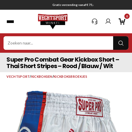
Ga
Gratis verzending vanaf € 75,-
naar
0
inhoud
VER
ZOE
Super Pro Combat Gear Kickbox Short –
Thai Short Stripes – Rood / Blauw / Wit
VECHTSPORT
/
KICKBOKSEN
/
KICKBOKSBROEKJES