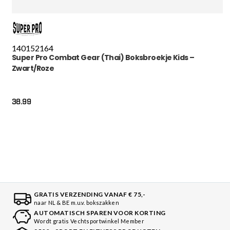
140
152
164
Super Pro Combat Gear (Thai) Boksbroekje Kids –
Zwart/Roze
38.99
GRATIS VERZENDING VANAF € 75,-
naar NL & BE m.u.v. bokszakken
AUTOMATISCH SPAREN VOOR KORTING
Wordt gratis Vechtsportwinkel Member