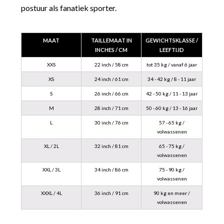
postuur als fanatiek sporter.
MAAT
TAILLEMAAT IN
GEWICHTSKLASSE /
INCHES / CM
LEEFTIJD
XXS
22 inch / 58 cm
tot 35 kg / vanaf 6 jaar
XS
24 inch / 61 cm
34 - 42 kg / 8 - 11 jaar
S
26 inch / 66 cm
42 - 50 kg / 11 - 13 jaar
M
28 inch / 71 cm
50 - 60 kg / 13 - 16 jaar
L
30 inch / 76 cm
57 - 65 kg /
volwassenen
XL / 2L
32 inch / 81 cm
65 - 75 kg /
volwassenen
XXL / 3L
34 inch / 86 cm
75 - 90 kg /
volwassenen
XXXL / 4L
36 inch / 91 cm
90 kg en meer /
volwassenen