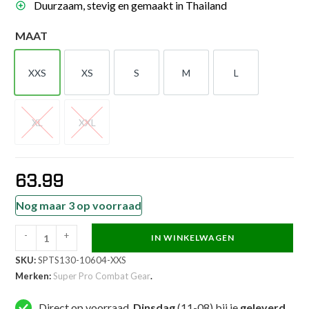
Duurzaam, stevig en gemaakt in Thailand
MAAT
XXS
XS
S
M
L
XXS
XS
S
M
L
XL
XXL
XL
XXL
63.99
Nog maar 3 op voorraad
-
+
IN WINKELWAGEN
Super
SKU:
SPTS130-10604-XXS
Pro
Merken:
Super Pro Combat Gear
.
Combat
Gear
Direct op voorraad,
Dinsdag
(11-08) bij je
geleverd