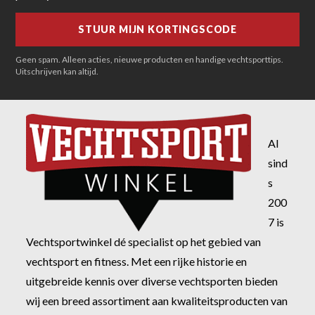
Geen spam. Alleen acties, nieuwe producten en handige vechtsporttips.
Uitschrijven kan altijd.
Al
sind
s
200
7 is
Vechtsportwinkel dé specialist op het gebied van
vechtsport en fitness. Met een rijke historie en
uitgebreide kennis over diverse vechtsporten bieden
wij een breed assortiment aan kwaliteitsproducten van