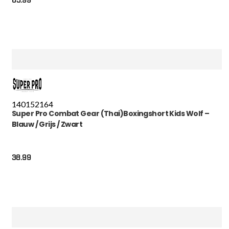
63.99
140
152
164
Super Pro Combat Gear (Thai)Boxingshort Kids Wolf –
Blauw / Grijs / Zwart
38.99