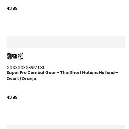
43.99
XXXS
XXS
XS
S
M
L
XL
Super Pro Combat Gear – Thai Short Nations Holland –
Zwart / Oranje
43.99