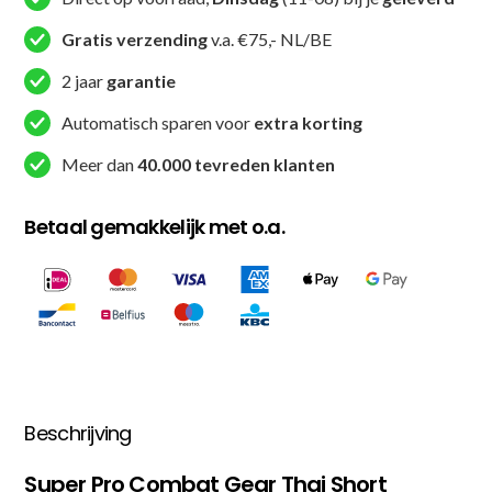
Kickbox
Short
Gratis verzending
v.a. €75,- NL/BE
-
2 jaar
garantie
Thai
Short
Automatisch sparen voor
extra korting
Stripes
Meer dan
40.000 tevreden klanten
-
Rood
Betaal gemakkelijk met o.a.
/
Blauw
/
Wit
aantal
Beschrijving
Super Pro Combat Gear Thai Short