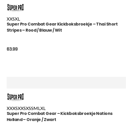
XXS
XL
Super Pro Combat Gear Kickboksbroekje – Thai Short
Stripes – Rood / Blauw / Wit
63.99
XXXS
XXS
XS
S
M
L
XL
Super Pro Combat Gear – Kickboksbroekje Nations
Holland – Oranje / Zwart