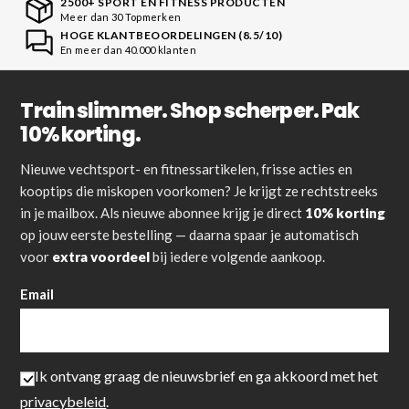
2500+ SPORT EN FITNESS PRODUCTEN
Meer dan 30 Topmerken
HOGE KLANTBEOORDELINGEN (8.5/10)
En meer dan 40.000 klanten
Train slimmer. Shop scherper. Pak
10% korting.
Nieuwe vechtsport- en fitnessartikelen, frisse acties en
kooptips die miskopen voorkomen? Je krijgt ze rechtstreeks
in je mailbox. Als nieuwe abonnee krijg je direct
10% korting
op jouw eerste bestelling — daarna spaar je automatisch
voor
extra voordeel
bij iedere volgende aankoop.
Email
Ik ontvang graag de nieuwsbrief en ga akkoord met het
privacybeleid
.