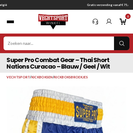
Ga
Gratis verzending vanaf € 75,-
naar
0
inhoud
VER
ZOE
Super Pro Combat Gear – Thai Short
Nations Curacao – Blauw / Geel / Wit
VECHTSPORT
/
KICKBOKSEN
/
KICKBOKSBROEKJES