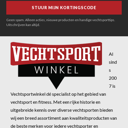
Geen spam. Alleen acties, nieuwe producten en handige vechtsporttips.
Uitschrijven kan altijd.
Al
sind
s
200
7 is
Vechtsportwinkel dé specialist op het gebied van
vechtsport en fitness. Met een rijke historie en
uitgebreide kennis over diverse vechtsporten bieden
wij een breed assortiment aan kwaliteitsproducten van
de beste merken voor iedere vechtsporter en