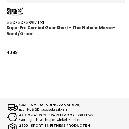
XXXS
XXS
XS
S
M
L
XL
Super Pro Combat Gear Short – Thai Nations Maroc –
Rood / Groen
43.99
GRATIS VERZENDING VANAF € 75,-
naar NL & BE m.u.v. bokszakken
AUTOMATISCH SPAREN VOOR KORTING
Wordt gratis Vechtsportwinkel Member
2500+ SPORT EN FITNESS PRODUCTEN