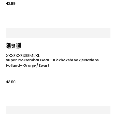
43.99
XXXS
XXS
XS
S
M
L
XL
Super Pro Combat Gear – Kickboksbroekje Nations
Holland – Oranje / Zwart
43.99