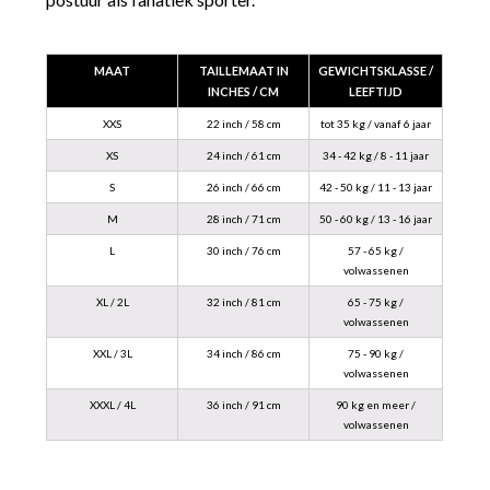
MAAT
TAILLEMAAT IN
GEWICHTSKLASSE /
INCHES / CM
LEEFTIJD
XXS
22 inch / 58 cm
tot 35 kg / vanaf 6 jaar
XS
24 inch / 61 cm
34 - 42 kg / 8 - 11 jaar
S
26 inch / 66 cm
42 - 50 kg / 11 - 13 jaar
M
28 inch / 71 cm
50 - 60 kg / 13 - 16 jaar
L
30 inch / 76 cm
57 - 65 kg /
volwassenen
XL / 2L
32 inch / 81 cm
65 - 75 kg /
volwassenen
XXL / 3L
34 inch / 86 cm
75 - 90 kg /
volwassenen
XXXL / 4L
36 inch / 91 cm
90 kg en meer /
volwassenen