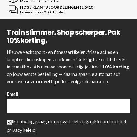
Meer dan 30 Topmerken
HOGE KLANTBEOORDELINGEN (8.5/10)
En meer dan 40.000 klanten
Train slimmer. Shop scherper. Pak
10% korting.
Nieuwe vechtsport- en fitnessartikelen, frisse acties en
kooptips die miskopen voorkomen? Je krijgt ze rechtstreeks
in je mailbox. Als nieuwe abonnee krijg je direct
10% korting
op jouw eerste bestelling — daarna spaar je automatisch
voor
extra voordeel
bij iedere volgende aankoop.
Email
Ik ontvang graag de nieuwsbrief en ga akkoord met het
privacybeleid
.