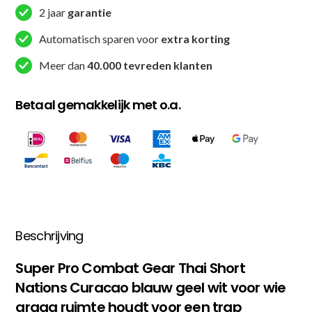
Short
2 jaar
garantie
Nations
Curacao
Automatisch sparen voor
extra korting
-
Meer dan
40.000 tevreden klanten
Blauw
/
Betaal gemakkelijk met o.a.
Geel
/
Wit
aantal
Beschrijving
Super Pro Combat Gear Thai Short
Nations Curacao blauw geel wit voor wie
graag ruimte houdt voor een trap