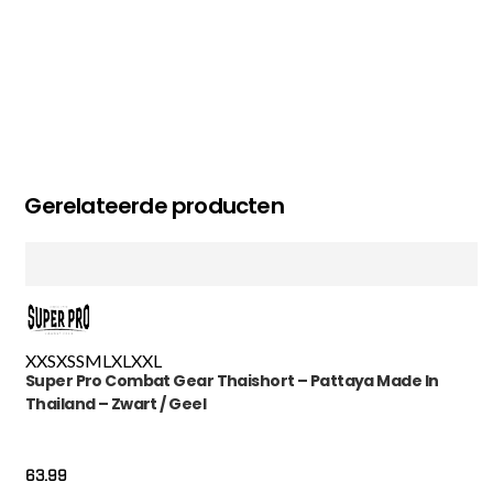
Gerelateerde producten
XXS
XS
S
M
L
XL
XXL
Super Pro Combat Gear Thaishort – Pattaya Made In
Thailand – Zwart / Geel
63.99