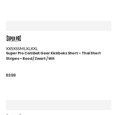
XXS
XS
S
M
L
XL
XXL
Super Pro Combat Gear Kickboks Short – Thai Short
Stripes – Rood / Zwart / Wit
63.99