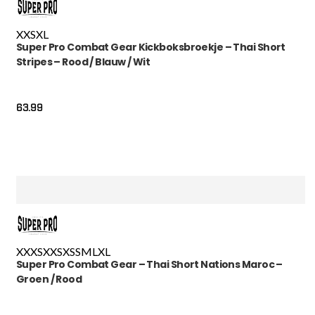
XXS
XL
Super Pro Combat Gear Kickboksbroekje – Thai Short
Stripes – Rood / Blauw / Wit
63.99
XXXS
XXS
XS
S
M
L
XL
Super Pro Combat Gear – Thai Short Nations Maroc –
Groen / Rood