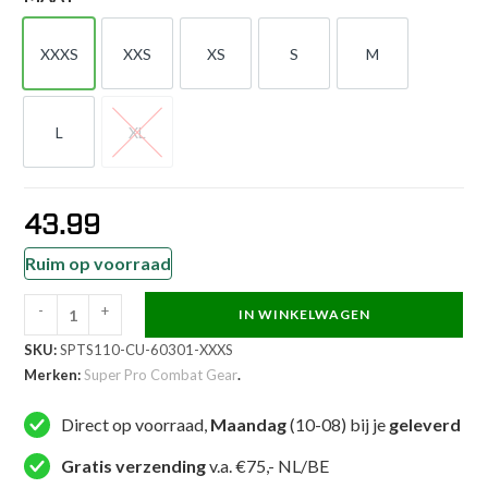
XXXS
XXS
XS
S
M
XXXS
XXS
XS
S
M
L
XL
L
XL
43.99
Ruim op voorraad
-
+
IN WINKELWAGEN
Super
SKU:
SPTS110-CU-60301-XXXS
Pro
Merken:
Super Pro Combat Gear
.
Combat
Gear
Direct op voorraad,
Maandag
(10-08) bij je
geleverd
-
Thai
Gratis verzending
v.a. €75,- NL/BE