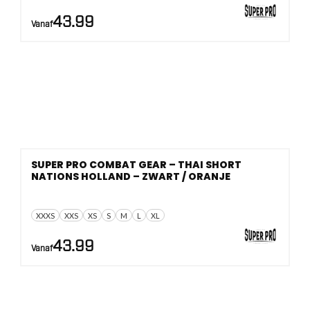
43.99
Vanaf
SUPER PRO COMBAT GEAR – THAI SHORT
NATIONS HOLLAND – ZWART / ORANJE
XXXS
XXS
XS
S
M
L
XL
43.99
Vanaf