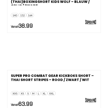
(THAI)BOXINGSHORT KIDS WOLF – BLAUW /
GRIJS / ZWART
140
152
164
38.99
Vanaf
SUPER PRO COMBAT GEAR KICKBOKS SHORT –
THAI SHORT STRIPES – ROOD / ZWART / WIT
XXS
XS
S
M
L
XL
XXL
63.99
Vanaf