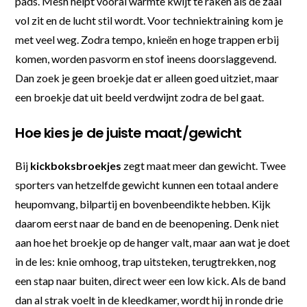
pads. Mesh helpt vooral warmte kwijt te raken als de zaal
vol zit en de lucht stil wordt. Voor techniektraining kom je
met veel weg. Zodra tempo, knieën en hoge trappen erbij
komen, worden pasvorm en stof ineens doorslaggevend.
Dan zoek je geen broekje dat er alleen goed uitziet, maar
een broekje dat uit beeld verdwijnt zodra de bel gaat.
Hoe kies je de juiste maat/gewicht
Bij
kickboksbroekjes
zegt maat meer dan gewicht. Twee
sporters van hetzelfde gewicht kunnen een totaal andere
heupomvang, bilpartij en bovenbeendikte hebben. Kijk
daarom eerst naar de band en de beenopening. Denk niet
aan hoe het broekje op de hanger valt, maar aan wat je doet
in de les: knie omhoog, trap uitsteken, terugtrekken, nog
een stap naar buiten, direct weer een low kick. Als de band
dan al strak voelt in de kleedkamer, wordt hij in ronde drie