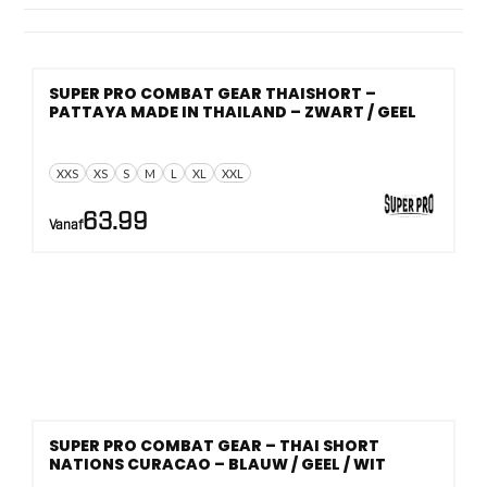
De maten lopen van XXXS en XXS tot XXL, met ook 140,
152 en 164 voor jeugd. Je ziet materialen als satijn,
polyester, nylon, microfiber en mesh. Prijzen liggen tussen
SUPER PRO COMBAT GEAR THAISHORT –
41,99 en 44,95.
PATTAYA MADE IN THAILAND – ZWART / GEEL
XXS
XS
S
M
L
XL
XXL
63.99
Vanaf
SUPER PRO COMBAT GEAR – THAI SHORT
NATIONS CURACAO – BLAUW / GEEL / WIT