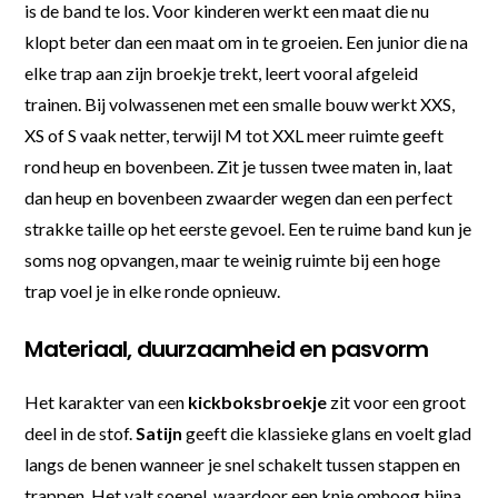
is de band te los. Voor kinderen werkt een maat die nu
klopt beter dan een maat om in te groeien. Een junior die na
elke trap aan zijn broekje trekt, leert vooral afgeleid
trainen. Bij volwassenen met een smalle bouw werkt XXS,
XS of S vaak netter, terwijl M tot XXL meer ruimte geeft
rond heup en bovenbeen. Zit je tussen twee maten in, laat
dan heup en bovenbeen zwaarder wegen dan een perfect
strakke taille op het eerste gevoel. Een te ruime band kun je
soms nog opvangen, maar te weinig ruimte bij een hoge
trap voel je in elke ronde opnieuw.
Materiaal, duurzaamheid en pasvorm
Het karakter van een
kickboksbroekje
zit voor een groot
deel in de stof.
Satijn
geeft die klassieke glans en voelt glad
langs de benen wanneer je snel schakelt tussen stappen en
trappen. Het valt soepel, waardoor een knie omhoog bijna