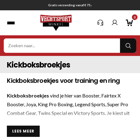
Ga
Gratis verzending vanaf € 75,-
naar
0
inhoud
VER
ZOE
Kickboksbroekjes
Kickboksbroekjes voor training en ring
Kickboksbroekjes
vind je hier van Booster, Fairtex X
Booster, Joya, King Pro Boxing, Legend Sports, Super Pro
Combat Gear, Twins Special en Victory Sports. Je kiest uit
kleuren als
zwart
, blauw, rood, groen, roze, creme, oranje
en print.
LEES MEER