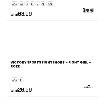
XXS
XS
S
M
L
XL
XXL
63.99
Vanaf
VICTORY SPORTS FIGHTSHORT – FIGHT GIRL –
ROZE
XXS
M
26.99
Vanaf