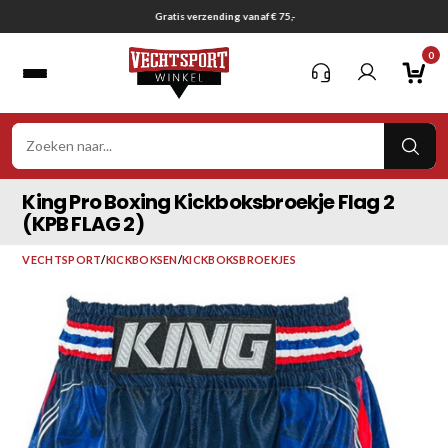
Ga
Gratis verzending vanaf € 75,-
naar
0
inhoud
VER
ZOE
King Pro Boxing Kickboksbroekje Flag 2
(KPB FLAG 2)
VECHTSPORT
/
KICKBOKSEN
/
KICKBOKSBROEKJES