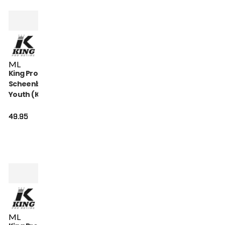
M
L
King Pro Boxing
Scheenbeschermers
Youth (KPB SG
HEXAGON 2)
49.95
M
L