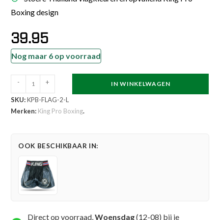
Boxing design
39.95
Nog maar 6 op voorraad
King
-
+
IN WINKELWAGEN
Pro
SKU:
KPB-FLAG-2-L
Boxing
Merken:
King Pro Boxing
.
Kickboksbroekje
Flag
2
OOK BESCHIKBAAR IN:
(KPB
FLAG
2)
aantal
Direct op voorraad,
Woensdag
(12-08) bij je