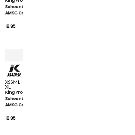
King Pro Boxing
Scheenbeschermers
AMSG Cotton (KPB
AMSG PRO 1)
19.95
XS
S
M
L
XL
King Pro Boxing
Scheenbeschermers
AMSG Cotton (KPB
AMSG PRO 2)
19.95