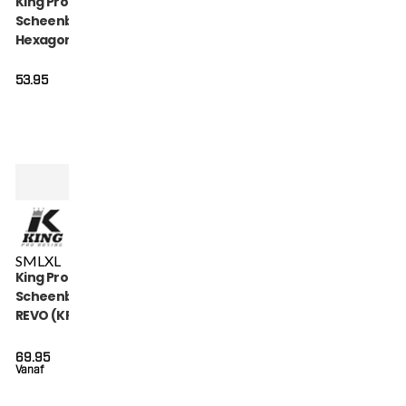
King Pro Boxing
Scheenbeschermers
Hexagon (KPB-SG-
HEXAGON-1)
53.95
S
M
L
XL
King Pro Boxing
Scheenbeschermers
REVO (KPB SG REVO
4)
69.95
Vanaf