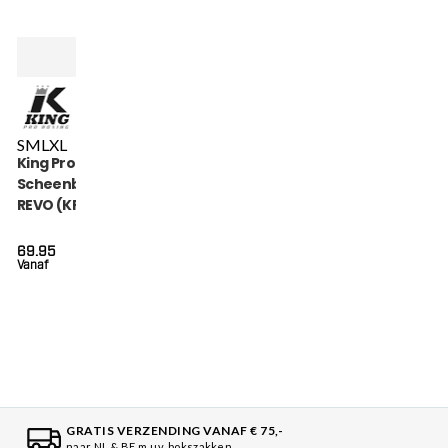
S
M
L
XL
King Pro Boxing
Scheenbeschermers
REVO (KPB SG REVO 5)
69.95
Vanaf
GRATIS VERZENDING VANAF € 75,-
naar NL & BE m.u.v. bokszakken