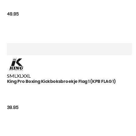
49.95
S
M
L
XL
XXL
King Pro Boxing Kickboksbroekje Flag 1 (KPB FLAG 1)
39.95