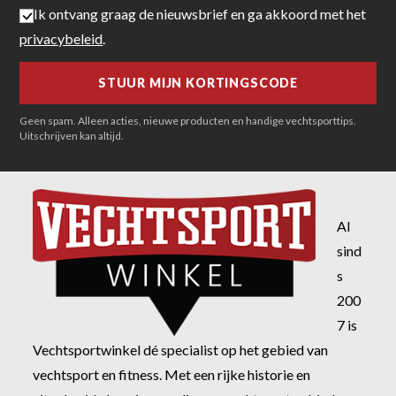
Ik ontvang graag de nieuwsbrief en ga akkoord met het
privacybeleid
.
Geen spam. Alleen acties, nieuwe producten en handige vechtsporttips.
Uitschrijven kan altijd.
Al
sind
s
200
7 is
Vechtsportwinkel dé specialist op het gebied van
vechtsport en fitness. Met een rijke historie en