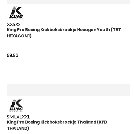
XXS
XS
King Pro Boxing Kickboksbroekje Hexagon Youth (TBT
HEXAGON 1)
29.95
S
M
L
XL
XXL
King Pro Boxing Kickboksbroekje Thailand (KPB
THAILAND)