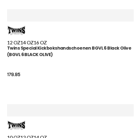
12 OZ
14 OZ
16 OZ
Twins Special Kickbokshandschoenen BGVL 6 Black Olive
(BGVL 6 BLACK OLIVE)
179.95
10 OZ
12 OZ
14 OZ