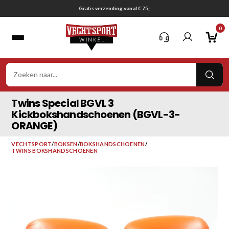
Ga
Gratis verzending vanaf € 75,-
naar
0
inhoud
VER
ZOE
Twins Special BGVL 3
Kickbokshandschoenen (BGVL-3-
ORANGE)
VECHTSPORT
/
BOKSEN
/
BOKSHANDSCHOENEN
/
TWINS BOKSHANDSCHOENEN