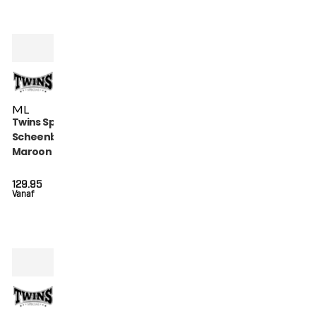
M
L
Twins Special
Scheenbeschermers
Maroon (SGL 7
MAROON)
129.95
Vanaf