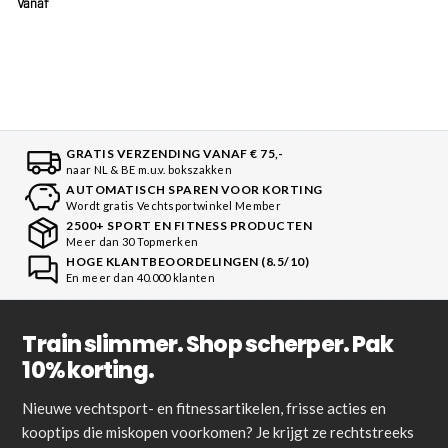
Vanaf
GRATIS VERZENDING VANAF € 75,-
naar NL & BE m.u.v. bokszakken
AUTOMATISCH SPAREN VOOR KORTING
Wordt gratis Vechtsportwinkel Member
2500+ SPORT EN FITNESS PRODUCTEN
Meer dan 30 Topmerken
HOGE KLANTBEOORDELINGEN (8.5/10)
En meer dan 40.000 klanten
Train slimmer. Shop scherper. Pak
10% korting.
Nieuwe vechtsport- en fitnessartikelen, frisse acties en
kooptips die miskopen voorkomen? Je krijgt ze rechtstreeks