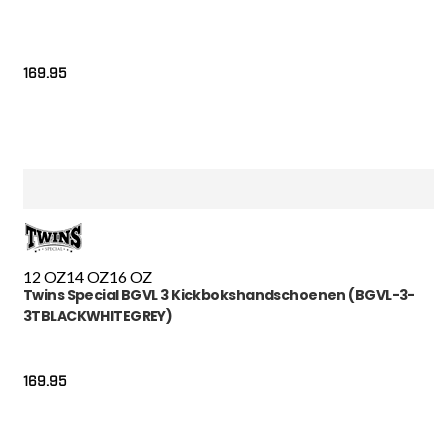
169.95
12 OZ
14 OZ
16 OZ
Twins Special BGVL 3 Kickbokshandschoenen (BGVL-3-
3TBLACKWHITEGREY)
169.95