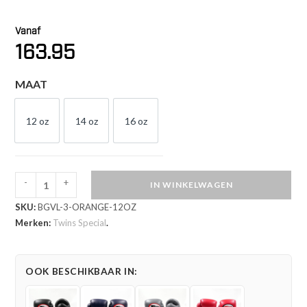
Vanaf
163.95
MAAT
12 oz
14 oz
16 oz
12 OZ
14 OZ
16 OZ
-
+
IN WINKELWAGEN
Twins
SKU:
BGVL-3-ORANGE-12OZ
Special
Merken:
Twins Special
.
BGVL
3
Kickbokshandschoenen
OOK BESCHIKBAAR IN:
(BGVL-
3-