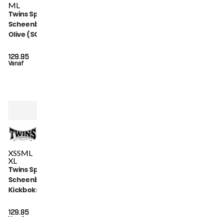
M
L
Twins Special
Scheenbeschermers
Olive (SGL 7 OLIVE)
129.95
Vanaf
XS
S
M
L
XL
Twins Special
Scheenbeschermers
Kickboksen (SGL 7
BLACK)
129.95