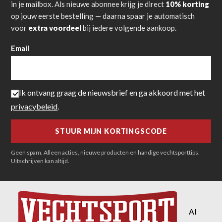
in je mailbox. Als nieuwe abonnee krijg je direct
10% korting
op jouw eerste bestelling — daarna spaar je automatisch
voor
extra voordeel
bij iedere volgende aankoop.
Email
Ik ontvang graag de nieuwsbrief en ga akkoord met het
privacybeleid
.
Geen spam. Alleen acties, nieuwe producten en handige vechtsporttips.
Uitschrijven kan altijd.
Al