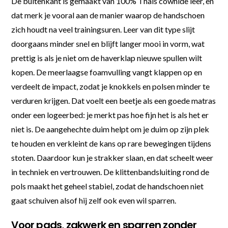
De buitenkant is gemaakt van 100% Thais cowhide leer, en
dat merk je vooral aan de manier waarop de handschoen
zich houdt na veel trainingsuren. Leer van dit type slijt
doorgaans minder snel en blijft langer mooi in vorm, wat
prettig is als je niet om de haverklap nieuwe spullen wilt
kopen. De meerlaagse foamvulling vangt klappen op en
verdeelt de impact, zodat je knokkels en polsen minder te
verduren krijgen. Dat voelt een beetje als een goede matras
onder een logeerbed: je merkt pas hoe fijn het is als het er
niet is. De aangehechte duim helpt om je duim op zijn plek
te houden en verkleint de kans op rare bewegingen tijdens
stoten. Daardoor kun je strakker slaan, en dat scheelt weer
in techniek en vertrouwen. De klittenbandsluiting rond de
pols maakt het geheel stabiel, zodat de handschoen niet
gaat schuiven alsof hij zelf ook even wil sparren.
Voor pads, zakwerk en sparren zonder