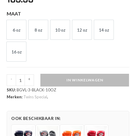
MAAT
6 oz
8 oz
10 oz
12 oz
14 oz
6 OZ
8 OZ
10 OZ
12 OZ
14 OZ
16 oz
16 OZ
-
+
IN WINKELWAGEN
Twins
SKU:
BGVL-3-BLACK-10OZ
Special
Merken:
Twins Special
.
BGVL
3
Bokshandschoenen
OOK BESCHIKBAAR IN:
(BGVL
3