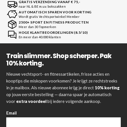
GRATIS VERZENDING VANAF € 75,-
naar NL & BE m.u.v. bokszakken
AUTOMATISCH SPAREN VOOR KORTING
Wordt gratis Vechtsportwinkel Member
2500+ SPORT EN FITNESS PRODUCTEN
Meer dan 30 Topmerken
HOGE KLANTBEOORDELINGEN (8.5/10)
En meer dan 40.000 klanten
Train slimmer. Shop scherper. Pak
10% korting.
Nieuwe vechtsport- en fitnessartikelen, frisse acties en
kooptips die miskopen voorkomen? Je krijgt ze rechtstreeks
in je mailbox. Als nieuwe abonnee krijg je direct
10% korting
op jouw eerste bestelling — daarna spaar je automatisch
voor
extra voordeel
bij iedere volgende aankoop.
Email