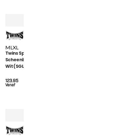
M
L
XL
Twins Special
Scheenbeschermers
Wit (SGL 7 WHITE)
123.95
Vanaf