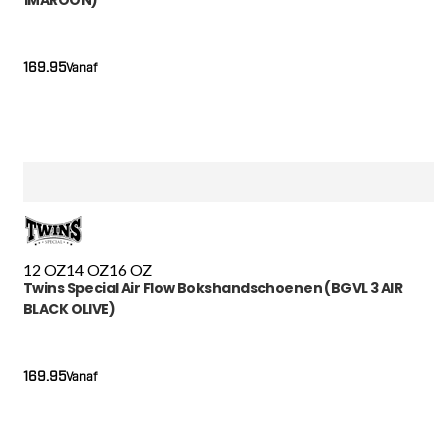
1MAROON)
169.95
Vanaf
12 OZ
14 OZ
16 OZ
Twins Special Air Flow Bokshandschoenen (BGVL 3 AIR
BLACK OLIVE)
169.95
Vanaf