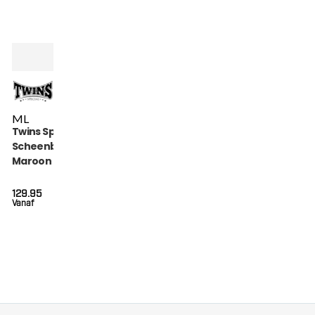
M
L
Twins Special
Scheenbeschermers
Maroon (SGL 7
MAROON)
129.95
Vanaf