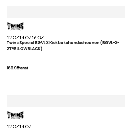
12 OZ
14 OZ
16 OZ
Twins Special BGVL 3 Kickbokshandschoenen (BGVL-3-
2TYELLOWBLACK)
169.95
Vanaf
12 OZ
14 OZ