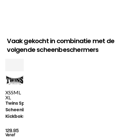
Vaak gekocht in combinatie met de
volgende scheenbeschermers
XS
S
M
L
XL
Twins Special
Scheenbeschermers
Kickboksen (SGL 7
BLACK)
129.95
Vanaf