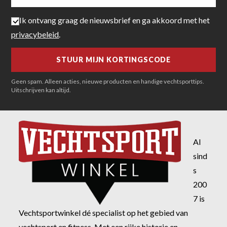
Ik ontvang graag de nieuwsbrief en ga akkoord met het
privacybeleid
.
Geen spam. Alleen acties, nieuwe producten en handige vechtsporttips.
Uitschrijven kan altijd.
Al
sind
s
200
7 is
Vechtsportwinkel dé specialist op het gebied van
vechtsport en fitness. Met een rijke historie en