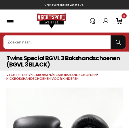
Ga
Gratis verzending vanaf € 75,-
naar
0
inhoud
VER
ZOE
Twins Special BGVL 3 Bokshandschoenen
(BGVL 3 BLACK)
VECHTSPORT
/
KICKBOKSEN
/
KICKBOKSHANDSCHOENEN
/
KICKBOKSHANDSCHOENEN VOOR KINDEREN