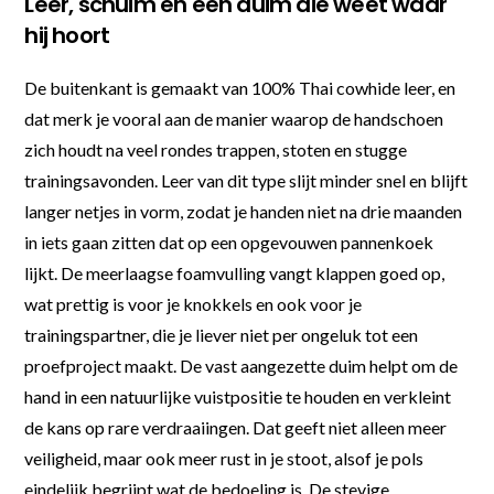
Leer, schuim en een duim die weet waar
hij hoort
De buitenkant is gemaakt van 100% Thai cowhide leer, en
dat merk je vooral aan de manier waarop de handschoen
zich houdt na veel rondes trappen, stoten en stugge
trainingsavonden. Leer van dit type slijt minder snel en blijft
langer netjes in vorm, zodat je handen niet na drie maanden
in iets gaan zitten dat op een opgevouwen pannenkoek
lijkt. De meerlaagse foamvulling vangt klappen goed op,
wat prettig is voor je knokkels en ook voor je
trainingspartner, die je liever niet per ongeluk tot een
proefproject maakt. De vast aangezette duim helpt om de
hand in een natuurlijke vuistpositie te houden en verkleint
de kans op rare verdraaiingen. Dat geeft niet alleen meer
veiligheid, maar ook meer rust in je stoot, alsof je pols
eindelijk begrijpt wat de bedoeling is. De stevige