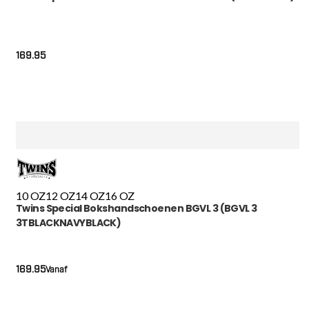
169.95
10 OZ
12 OZ
14 OZ
16 OZ
Twins Special Bokshandschoenen BGVL 3 (BGVL 3
3TBLACKNAVYBLACK)
169.95
Vanaf