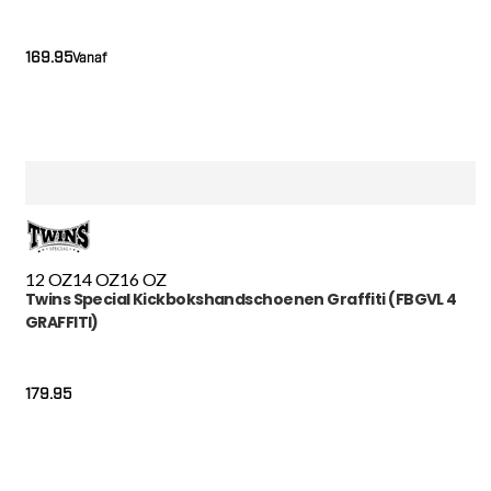
169.95
Vanaf
12 OZ
14 OZ
16 OZ
Twins Special Kickbokshandschoenen Graffiti (FBGVL 4
GRAFFITI)
179.95