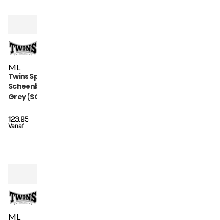
M
L
Twins Special
Scheenbeschermers
Grey (SGL 7 GREY)
123.95
Vanaf
M
L