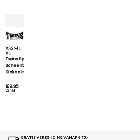
XS
S
M
L
XL
Twins Special
Scheenbeschermers
Kickboksen (SGL 7
BLACK)
129.95
Vanaf
GRATIS VERZENDING VANAF € 75,-