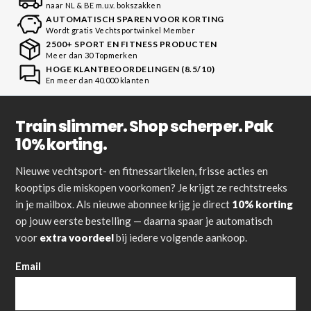
naar NL & BE m.u.v. bokszakken
AUTOMATISCH SPAREN VOOR KORTING
Wordt gratis Vechtsportwinkel Member
2500+ SPORT EN FITNESS PRODUCTEN
Meer dan 30 Topmerken
HOGE KLANTBEOORDELINGEN (8.5/10)
En meer dan 40.000 klanten
Train slimmer. Shop scherper. Pak
10% korting.
Nieuwe vechtsport- en fitnessartikelen, frisse acties en
kooptips die miskopen voorkomen? Je krijgt ze rechtstreeks
in je mailbox. Als nieuwe abonnee krijg je direct
10% korting
op jouw eerste bestelling — daarna spaar je automatisch
voor
extra voordeel
bij iedere volgende aankoop.
Email