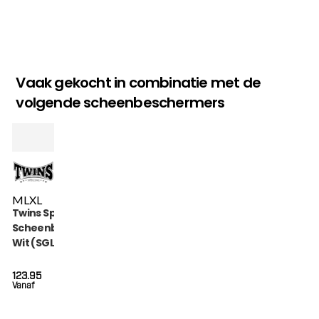
Vaak gekocht in combinatie met de
volgende scheenbeschermers
M
L
XL
Twins Special
Scheenbeschermers
Wit (SGL 7 WHITE)
123.95
Vanaf