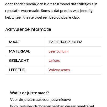
doet zonder poeha, dan is dit zo’n model dat stilletjes zijn
reputatie waarmaakt. Soms is dat precies wat je nodig
hebt: geen theater, wel een betrouwbare klap.
Aanvullende informatie
MAAT
12 OZ, 14 OZ, 16 OZ
MATERIAAL
Leer
,
Schuim
GESLACHT
Unisex
LEEFTIJD
Volwassenen
Wat is de juiste maat?
Voor de juiste maat voor jouw nieuwe
(kick)bokshandschoenen hebben wij een maattabel