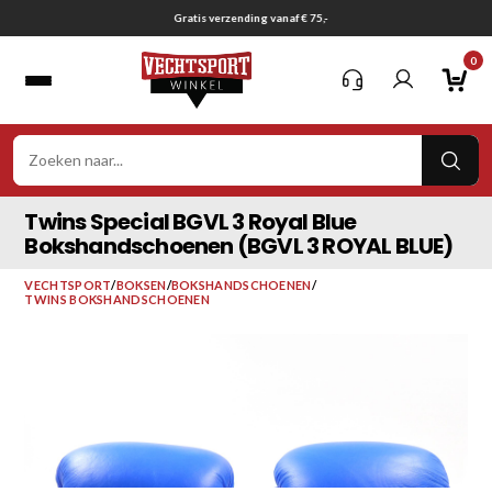
Ga
Gratis verzending vanaf € 75,-
naar
0
inhoud
VER
ZOE
Twins Special BGVL 3 Royal Blue
Bokshandschoenen (BGVL 3 ROYAL BLUE)
VECHTSPORT
/
BOKSEN
/
BOKSHANDSCHOENEN
/
TWINS BOKSHANDSCHOENEN