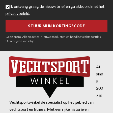
Ik ontvang graag de nieuwsbrief en ga akkoord met het
privacybeleid
.
Geen spam. Alleen acties, nieuwe producten en handige vechtsporttips.
Uitschrijven kan altijd.
Al
sind
s
200
7 is
Vechtsportwinkel dé specialist op het gebied van
vechtsport en fitness. Met een rijke historie en