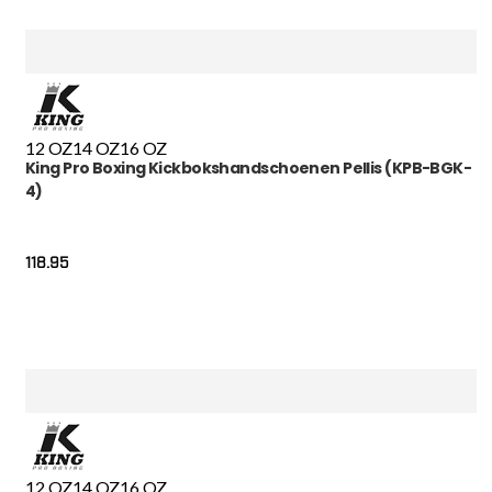
12 OZ
14 OZ
16 OZ
King Pro Boxing Kickbokshandschoenen Pellis (KPB-BGK-
4)
118.95
12 OZ
14 OZ
16 OZ