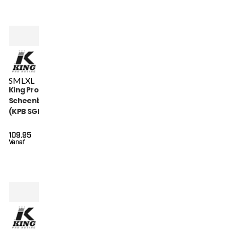
S
M
L
XL
King Pro Boxing THOR
Scheenbeschermers
(KPB SGL THOR BK)
109.95
Vanaf