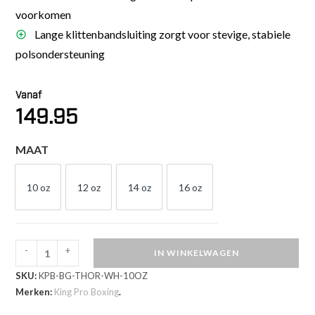
voorkomen
Lange klittenbandsluiting zorgt voor stevige, stabiele
polsondersteuning
Vanaf
149.95
MAAT
10 oz
12 oz
14 oz
16 oz
10 OZ
12 OZ
14 OZ
16 OZ
-
+
IN WINKELWAGEN
King
SKU:
KPB-BG-THOR-WH-10OZ
Pro
Merken:
King Pro Boxing
.
Boxing
Thor