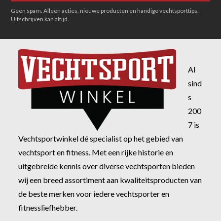
Geen spam. Alleen acties, nieuwe producten en handige vechtsporttips.
Uitschrijven kan altijd.
Al
sind
s
200
7 is
Vechtsportwinkel dé specialist op het gebied van
vechtsport en fitness. Met een rijke historie en
uitgebreide kennis over diverse vechtsporten bieden
wij een breed assortiment aan kwaliteitsproducten van
de beste merken voor iedere vechtsporter en
fitnessliefhebber.