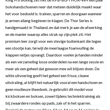
bokshandschoenen neer dat meteen duidelijk maakt waar
het voor bedoeld is: trainen, sparren en doorgaan wanneer
je armen allang beginnen te klagen. De Thor Series is
handgemaakt in Thailand, en dat merk je aan de afwerking
en de manier waarop alles strak op zijn plek zit. Het
premium leer zorgt voor een stevige buitenkant die tegen
een stootje kan, terwijl de meerlaagse foamvulling de
klappen netjes opvangt. Daardoor voelen je handen minder
als een verzameling losse onderdelen na een lange sessie en
meer als een geheel dat gewoon mee wil blijven doen. De
witte uitvoering geeft het geheel een frisse, cleane
uitstraling, al blijft het natuurlijk vooral een handschoen en
geen modieuze theedoek. Je gebruikt dit model voor
kickboksen en boksen, zowel tijdens techniektraining als
bij zwaardere rondes op pads, zak of in het sparren.
Dankzij de maten van 10 oz, 12 oz, 14 oz en 16 oz kies je