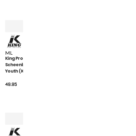
M
L
King Pro Boxing
Scheenbeschermers
Youth (KPB SG
HEXAGON 2)
49.95