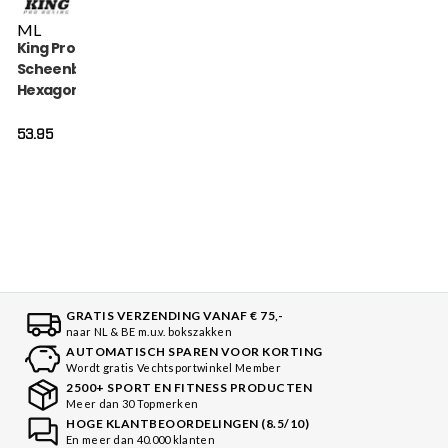
M
L
King Pro Boxing
Scheenbeschermers
Hexagon (KPB-SG-
HEXAGON-1)
53.95
GRATIS VERZENDING VANAF € 75,-
naar NL & BE m.u.v. bokszakken
AUTOMATISCH SPAREN VOOR KORTING
Wordt gratis Vechtsportwinkel Member
2500+ SPORT EN FITNESS PRODUCTEN
Meer dan 30 Topmerken
HOGE KLANTBEOORDELINGEN (8.5/10)
En meer dan 40.000 klanten