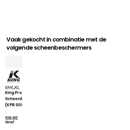
Vaak gekocht in combinatie met de
volgende scheenbeschermers
S
M
L
XL
King Pro Boxing THOR
Scheenbeschermers
(KPB SGL THOR WH)
109.95
Vanaf