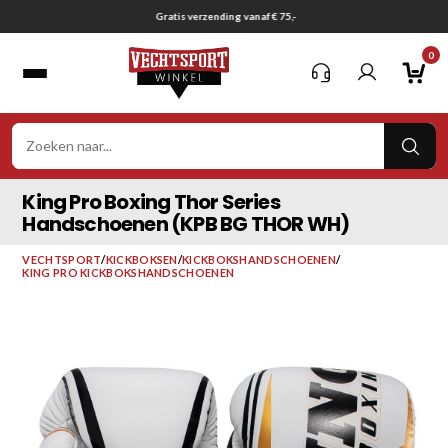
Ga
Gratis verzending vanaf € 75,-
naar
0
inhoud
VER
ZOE
King Pro Boxing Thor Series
Handschoenen (KPB BG THOR WH)
VECHTSPORT
/
KICKBOKSEN
/
KICKBOKSHANDSCHOENEN
/
KING PRO KICKBOKSHANDSCHOENEN