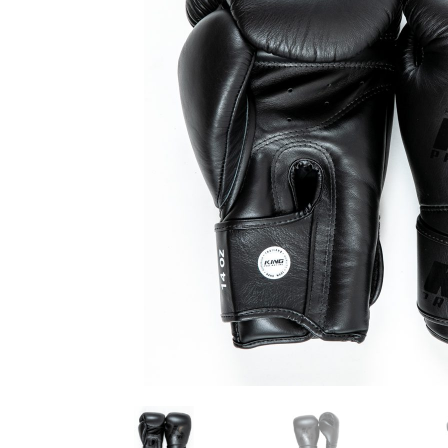
Karate
Voor dam
Zakhand
Taekwondo
Trainin
Brazilian Jiu jitsu
Bokszak
Bevestig
Krav Maga
bokszak
Bokspop
Stoot- e
Stootkus