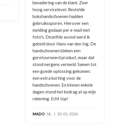
er
ontvangen
en g
vrag
NICO VERMUNICHT
, BE | 29-01-
en
2026
BRE
met
2025
ik
ng. De
r dat
en tot
en:
kele
p mijn