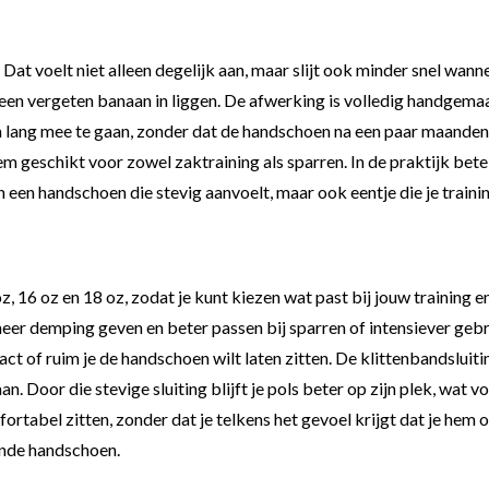
 Dat voelt niet alleen degelijk aan, maar slijt ook minder snel wan
een vergeten banaan in liggen. De afwerking is volledig handgemaa
om lang mee te gaan, zonder dat de handschoen na een paar maanden a
 geschikt voor zowel zaktraining als sparren. In de praktijk bet
een een handschoen die stevig aanvoelt, maar ook eentje die je trai
z, 16 oz en 18 oz, zodat je kunt kiezen wat past bij jouw trainin
eer demping geven en beter passen bij sparren of intensiever gebru
 of ruim je de handschoen wilt laten zitten. De klittenbandsluiti
 Door die stevige sluiting blijft je pols beter op zijn plek, wat vo
ortabel zitten, zonder dat je telkens het gevoel krijgt dat je hem 
vende handschoen.