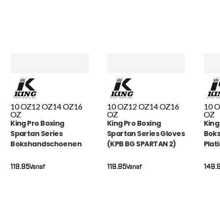
10 OZ
12 OZ
14 OZ
16
10 OZ
12 OZ
14 OZ
16
10 
OZ
OZ
OZ
King Pro Boxing
King Pro Boxing
King
Spartan Series
Spartan Series Gloves
Bok
Bokshandschoenen
(KPB BG SPARTAN 2)
Plat
(KPB BG SPARTAN 1)
BG P
119.95
119.95
149.
Vanaf
Vanaf