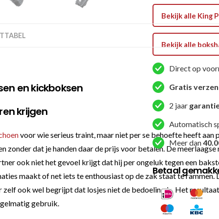
12oz
Bekijk alle Kin
(KPB
TTABEL
BG
Bekijk alle bok
STAR
12)
Direct op voor
aantal
ksen en kickboksen
Gratis verze
2 jaar
garanti
en krijgen
Automatisch s
choen
voor wie serieus traint, maar niet per se behoefte heeft aan
Meer dan
40.0
gen zonder dat je handen daar de prijs voor betalen. De meerlaag
ner ook niet het gevoel krijgt dat hij per ongeluk tegen een bakst
Betaal gemakkel
inaties maakt of net iets te enthousiast op de zak staat te rammen.
ar zelf ook wel begrijpt dat losjes niet de bedoeling is. Het resultaa
egelmatig gebruik.