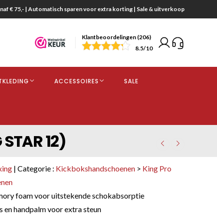
naf € 75,- | Automatisch sparen voor extra korting | Sale & uitverkoop
Klantbeoordelingen (206)
end
8.5
/10
opdracht
TKLEDING
ACCESSOIRES
SALE
kjes
 STAR 12)
xing
| Categorie :
Kickbokshandschoenen
>
King Pro
enen
mory foam voor uitstekende schokabsorptie
s en handpalm voor extra steun