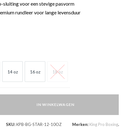
o-sluiting voor een stevige pasvorm
mium rundleer voor lange levensduur
14 oz
16 oz
18 oz
OZ
14 OZ
16 OZ
18 OZ
IN WINKELWAGEN
SKU:
KPB-BG-STAR-12-10OZ
Merken:
King Pro Boxing
.