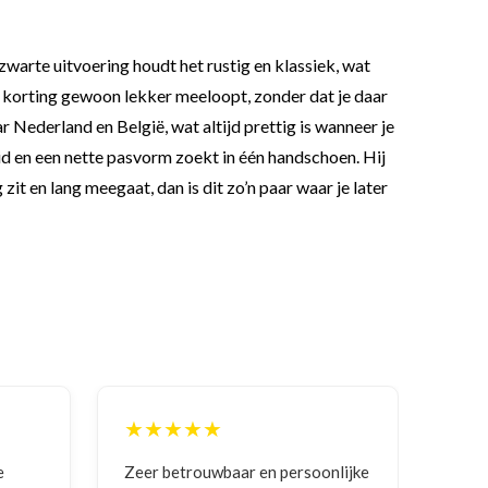
arte uitvoering houdt het rustig en klassiek, wat
ra korting gewoon lekker meeloopt, zonder dat je daar
r Nederland en België, wat altijd prettig is wanneer je
 en een nette pasvorm zoekt in één handschoen. Hij
it en lang meegaat, dan is dit zo’n paar waar je later
★★★★★
★
nlijke
Goede communicatie, artikel goed
Corre