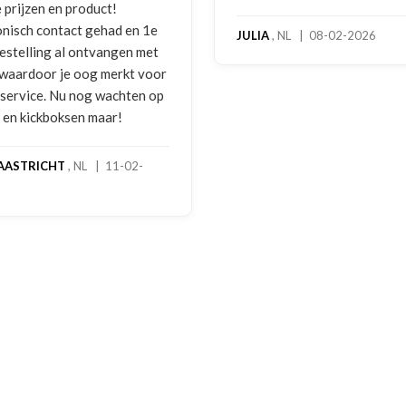
benadering van de klant. Ze
hoog servicelevel. Bestelde
, NL | 08-02-2026
bokshandschoenen hadden
gebruikssporen. Hierover e
melding gedaan per e-mail 
foto's. Dezelfde avond werd 
gebeld door Hans van den I
handschoenen bleken een
geretourneerd product, maa
stond nergens vermeld. Sam
een goede oplossing gekom
een extra korting voor de
handschoenen. En binnen en
dagen stond het bedrag al o
rekening. Echt top!
MADO
, NL | 30-01-2026