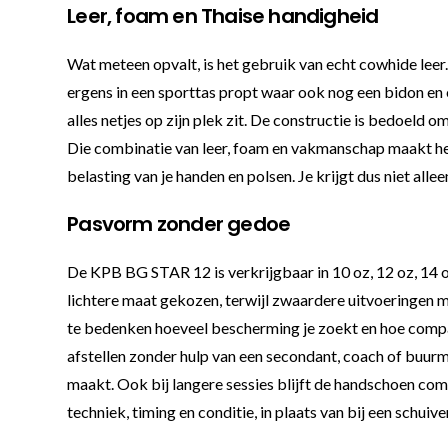
Leer, foam en Thaise handigheid
Wat meteen opvalt, is het gebruik van echt cowhide leer.
ergens in een sporttas propt waar ook nog een bidon en 
alles netjes op zijn plek zit. De constructie is bedoeld 
Die combinatie van leer, foam en vakmanschap maakt hem
belasting van je handen en polsen. Je krijgt dus niet all
Pasvorm zonder gedoe
De KPB BG STAR 12 is verkrijgbaar in 10 oz, 12 oz, 14 o
lichtere maat gekozen, terwijl zwaardere uitvoeringen m
te bedenken hoeveel bescherming je zoekt en hoe compact
afstellen zonder hulp van een secondant, coach of buurman.
maakt. Ook bij langere sessies blijft de handschoen comf
techniek, timing en conditie, in plaats van bij een schui