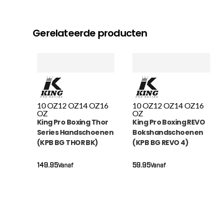
Gerelateerde producten
10 OZ
12 OZ
14 OZ
16
10 OZ
12 OZ
14 OZ
16
OZ
OZ
King Pro Boxing Thor
King Pro Boxing REVO
Series Handschoenen
Bokshandschoenen
(KPB BG THOR BK)
(KPB BG REVO 4)
149.95
59.95
Vanaf
Vanaf