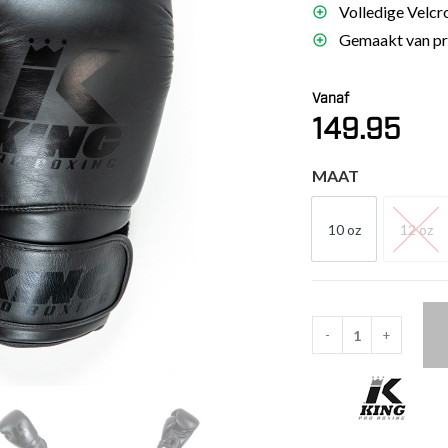
Volledige Velcr
es
Gemaakt van pre
schoenen
gsartikelen
Vanaf
149.95
ingsmateriaal
MAAT
pen
n trapkussens
10 oz
12 oz
10 OZ
12 
sens en pads
-
+
King
Pro
Boxing
STAR
Bokshandschoenen