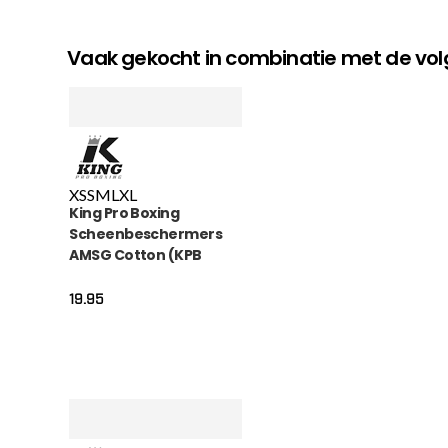
Vaak gekocht in combinatie met de v
XS
S
M
L
XL
King Pro Boxing
Scheenbeschermers
AMSG Cotton (KPB
AMSG PRO 1)
19.95