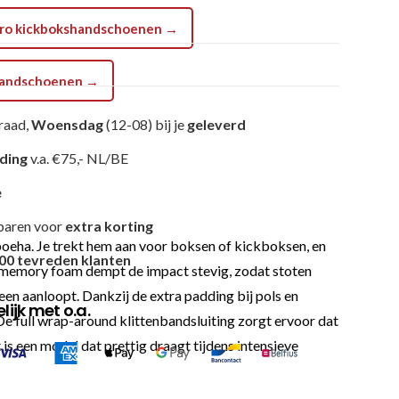
g Pro kickbokshandschoenen →
shandschoenen →
raad,
Woensdag
(12-08) bij je
geleverd
nding
v.a. €75,- NL/BE
e
paren voor
extra korting
 poeha. Je trekt hem aan voor boksen of kickboksen, en
00 tevreden klanten
se memory foam dempt de impact stevig, zodat stoten
een aanloopt. Dankzij de extra padding bij pols en
ijk met o.a.
 De full wrap-around klittenbandsluiting zorgt ervoor dat
t is een model dat prettig draagt tijdens intensieve