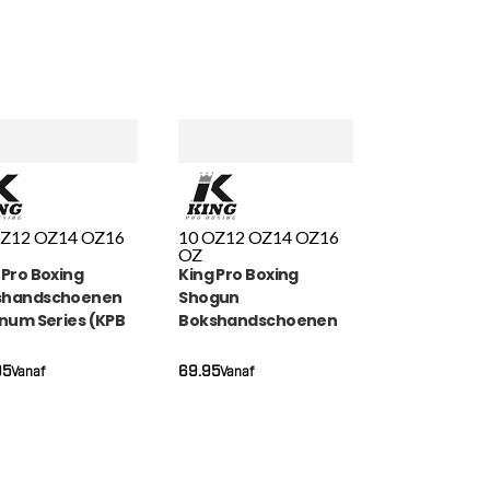
OZ
12 OZ
14 OZ
16
10 OZ
12 OZ
14 OZ
16
OZ
 Pro Boxing
King Pro Boxing
shandschoenen
Shogun
inum Series (KPB
Bokshandschoenen
LATINUM 4)
(KPB BG SHOGUN 3)
95
69.95
Vanaf
Vanaf