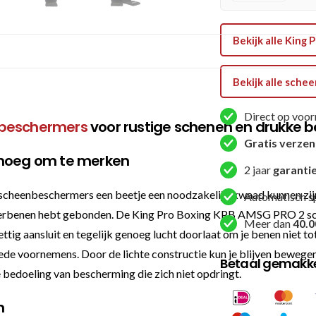
Bekijk alle King
Bekijk alle sch
Direct op voor
beschermers
voor rustige schenen en drukke 
Gratis verze
enoeg om te merken
2 jaar
garanti
cheenbeschermers een beetje een noodzakelijk kwaad kunnen zijn.
Automatisch s
onderbenen hebt gebonden. De King Pro Boxing KPB AMSG PRO 2 s
Meer dan
40.0
ttig aansluit en tegelijk genoeg lucht doorlaat om je benen niet to
goede voornemens. Door de lichte constructie kun je blijven bewegen
Betaal gemakkel
 bedoeling van bescherming die zich niet opdringt.
n