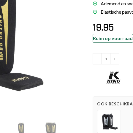
Ademend en sne
es
Elastische pasv
schoenen
19.95
gsartikelen
Ruim op voorraad
ingsmateriaal
King
pen
-
+
Pro
n trapkussens
Boxing
sens en pads
Scheenbeschermers
AMSG
Cotton
(KPB
OOK BESCHIKBAA
AMSG
PRO
2)
aantal