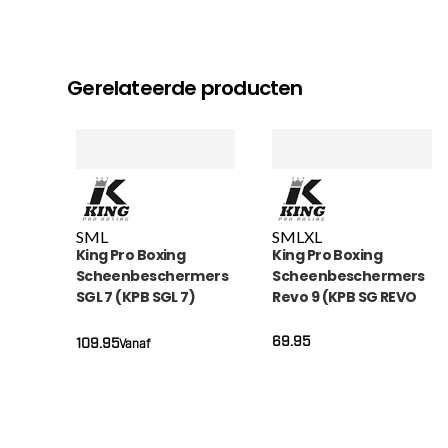
Gerelateerde producten
S
M
L
S
M
L
XL
King Pro Boxing
King Pro Boxing
Scheenbeschermers
Scheenbeschermers
SGL 7 (KPB SGL 7)
Revo 9 (KPB SG REVO
9)
69.95
109.95
Vanaf