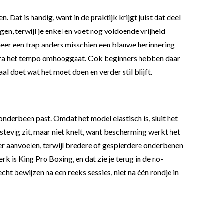
at is handig, want in de praktijk krijgt juist dat deel
en, terwijl je enkel en voet nog voldoende vrijheid
neer een trap anders misschien een blauwe herinnering
 zodra het tempo omhooggaat. Ook beginners hebben daar
l doet wat het moet doen en verder stil blijft.
nderbeen past. Omdat het model elastisch is, sluit het
stevig zit, maar niet knelt, want bescherming werkt het
iger aanvoelen, terwijl bredere of gespierdere onderbenen
k is King Pro Boxing, en dat zie je terug in de no-
ht bewijzen na een reeks sessies, niet na één rondje in