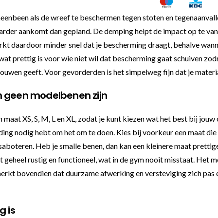
been als de wreef te beschermen tegen stoten en tegenaanvallen. D
 harder aankomt dan gepland. De demping helpt de impact op te vang
erkt daardoor minder snel dat je bescherming draagt, behalve wan
n, wat prettig is voor wie niet wil dat bescherming gaat schuiven
uwen geeft. Voor gevorderden is het simpelweg fijn dat je materiaa
n geen modelbenen zijn
at XS, S, M, L en XL, zodat je kunt kiezen wat het best bij jouw o
ing nodig hebt om het om te doen. Kies bij voorkeur een maat die 
te saboteren. Heb je smalle benen, dan kan een kleinere maat prett
geheel rustig en functioneel, wat in de gym nooit misstaat. Het mer
merkt bovendien dat duurzame afwerking en versteviging zich pas ec
g is