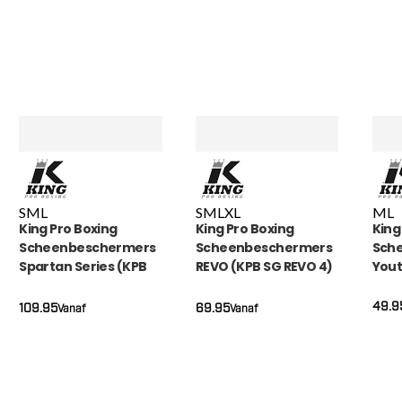
S
M
L
S
M
L
XL
M
L
King Pro Boxing
King Pro Boxing
King
Scheenbeschermers
Scheenbeschermers
Sch
Spartan Series (KPB
REVO (KPB SG REVO 4)
Yout
SG SPARTAN 1)
HEX
49.9
109.95
69.95
Vanaf
Vanaf