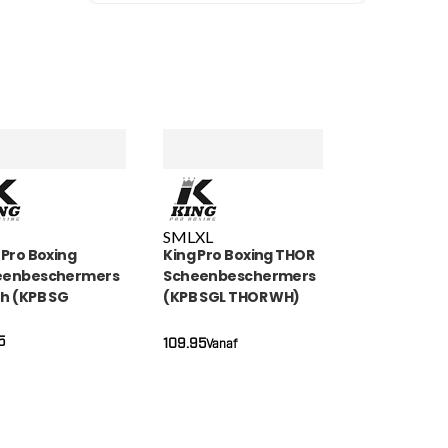
S
M
L
XL
 Pro Boxing
King Pro Boxing THOR
eenbeschermers
Scheenbeschermers
h (KPB SG
(KPB SGL THOR WH)
AGON 2)
5
109.95
Vanaf