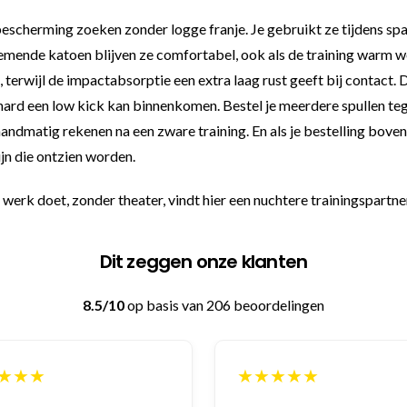
cherming zoeken zonder logge franje. Je gebruikt ze tijdens sparr
demende katoen blijven ze comfortabel, ook als de training warm w
, terwijl de impactabsorptie een extra laag rust geeft bij contact.
hard een low kick kan binnenkomen. Bestel je meerdere spullen tege
 handmatig rekenen na een zware training. En als je bestelling bov
ijn die ontzien worden.
erk doet, zonder theater, vindt hier een nuchtere trainingspartne
Dit zeggen onze klanten
8.5/10
op basis van 206 beoordelingen
★★★★★
★★★★★