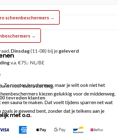
 Pro scheenbeschermers →
eenbeschermers →
raad,
Dinsdag
(11-08) bij je
geleverd
benen
nding
v.a. €75,- NL/BE
e
 Ze moeten beschermen, maar je wilt ook niet het
paren voor
extra korting
cheenbeschermers kiezen gelukkig voor de middenweg.
00 tevreden klanten
t een sauna te maken. Dat voelt tijdens sparren net wat
 zoals je gewend bent, zonder dat je telkens aan je
ijk met o.a.