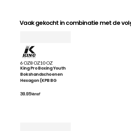
Vaak gekocht in combinatie met de v
6 OZ
8 OZ
10 OZ
King Pro Boxing Youth
Bokshandschoenen
Hexagon (KPB BG
HEXAGON 2)
39.95
Vanaf