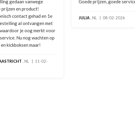
Goede prijzen, goede service
Zeer betrouwbaa
benadering van d
hoog serviceleve
JULIA
, NL | 08-02-2026
bokshandschoen
gebruikssporen.
melding gedaan 
foto's. Dezelfde
gebeld door Han
handschoenen b
geretourneerd p
stond nergens v
een goede oplo
een extra kortin
handschoenen. E
dagen stond het 
rekening. Echt t
MADO
, NL | 30