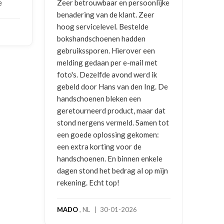
r en persoonlijke
Goede communicatie, artikel goed
e klant. Zeer
ontvangen
l. Bestelde
en hadden
NICO VERMUNICHT
, BE | 29-01-
 Hierover een
2026
per e-mail met
 avond werd ik
s van den Ing. De
leken een
roduct, maar dat
ermeld. Samen tot
ssing gekomen:
g voor de
n binnen enkele
bedrag al op mijn
op!
-01-2026