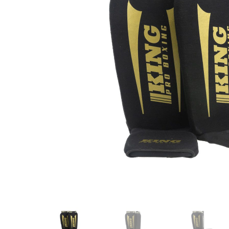
Karate
Voor dam
Zakhand
Taekwondo
Trainin
Brazilian Jiu jitsu
Bokszak
Bevestig
Krav Maga
bokszak
Bokspop
Stoot- e
Stootkus