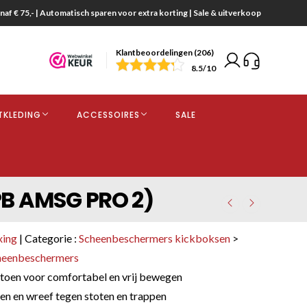
naf € 75,- | Automatisch sparen voor extra korting | Sale & uitverkoop
Klantbeoordelingen (206)
end
8.5
/10
opdracht
TKLEDING
ACCESSOIRES
SALE
kjes
PB AMSG PRO 2)
xing
| Categorie :
Scheenbeschermers kickboksen
>
cheenbeschermers
toen voor comfortabel en vrij bewegen
n en wreef tegen stoten en trappen