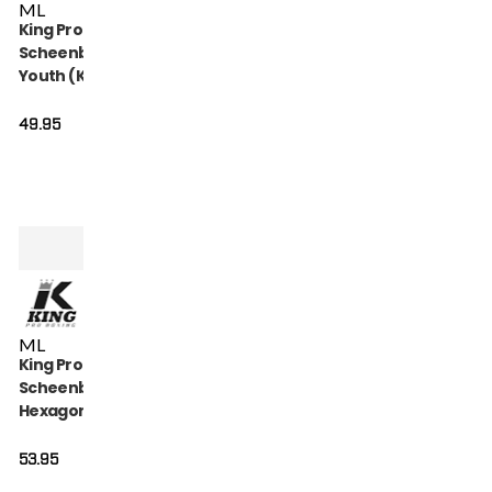
M
L
King Pro Boxing
Scheenbeschermers
Youth (KPB SG
HEXAGON 2)
49.95
M
L
King Pro Boxing
Scheenbeschermers
Hexagon (KPB-SG-
HEXAGON-1)
53.95