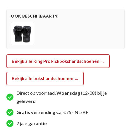
Youth
Bokshandschoenen
OOK BESCHIKBAAR IN:
Hexagon
(KPB
BG
HEXAGON
2)
aantal
Bekijk alle King Pro kickbokshandschoenen →
Bekijk alle bokshandschoenen →
Direct op voorraad,
Woensdag
(12-08) bij je
geleverd
Gratis verzending
v.a. €75,- NL/BE
2 jaar
garantie