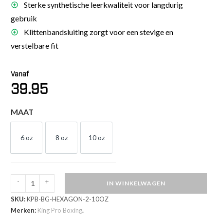
Sterke synthetische leerkwaliteit voor langdurig
gebruik
Klittenbandsluiting zorgt voor een stevige en
verstelbare fit
Vanaf
39.95
MAAT
6 oz
8 oz
10 oz
6 OZ
8 OZ
10 OZ
-
+
IN WINKELWAGEN
King
SKU:
KPB-BG-HEXAGON-2-10OZ
Pro
Merken:
King Pro Boxing
.
Boxing