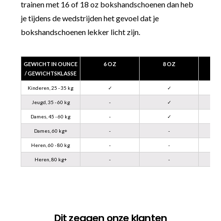
trainen met 16 of 18 oz bokshandschoenen dan heb
je tijdens de wedstrijden het gevoel dat je
bokshandschoenen lekker licht zijn.
GEWICHT IN OUNCE
6 OZ
8 OZ
/ GEWICHTSKLASSE
Kinderen, 25 - 35 kg
✓
✓
Jeugd, 35 - 60 kg
-
✓
Dames, 45 - 60 kg
-
✓
Dames, 60 kg+
-
-
Heren, 60 - 80 kg
-
-
Heren, 80 kg+
-
-
Dit zeggen onze klanten