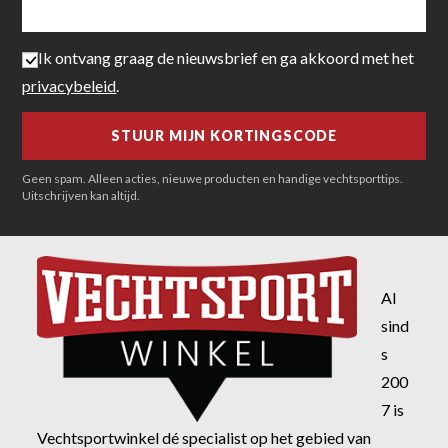
Ik ontvang graag de nieuwsbrief en ga akkoord met het
privacybeleid
.
Geen spam. Alleen acties, nieuwe producten en handige vechtsporttips.
Uitschrijven kan altijd.
Al
sind
s
200
7 is
Vechtsportwinkel dé specialist op het gebied van