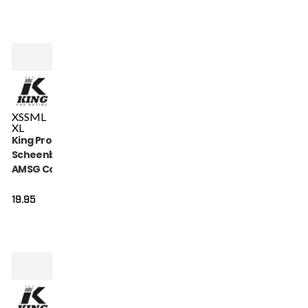
XS
S
M
L
XL
King Pro Boxing
Scheenbeschermers
AMSG Cotton (KPB
AMSG PRO 1)
19.95