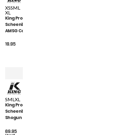
XS
S
M
L
XL
King Pro Boxing
Scheenbeschermers
AMSG Cotton (KPB
AMSG PRO 2)
19.95
S
M
L
XL
King Pro Boxing
Scheenbeschermers
Shogun (KPB SG
SHOGUN 3)
69.95