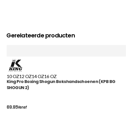
Gerelateerde producten
10 OZ
12 OZ
14 OZ
16 OZ
King Pro Boxing Shogun Bokshandschoenen (KPB BG
SHOGUN 2)
69.95
Vanaf