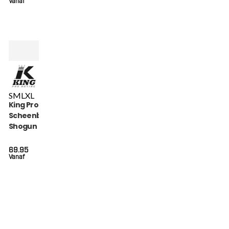
Vanaf
S
M
L
XL
King Pro Boxing
Scheenbeschermers
Shogun Series (KPB
SG SHOGUN 2)
69.95
Vanaf