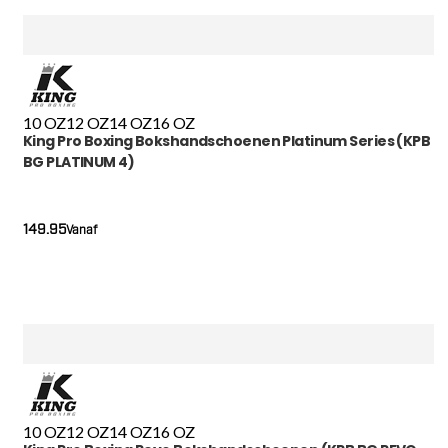
10 OZ
12 OZ
14 OZ
16 OZ
King Pro Boxing Bokshandschoenen Platinum Series (KPB
BG PLATINUM 4)
149.95
Vanaf
10 OZ
12 OZ
14 OZ
16 OZ