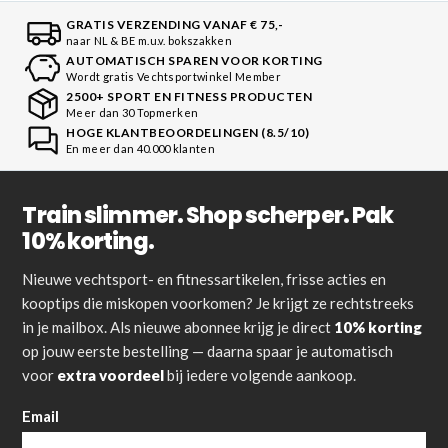
GRATIS VERZENDING VANAF € 75,-
naar NL & BE m.u.v. bokszakken
AUTOMATISCH SPAREN VOOR KORTING
Wordt gratis Vechtsportwinkel Member
2500+ SPORT EN FITNESS PRODUCTEN
Meer dan 30 Topmerken
HOGE KLANTBEOORDELINGEN (8.5/10)
En meer dan 40.000 klanten
Train slimmer. Shop scherper. Pak
10% korting.
Nieuwe vechtsport- en fitnessartikelen, frisse acties en
kooptips die miskopen voorkomen? Je krijgt ze rechtstreeks
in je mailbox. Als nieuwe abonnee krijg je direct
10% korting
op jouw eerste bestelling — daarna spaar je automatisch
voor
extra voordeel
bij iedere volgende aankoop.
Email