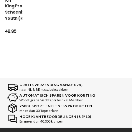
M
L
King Pro Boxing
Scheenbeschermers
Youth (KPB SG
HEXAGON 2)
49.95
GRATIS VERZENDING VANAF € 75,-
naar NL & BE m.u.v. bokszakken
AUTOMATISCH SPAREN VOOR KORTING
Wordt gratis Vechtsportwinkel Member
2500+ SPORT EN FITNESS PRODUCTEN
Meer dan 30 Topmerken
HOGE KLANTBEOORDELINGEN (8.5/10)
En meer dan 40.000 klanten