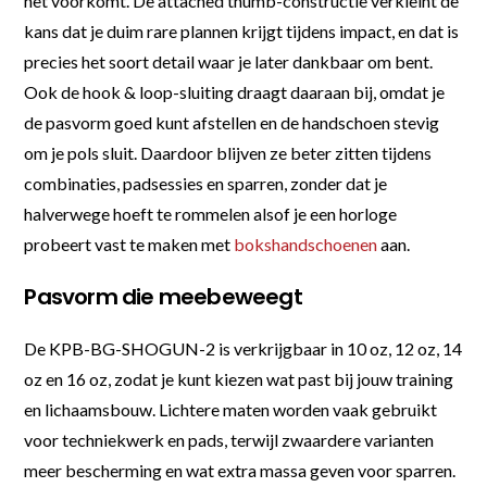
het voorkomt. De attached thumb-constructie verkleint de
kans dat je duim rare plannen krijgt tijdens impact, en dat is
precies het soort detail waar je later dankbaar om bent.
Ook de hook & loop-sluiting draagt daaraan bij, omdat je
de pasvorm goed kunt afstellen en de handschoen stevig
om je pols sluit. Daardoor blijven ze beter zitten tijdens
combinaties, padsessies en sparren, zonder dat je
halverwege hoeft te rommelen alsof je een horloge
probeert vast te maken met
bokshandschoenen
aan.
Pasvorm die meebeweegt
De KPB-BG-SHOGUN-2 is verkrijgbaar in 10 oz, 12 oz, 14
oz en 16 oz, zodat je kunt kiezen wat past bij jouw training
en lichaamsbouw. Lichtere maten worden vaak gebruikt
voor techniekwerk en pads, terwijl zwaardere varianten
meer bescherming en wat extra massa geven voor sparren.