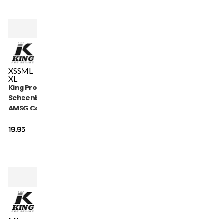
XS
S
M
L
XL
King Pro Boxing
Scheenbeschermers
AMSG Cotton (KPB
AMSG PRO 2)
19.95