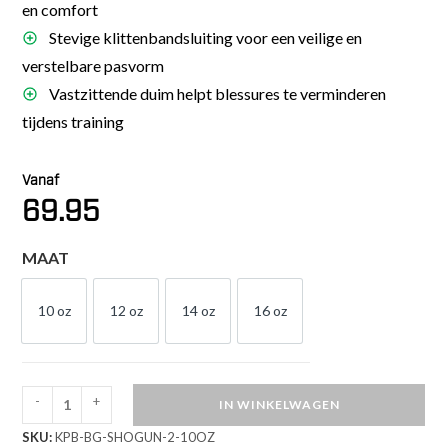
en comfort
Stevige klittenbandsluiting voor een veilige en
verstelbare pasvorm
Vastzittende duim helpt blessures te verminderen
tijdens training
Vanaf
69.95
MAAT
10 oz
12 oz
14 oz
16 oz
10 OZ
12 OZ
14 OZ
16 OZ
-
+
IN WINKELWAGEN
King
SKU:
KPB-BG-SHOGUN-2-10OZ
Pro