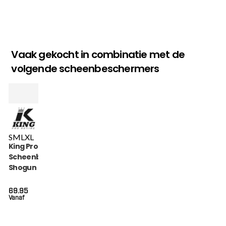
Vaak gekocht in combinatie met de
volgende scheenbeschermers
S
M
L
XL
King Pro Boxing
Scheenbeschermers
Shogun (KPB SG
SHOGUN 3)
69.95
Vanaf