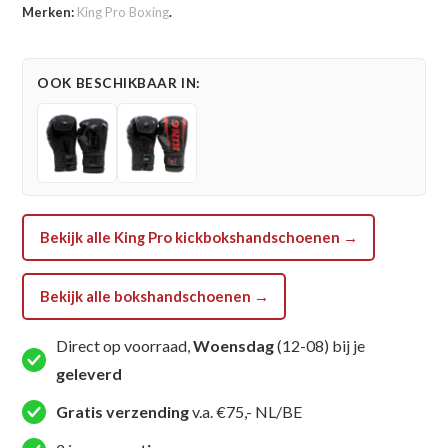
Merken:
King Pro Boxing
.
Boxing
Shogun
Bokshandschoenen
OOK BESCHIKBAAR IN:
(KPB
BG
SHOGUN
2)
aantal
Bekijk alle King Pro kickbokshandschoenen →
Bekijk alle bokshandschoenen →
Direct op voorraad,
Woensdag
(12-08) bij je
geleverd
Gratis verzending
v.a. €75,- NL/BE