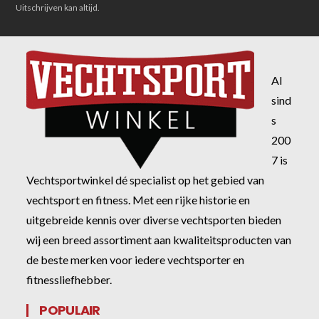
Uitschrijven kan altijd.
Al
sind
s
200
7 is
Vechtsportwinkel dé specialist op het gebied van
vechtsport en fitness. Met een rijke historie en
uitgebreide kennis over diverse vechtsporten bieden
wij een breed assortiment aan kwaliteitsproducten van
de beste merken voor iedere vechtsporter en
fitnessliefhebber.
POPULAIR