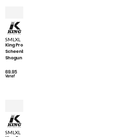
S
M
L
XL
King Pro Boxing
Scheenbeschermers
Shogun Series (KPB
SG SHOGUN 2)
69.95
Vanaf
S
M
L
XL