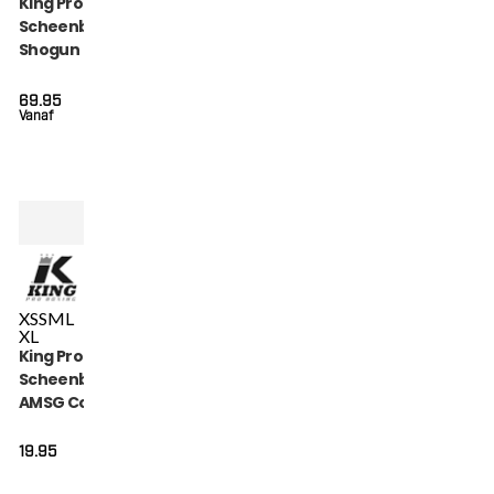
King Pro Boxing
Scheenbeschermers
Shogun (KPB SG
SHOGUN 1)
69.95
Vanaf
XS
S
M
L
XL
King Pro Boxing
Scheenbeschermers
AMSG Cotton (KPB
AMSG PRO 1)
19.95