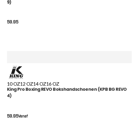
9)
59.95
10 OZ
12 OZ
14 OZ
16 OZ
King Pro Boxing REVO Bokshandschoenen (KPB BG REVO
4)
59.95
Vanaf