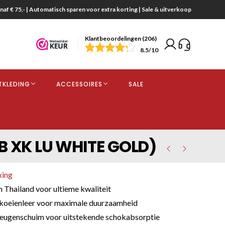
naf € 75,- | Automatisch sparen voor extra korting | Sale & uitverkoop
Klantbeoordelingen (206)
end
8.5
/10
opdracht
TKLEDING
ACCESSOIRES
SALE
kjes
B XK LU WHITE GOLD)
xing
Thailand voor ultieme kwaliteit
oeienleer voor maximale duurzaamheid
eugenschuim voor uitstekende schokabsorptie