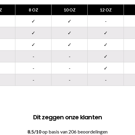
Z
8 OZ
10 OZ
12 OZ
✓
✓
-
✓
✓
✓
✓
✓
✓
-
-
✓
-
-
✓
-
-
-
Dit zeggen onze klanten
8.5/10
op basis van 206 beoordelingen