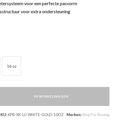
etersysteem voor een perfecte pasvorm
sstructuur voor extra ondersteuning
16 oz
OZ
16 OZ
IN WINKELWAGEN
SKU:
KPB-XK-LU-WHITE-GOLD-10OZ
Merken:
King Pro Boxing
.
en