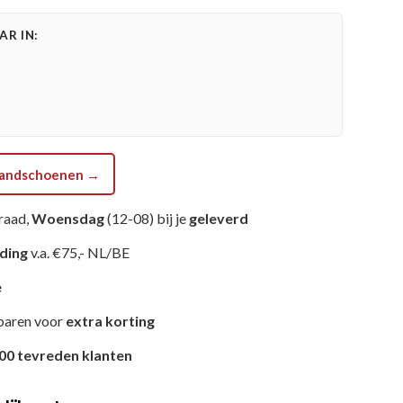
R IN:
shandschoenen →
raad,
Woensdag
(12-08) bij je
geleverd
nding
v.a. €75,- NL/BE
e
paren voor
extra korting
00 tevreden klanten