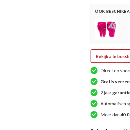
Series
OOK BESCHIKBAA
(KPB
XK
LU
WHITE
GOLD)
aantal
Bekijk alle bok
Direct op voor
Gratis verze
2 jaar
garanti
Automatisch s
Meer dan
40.0