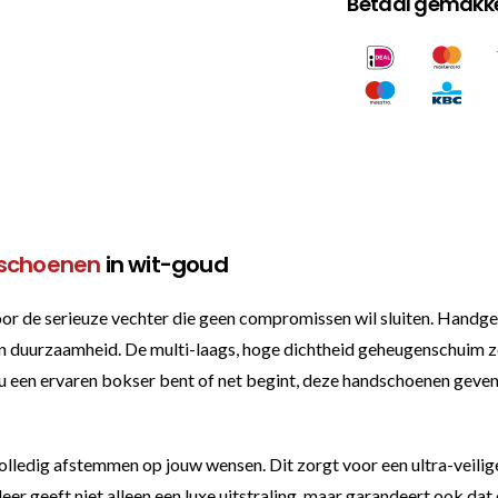
Betaal gemakkel
schoenen
in wit-goud
r de serieuze vechter die geen compromissen wil sluiten. Handge
duurzaamheid. De multi-laags, hoge dichtheid geheugenschuim zo
 nu een ervaren bokser bent of net begint, deze handschoenen geven
ledig afstemmen op jouw wensen. Dit zorgt voor een ultra-veilige fi
leer geeft niet alleen een luxe uitstraling, maar garandeert ook d