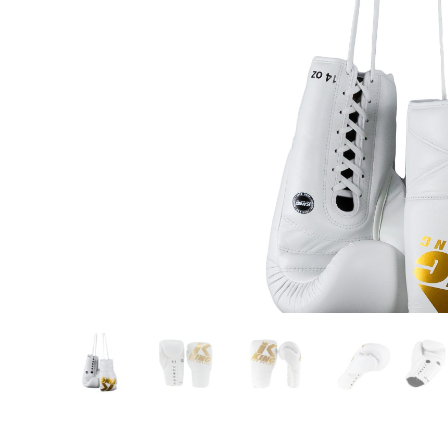
Karate
Voor dam
Zakhand
Taekwondo
Trainin
Brazilian Jiu jitsu
Bokszak
Bevestig
Krav Maga
bokszak
Bokspop
Stoot- e
Stootkus