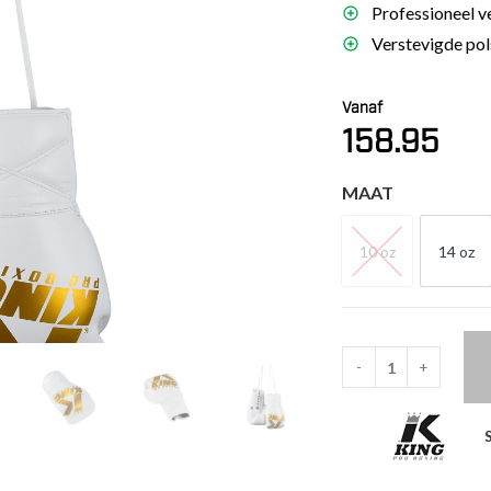
Professioneel v
es
Verstevigde pol
schoenen
gsartikelen
Vanaf
158.95
ingsmateriaal
MAAT
pen
n trapkussens
10 oz
14 oz
10 OZ
14 
sens en pads
-
+
King
Pro
Boxing
Kickbokshandschoen
XK