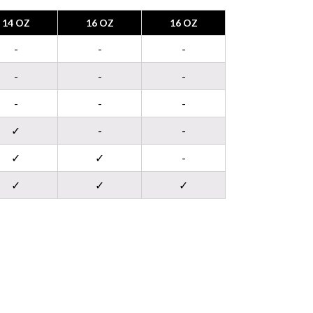
14 OZ
16 OZ
16 OZ
-
-
-
-
-
-
-
-
-
✓
-
-
✓
✓
-
✓
✓
✓