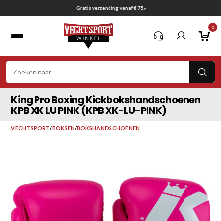
Ga
Gratis verzending vanaf € 75,-
naar
0
inhoud
VER
ZOE
King Pro Boxing Kickbokshandschoenen
KPB XK LU PINK (KPB XK-LU-PINK)
VECHTSPORT
/
BOKSEN
/
BOKSHANDSCHOENEN