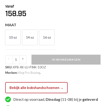
Vanaf
158.95
MAAT
10 oz
14 oz
16 oz
10 OZ
14 OZ
16 OZ
-
+
IN WINKELWAGEN
King
SKU:
KPB-XK-LU-PINK-10OZ
Pro
Merken:
King Pro Boxing
.
Boxing
Kickbokshandschoenen
KPB
Bekijk alle bokshandschoenen →
XK
LU
Direct op voorraad,
Dinsdag
(11-08) bij je
geleverd
PINK