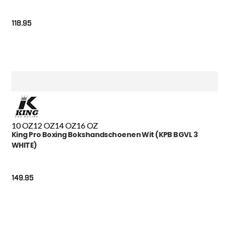
118.95
10 OZ
12 OZ
14 OZ
16 OZ
King Pro Boxing Bokshandschoenen Wit (KPB BGVL 3
WHITE)
149.95