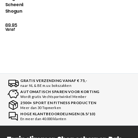
Scheenbeschermers
Shogun (KPB SG
SHOGUN 3)
69.95
Vanaf
GRATIS VERZENDING VANAF € 75,-
naar NL & BE m.u.v. bokszakken
AUTOMATISCH SPAREN VOOR KORTING
Wordt gratis Vechtsportwinkel Member
2500+ SPORT EN FITNESS PRODUCTEN
Meer dan 30 Topmerken
HOGE KLANTBEOORDELINGEN (8.5/10)
En meer dan 40.000 klanten