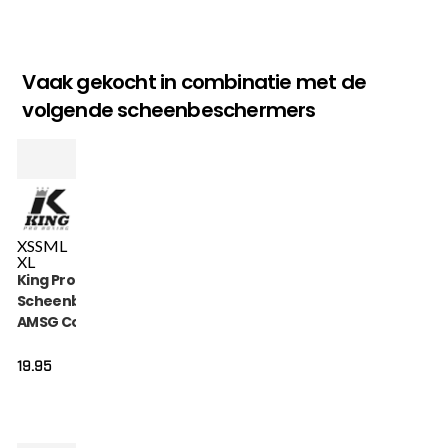
Vaak gekocht in combinatie met de
volgende scheenbeschermers
XS
S
M
L
XL
King Pro Boxing
Scheenbeschermers
AMSG Cotton (KPB
AMSG PRO 2)
19.95