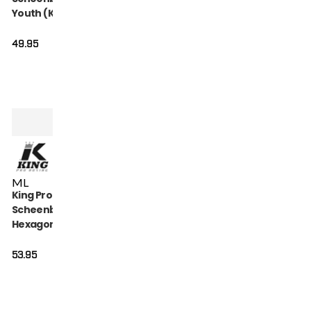
Youth (KPB SG
HEXAGON 2)
49.95
M
L
King Pro Boxing
Scheenbeschermers
Hexagon (KPB-SG-
HEXAGON-1)
53.95