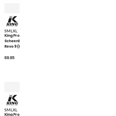
S
M
L
XL
King Pro Boxing
Scheenbeschermers
Revo 9 (KPB SG REVO
9)
69.95
S
M
L
XL
King Pro Boxing