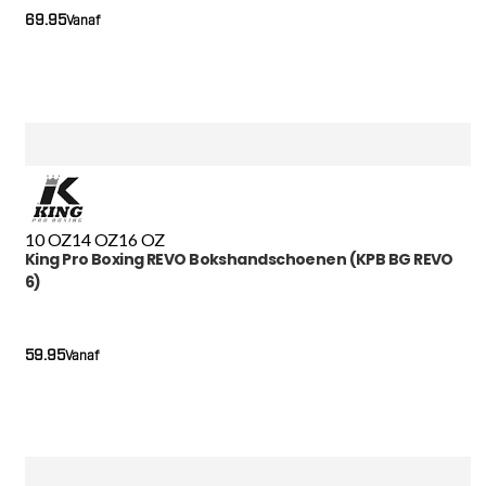
69.95
Vanaf
10 OZ
14 OZ
16 OZ
King Pro Boxing REVO Bokshandschoenen (KPB BG REVO
6)
59.95
Vanaf