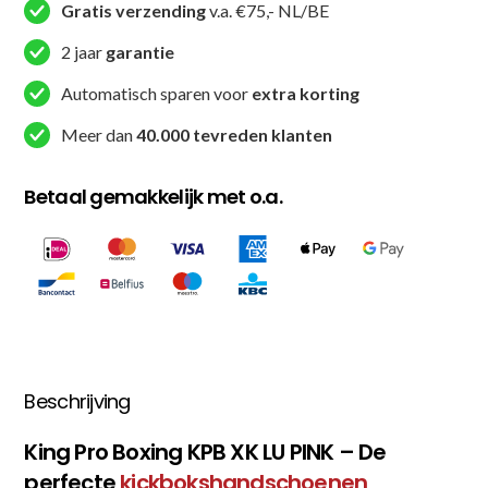
Gratis verzending
v.a. €75,- NL/BE
(KPB
XK-
2 jaar
garantie
LU-
Automatisch sparen voor
extra korting
PINK)
aantal
Meer dan
40.000 tevreden klanten
Betaal gemakkelijk met o.a.
Beschrijving
King Pro Boxing KPB XK LU PINK – De
perfecte
kickbokshandschoenen