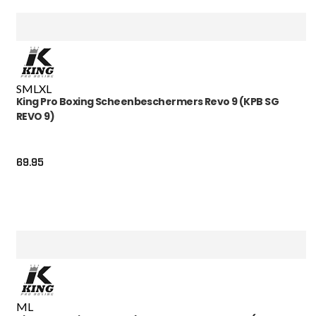
S
M
L
XL
King Pro Boxing Scheenbeschermers Revo 9 (KPB SG
REVO 9)
69.95
M
L