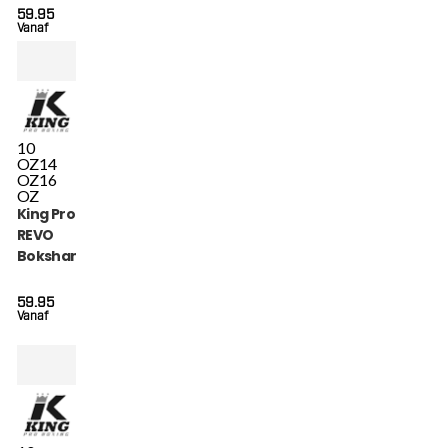
59.95
Vanaf
10
OZ
14
OZ
16
OZ
King Pro Boxing
REVO
Bokshandschoenen
(KPB BG REVO 6)
59.95
Vanaf