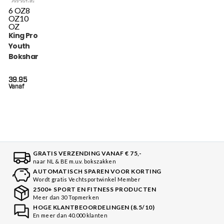
6 OZ
8
OZ
10
OZ
King Pro Boxing
Youth
Bokshandschoenen
Hexagon (KPB BG
HEXAGON 2)
39.95
Vanaf
GRATIS VERZENDING VANAF € 75,-
naar NL & BE m.u.v. bokszakken
AUTOMATISCH SPAREN VOOR KORTING
Wordt gratis Vechtsportwinkel Member
2500+ SPORT EN FITNESS PRODUCTEN
Meer dan 30 Topmerken
HOGE KLANTBEOORDELINGEN (8.5/10)
En meer dan 40.000 klanten