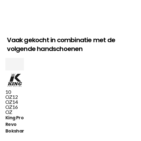
Vaak gekocht in combinatie met de
volgende handschoenen
10
OZ
12
OZ
14
OZ
16
OZ
King Pro Boxing
Revo
Bokshandschoenen
(KPB BG REVO 8)