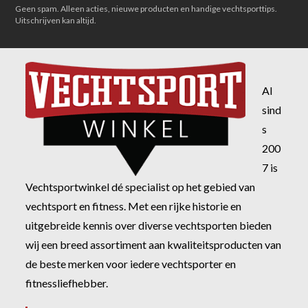
Geen spam. Alleen acties, nieuwe producten en handige vechtsporttips.
Uitschrijven kan altijd.
Al
sind
s
200
7 is
Vechtsportwinkel dé specialist op het gebied van
vechtsport en fitness. Met een rijke historie en
uitgebreide kennis over diverse vechtsporten bieden
wij een breed assortiment aan kwaliteitsproducten van
de beste merken voor iedere vechtsporter en
fitnessliefhebber.