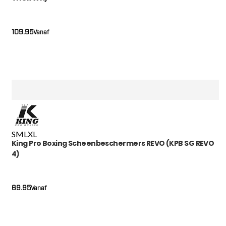
109.95
Vanaf
S
M
L
XL
King Pro Boxing Scheenbeschermers REVO (KPB SG REVO
4)
69.95
Vanaf