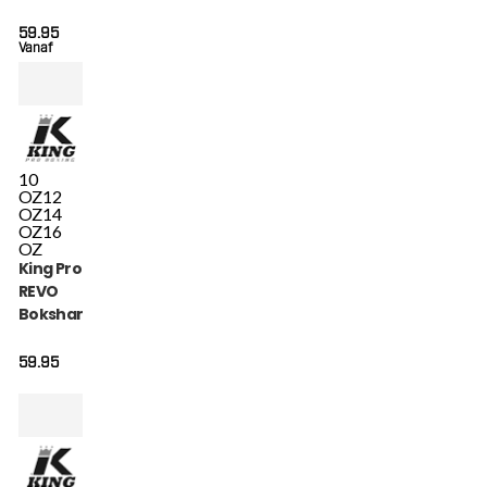
(KPB BG REVO 4)
59.95
Vanaf
10
OZ
12
OZ
14
OZ
16
OZ
King Pro Boxing
REVO
Bokshandschoenen
(KPB BG REVO 9)
59.95