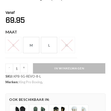
Vanaf
69.95
MAAT
S
M
L
XL
S
M
L
XL
-
+
IN WINKELWAGEN
King
SKU:
KPB-SG-REVO-8-L
Pro
Merken:
King Pro Boxing
.
Boxing
Scheenbeschermers
Revo
OOK BESCHIKBAAR IN:
8
(KPB