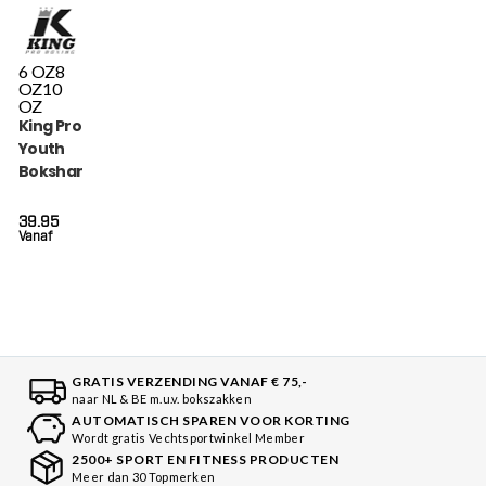
6 OZ
8
OZ
10
OZ
King Pro Boxing
Youth
Bokshandschoenen
Hexagon (KPB BG
HEXAGON 2)
39.95
Vanaf
GRATIS VERZENDING VANAF € 75,-
naar NL & BE m.u.v. bokszakken
AUTOMATISCH SPAREN VOOR KORTING
Wordt gratis Vechtsportwinkel Member
2500+ SPORT EN FITNESS PRODUCTEN
Meer dan 30 Topmerken