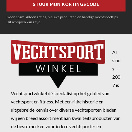
Geen spam. Alleen acties, nieuwe producten en handige vechtsporttips.
Uitschrijven kan altijd.
Al
sind
s
200
7 is
Vechtsportwinkel dé specialist op het gebied van
vechtsport en fitness. Met een rijke historie en
uitgebreide kennis over diverse vechtsporten bieden
wij een breed assortiment aan kwaliteitsproducten van
de beste merken voor iedere vechtsporter en