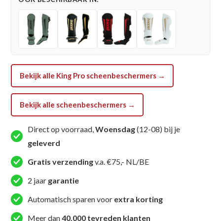
(KPB
SG
REVO
4)
aantal
Bekijk alle King Pro scheenbeschermers →
Bekijk alle scheenbeschermers →
Direct op voorraad,
Woensdag
(12-08) bij je
geleverd
Gratis verzending
v.a. €75,- NL/BE
2 jaar
garantie
Automatisch sparen voor
extra korting
Meer dan
40.000 tevreden klanten