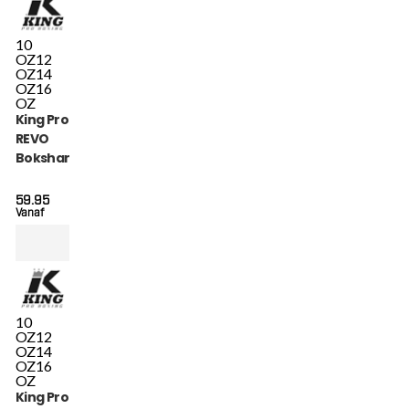
10
OZ
12
OZ
14
OZ
16
OZ
King Pro Boxing
REVO
Bokshandschoenen
(KPB BG REVO 4)
59.95
Vanaf
10
OZ
12
OZ
14
OZ
16
OZ
King Pro Boxing