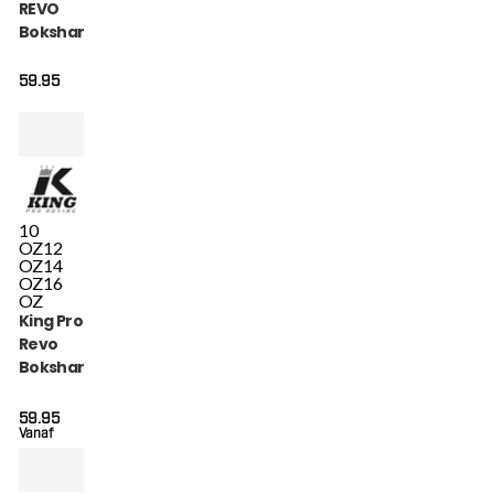
REVO
Bokshandschoenen
(KPB BG REVO 9)
59.95
10
OZ
12
OZ
14
OZ
16
OZ
King Pro Boxing
Revo
Bokshandschoenen
(KPB BG REVO 8)
59.95
Vanaf