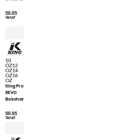
(KPB BG REVO 6)
59.95
Vanaf
10
OZ
12
OZ
14
OZ
16
OZ
King Pro Boxing
REVO
Bokshandschoenen
5 (KPB BG REVO 5)
59.95
Vanaf