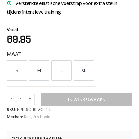
Versterkte elastische voetstrap voor extra steun
tijdens intensieve training
Vanaf
69.95
MAAT
S
M
L
XL
S
M
L
XL
-
+
IN WINKELWAGEN
King
SKU:
KPB-SG-REVO-4-L
Pro
Merken:
King Pro Boxing
.
Boxing
Scheenbeschermers
REVO
OOK BESCHIKBAAR IN: