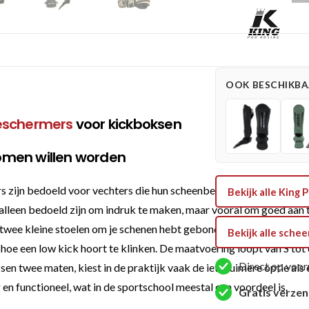
Pro
Boxing
Scheenbeschermers
REVO
(KPB
OOK BESCHIKBAA
SG
REVO
eschermers
voor kickboksen
6)
aantal
omen willen worden
n bedoeld voor vechters die hun scheenbenen niet graag aan het l
Bekijk alle King
 alleen bedoeld zijn om indruk te maken, maar vooral om goed aan 
je twee kleine stoelen om je schenen hebt gebonden. De pasvorm is
Bekijk alle sch
hoe een low kick hoort te klinken. De maatvoering loopt van S tot e
Direct op voor
ussen twee maten, kiest in de praktijk vaak de iets ruimere optie 
en functioneel, wat in de sportschool meestal een voordeel is.
Gratis verze