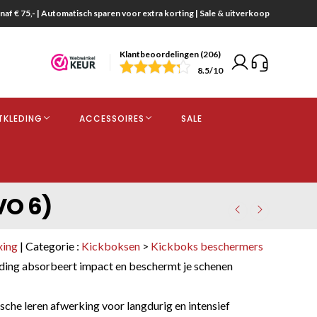
naf € 75,- | Automatisch sparen voor extra korting | Sale & uitverkoop
Klantbeoordelingen (206)
end
8.5
/10
opdracht
TKLEDING
ACCESSOIRES
SALE
kjes
VO 6)
xing
| Categorie :
Kickboksen
>
Kickboks beschermers
ding absorbeert impact en beschermt je schenen
sche leren afwerking voor langdurig en intensief