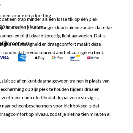
e
paren voor
extra korting
dat een trap minder als een losse tik op één plek
00 tevreden klanten
n donder, en jij kunt langer doortrainen zonder dat elke
nnen en blijft daarbij prettig licht aanvoelen. Dat is
ijk met o.a.
binatie van stevigheid en draagcomfort maakt deze
zonder dat je voortdurend aan het corrigeren bent.
sluit ze af en kunt daarna gewoon trainen in plaats van
escherming op zijn plek te houden tijdens draaien,
t veel meer controle. Omdat de pasvorm stevig is,
ijn naar scheenbeschermers voor kickboksen is dat
 draagcomfort op niveau, zodat je niet na tien minuten al