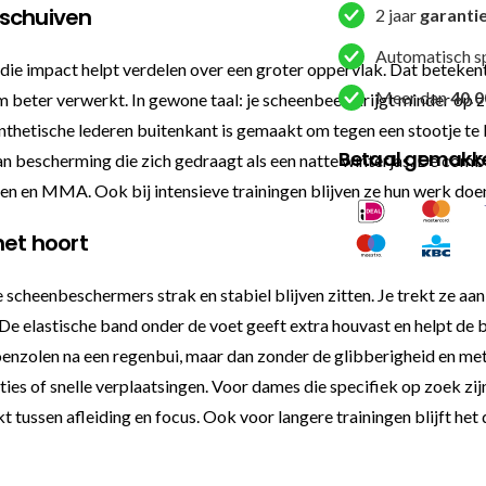
 schuiven
2 jaar
garanti
Automatisch s
ie impact helpt verdelen over een groter oppervlak. Dat betekent 
Meer dan
40.0
beter verwerkt. In gewone taal: je scheenbeen krijgt minder op zij
nthetische lederen buitenkant is gemaakt om tegen een stootje te ku
Betaal gemakkel
an bescherming die zich gedraagt als een natte winterjas. De com
 en MMA. Ook bij intensieve trainingen blijven ze hun werk doen 
het hoort
cheenbeschermers strak en stabiel blijven zitten. Je trekt ze aan, 
De elastische band onder de voet geeft extra houvast en helpt de b
oenzolen na een regenbui, maar dan zonder de glibberigheid en me
ties of snelle verplaatsingen. Voor dames die specifiek op zoek z
kt tussen afleiding en focus. Ook voor langere trainingen blijft het