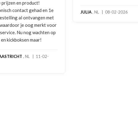
benaderi
e
hoog ser
JULIA
, NL | 08-02-2026
t
bokshan
or
gebruiks
op
melding 
foto's. 
gebeld d
handscho
geretour
stond ne
een goed
een extr
handscho
dagen st
rekening
MADO
, 