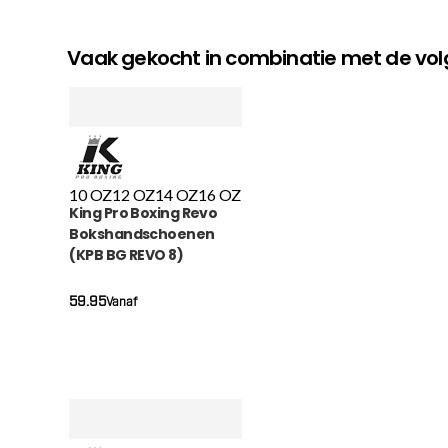
Vaak gekocht in combinatie met de v
10 OZ
12 OZ
14 OZ
16 OZ
King Pro Boxing Revo
Bokshandschoenen
(KPB BG REVO 8)
59.95
Vanaf