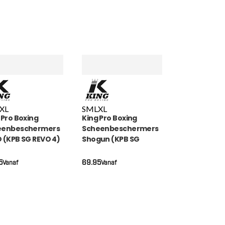
XL
S
M
L
XL
 Pro Boxing
King Pro Boxing
eenbeschermers
Scheenbeschermers
 (KPB SG REVO 4)
Shogun (KPB SG
SHOGUN 1)
5
69.95
Vanaf
Vanaf