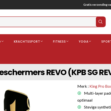
Gratis verzending va
Verz
zoek
G
KRACHTSSPORT
FITNESS
YOGA
SPOR
ndschoenen
Boksbeschermers
Boksbroe
Bandages
beschermers REVO (KPB SG RE
Gebitsbescherming
dschoenen
Merk :
King Pro Bo
o
Multi-layer pad
optimaal
deren
Stevige syntheti