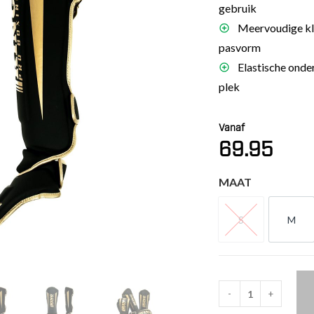
gebruik
es
Meervoudige klit
schoenen
pasvorm
gsartikelen
Elastische onde
plek
ingsmateriaal
Vanaf
pen
69.95
n trapkussens
sens en pads
MAAT
S
M
S
M
-
+
King