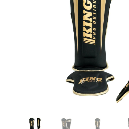
Karate
Voor dam
Zakhand
Taekwondo
Trainin
Brazilian Jiu jitsu
Bokszak
Bevestig
Krav Maga
bokszak
Bokspop
Stoot- e
Stootkus