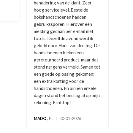
ng van de klant. Zeer
ontvangen
vicelevel. Bestelde
dschoenen hadden
NICO VERMUNICHT
, BE | 29-01
sporen. Hierover een
2026
gedaan per e-mail met
Dezelfde avond werd ik
oor Hans van den Ing. De
enen bleken een
neerd product, maar dat
rgens vermeld. Samen tot
e oplossing gekomen:
a korting voor de
enen. En binnen enkele
ond het bedrag al op mijn
. Echt top!
NL | 30-01-2026