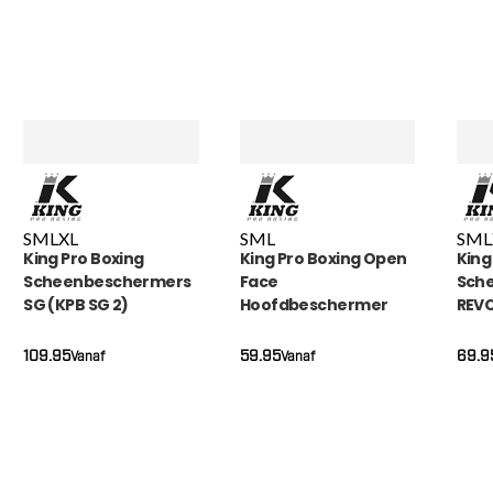
S
M
L
XL
S
M
L
S
M
L
King Pro Boxing
King Pro Boxing Open
King
Scheenbeschermers
Face
Sch
SG (KPB SG 2)
Hoofdbeschermer
REVO
(KPB HG AM REVO 2)
109.95
59.95
69.9
Vanaf
Vanaf