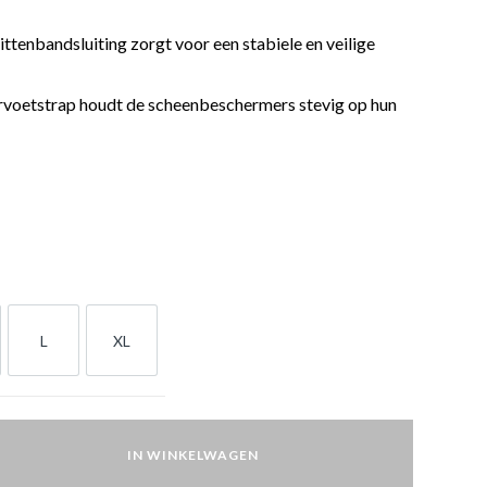
tenbandsluiting zorgt voor een stabiele en veilige
rvoetstrap houdt de scheenbeschermers stevig op hun
L
XL
L
XL
IN WINKELWAGEN