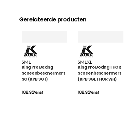
Gerelateerde producten
S
M
L
S
M
L
XL
King Pro Boxing
King Pro Boxing THOR
Scheenbeschermers
Scheenbeschermers
SG (KPB SG 1)
(KPB SGL THOR WH)
109.95
109.95
Vanaf
Vanaf