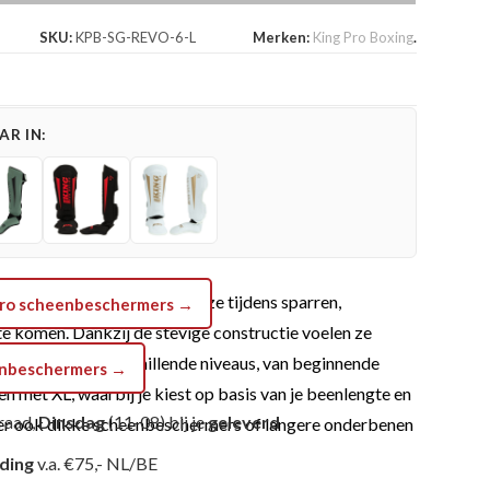
SKU:
KPB-SG-REVO-6-L
Merken:
King Pro Boxing
.
R IN:
ot overlaten. Je gebruikt ze tijdens sparren,
 Pro scheenbeschermers →
te komen. Dankzij de stevige constructie voelen ze
 geschikt voor verschillende niveaus, van beginnende
eenbeschermers →
n met XL, waarbij je kiest op basis van je beenlengte en
raad,
Dinsdag
(11-08) bij je
geleverd
als er ook dikke scheenbeschermers of langere onderbenen
nding
v.a. €75,- NL/BE