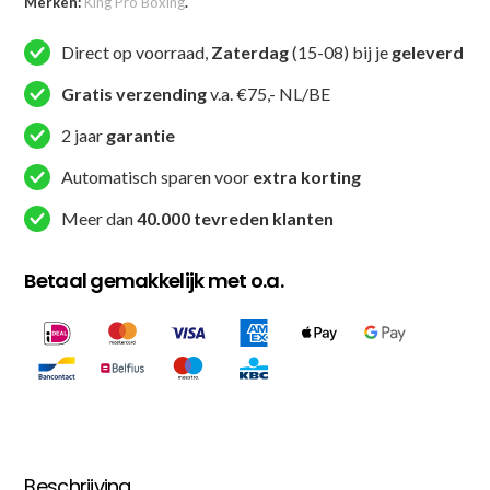
Merken:
King Pro Boxing
.
Boxing
Hoofdbeschermer
Direct op voorraad,
Zaterdag
(15-08) bij je
geleverd
(KPB
HG)
Gratis verzending
v.a. €75,- NL/BE
aantal
2 jaar
garantie
Automatisch sparen voor
extra korting
Meer dan
40.000 tevreden klanten
Betaal gemakkelijk met o.a.
Beschrijving