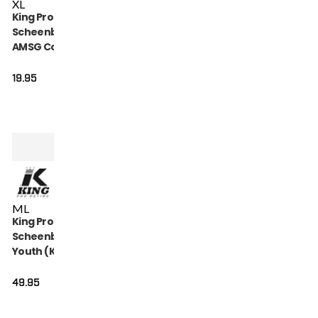
XL
King Pro Boxing
Scheenbeschermers
AMSG Cotton (KPB
AMSG PRO 2)
19.95
M
L
King Pro Boxing
Scheenbeschermers
Youth (KPB SG
HEXAGON 2)
49.95