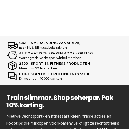
GRATIS VERZENDING VANAF € 75,-
naar NL & BE m.u.v. bokszakken
AUTOMATISCH SPAREN VOOR KORTING
Wordt gratis Vechtsportwinkel Member
2500+ SPORT EN FITNESS PRODUCTEN
Meer dan 30 Topmerken
HOGE KLANTBEOORDELINGEN (8.5/10)
En meer dan 40.000 klanten
Train slimmer. Shop scherper. Pak
10% korting.
Nieuwe vechtsport- en fitnessartikelen, frisse acties en
kooptips die miskopen voorkomen? Je krijgt ze rechtstreeks