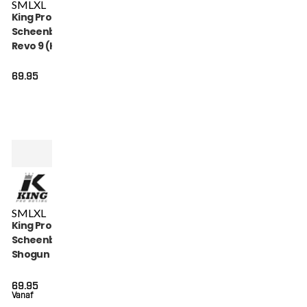
S
M
L
XL
King Pro Boxing
Scheenbeschermers
Revo 9 (KPB SG REVO
9)
69.95
S
M
L
XL
King Pro Boxing
Scheenbeschermers
Shogun (KPB SG
SHOGUN 3)
69.95
Vanaf