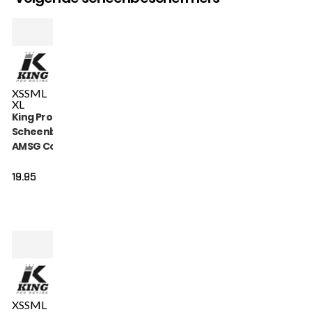
XS
S
M
L
XL
King Pro Boxing
Scheenbeschermers
AMSG Cotton (KPB
AMSG PRO 1)
19.95
XS
S
M
L