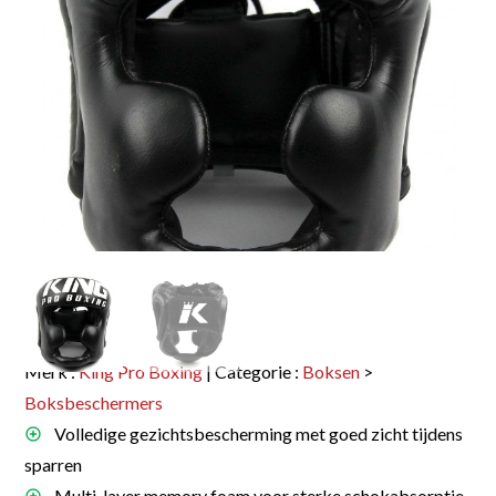
Merk :
King Pro Boxing
| Categorie :
Boksen
>
Boksbeschermers
Volledige gezichtsbescherming met goed zicht tijdens
sparren
Multi-layer memory foam voor sterke schokabsorptie