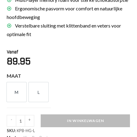
Ergonomische pasvorm voor comfort en natuurlijke
hoofdbeweging
Verstelbare sluiting met klittenband en veters voor
optimale fit
Vanaf
89.95
MAAT
M
L
M
L
-
+
IN WINKELWAGEN
King
SKU:
KPB-HG-L
Pro