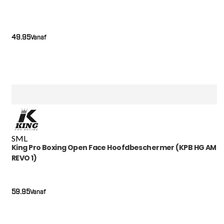
49.95
Vanaf
S
M
L
King Pro Boxing Open Face Hoofdbeschermer (KPB HG AM
REVO 1)
59.95
Vanaf