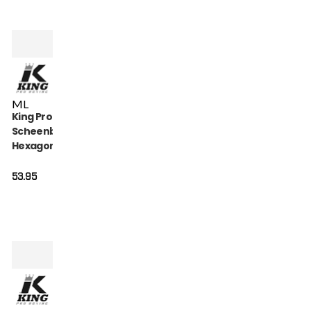
M
L
King Pro Boxing
Scheenbeschermers
Hexagon (KPB-SG-
HEXAGON-1)
53.95