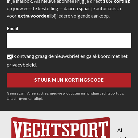
in je mailbox. Als nieuwe abonnee krijg je direct
10% korting
op jouw eerste bestelling — daarna spaar je automatisch
voor
extra voordeel
bij iedere volgende aankoop.
Email
Ik ontvang graag de nieuwsbrief en ga akkoord met het
privacybeleid
.
Geen spam. Alleen acties, nieuwe producten en handige vechtsporttips.
Uitschrijven kan altijd.
Al