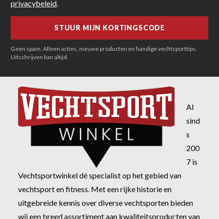
privacybeleid
.
Geen spam. Alleen acties, nieuwe producten en handige vechtsporttips.
Uitschrijven kan altijd.
Al
sind
s
200
7 is
Vechtsportwinkel dé specialist op het gebied van
vechtsport en fitness. Met een rijke historie en
uitgebreide kennis over diverse vechtsporten bieden
wij een breed assortiment aan kwaliteitsproducten van