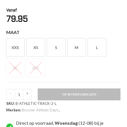
Vanaf
79.95
MAAT
XXS
XS
S
M
L
XXS
XS
S
M
L
XL
XXL
XL
XXL
-
+
IN WINKELWAGEN
Booster
SKU:
B-ATHLETIC-TRACK-2-L
Athletic
Merken:
Booster Athletic Dept.
.
Track
Suit
Direct op voorraad,
Woensdag
(12-08) bij je
Casual