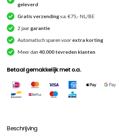
geleverd
Fit
(B
Gratis verzending
v.a. €75,- NL/BE
ATHLETIC
2 jaar
garantie
TRACK
2)
Automatisch sparen voor
extra korting
aantal
Meer dan
40.000 tevreden klanten
Betaal gemakkelijk met o.a.
Beschrijving