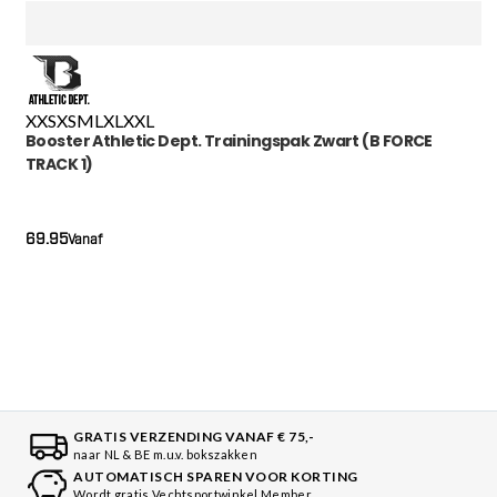
XXS
XS
M
L
XL
XXL
Booster Athletic Dept. Trainingspak Zwart (B FORCE
TRACK 1)
69.95
Vanaf
GRATIS VERZENDING VANAF € 75,-
naar NL & BE m.u.v. bokszakken
AUTOMATISCH SPAREN VOOR KORTING
Wordt gratis Vechtsportwinkel Member