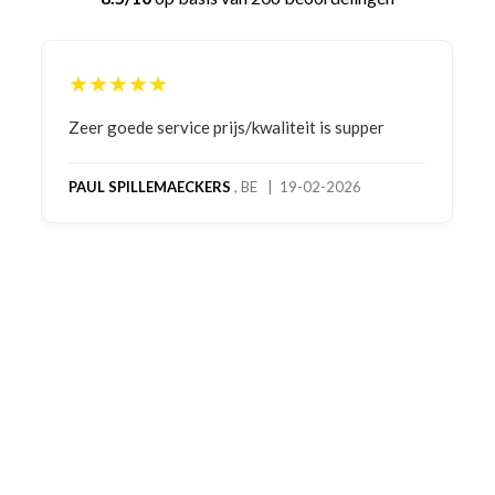
★★★★★
Bestelling gedaan vanwege goede prijzen en
product! Telefonisch contact gehad en 1e deel
bestelling al ontvangen met gifts, waardoor je
oog merkt voor echte service. Nu nog wachten
op deel 2 en kickboksen maar!
MC MAASTRICHT
, NL | 11-02-2026