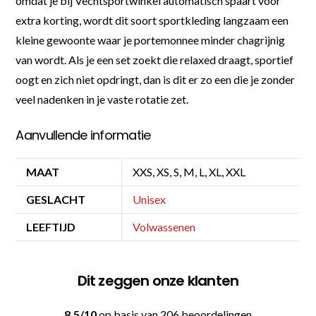
omdat je bij Vechtsportwinkel automatisch spaart voor
extra korting, wordt dit soort sportkleding langzaam een
kleine gewoonte waar je portemonnee minder chagrijnig
van wordt. Als je een set zoekt die relaxed draagt, sportief
oogt en zich niet opdringt, dan is dit er zo een die je zonder
veel nadenken in je vaste rotatie zet.
Aanvullende informatie
MAAT
XXS, XS, S, M, L, XL, XXL
GESLACHT
Unisex
LEEFTIJD
Volwassenen
Dit zeggen onze klanten
8.5/10
op basis van 206 beoordelingen