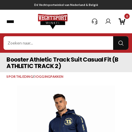
Ga
Gratis verzending vanaf € 75,-
naar
0
inhoud
VER
ZOE
Booster Athletic Track Suit Casual Fit (B
ATHLETIC TRACK 2)
SPORTKLEDING
/
JOGGINGPAKKEN