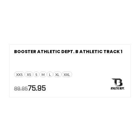
BOOSTER ATHLETIC DEPT. B ATHLETIC TRACK 1
XXS
XS
S
M
L
XL
XXL
AANBIEDING!
Oorspronkelijke
Huidige
75.95
89.95
prijs
prijs
was:
is:
€89.95.
€75.95.