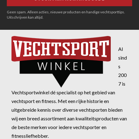
Geen spam. Alleen acties, nieuwe producten en handige vechtsporttips.
Uitschrijven kan altijd.
Al
sind
s
200
7 is
Vechtsportwinkel dé specialist op het gebied van
vechtsport en fitness. Met een rijke historie en
uitgebreide kennis over diverse vechtsporten bieden
wij een breed assortiment aan kwaliteitsproducten van
de beste merken voor iedere vechtsporter en
fitnessliefhebber.