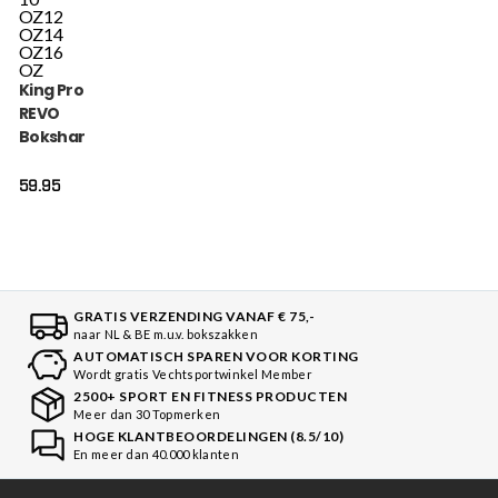
OZ
12
OZ
14
OZ
16
OZ
King Pro Boxing
REVO
Bokshandschoenen
(KPB BG REVO 9)
59.95
GRATIS VERZENDING VANAF € 75,-
naar NL & BE m.u.v. bokszakken
AUTOMATISCH SPAREN VOOR KORTING
Wordt gratis Vechtsportwinkel Member
2500+ SPORT EN FITNESS PRODUCTEN
Meer dan 30 Topmerken
HOGE KLANTBEOORDELINGEN (8.5/10)
En meer dan 40.000 klanten