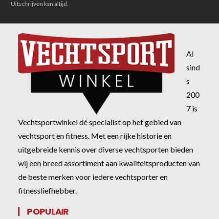
Uitschrijven kan altijd.
Al
sind
s
200
7 is
Vechtsportwinkel dé specialist op het gebied van
vechtsport en fitness. Met een rijke historie en
uitgebreide kennis over diverse vechtsporten bieden
wij een breed assortiment aan kwaliteitsproducten van
de beste merken voor iedere vechtsporter en
fitnessliefhebber.
POPULAIR