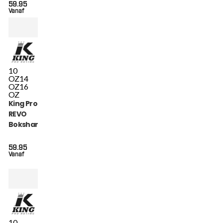
59.95
Vanaf
10
OZ
14
OZ
16
OZ
King Pro Boxing
REVO
Bokshandschoenen
(KPB BG REVO 6)
59.95
Vanaf
10