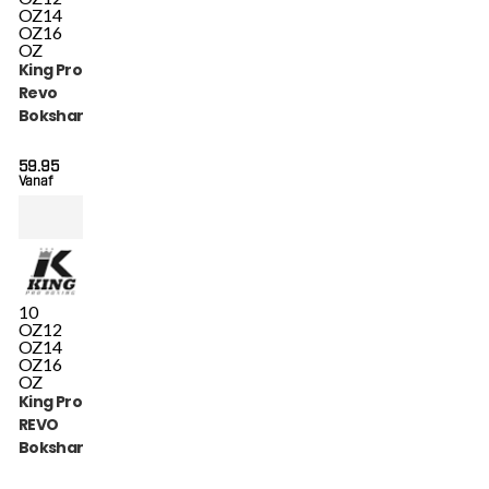
OZ
14
OZ
16
OZ
King Pro Boxing
Revo
Bokshandschoenen
(KPB BG REVO 8)
59.95
Vanaf
10
OZ
12
OZ
14
OZ
16
OZ
King Pro Boxing
REVO
Bokshandschoenen
(KPB BG REVO 4)