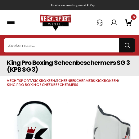
Ga
Gratis verzending vanaf € 75,-
naar
0
inhoud
VER
ZOE
King Pro Boxing Scheenbeschermers SG 3
(KPB SG 3)
VECHTSPORT
/
KICKBOKSEN
/
SCHEENBESCHERMERS KICKBOKSEN
/
KING PRO BOXING SCHEENBESCHERMERS