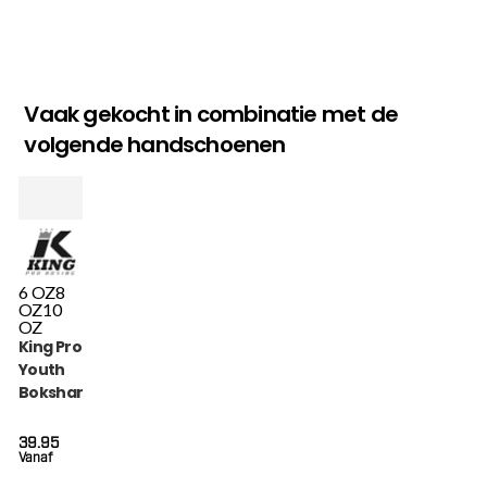
Vaak gekocht in combinatie met de
volgende handschoenen
6 OZ
8
OZ
10
OZ
King Pro Boxing
Youth
Bokshandschoenen
Hexagon (KPB BG
HEXAGON 2)
39.95
Vanaf