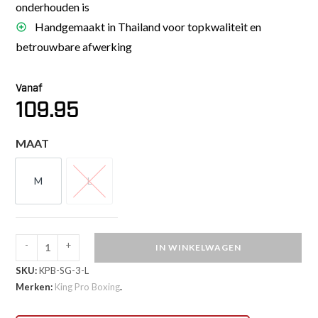
onderhouden is
Handgemaakt in Thailand voor topkwaliteit en
betrouwbare afwerking
Vanaf
109.95
MAAT
M
L
M
L
-
+
IN WINKELWAGEN
King
SKU:
KPB-SG-3-L
Pro
Merken:
King Pro Boxing
.
Boxing
Scheenbeschermers