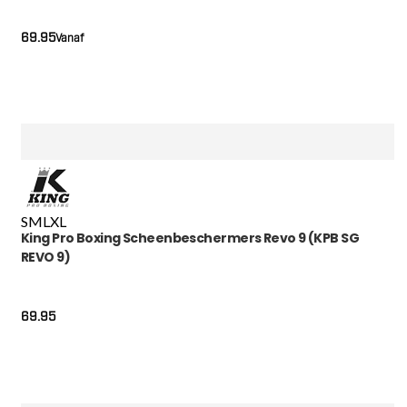
69.95
Vanaf
S
M
L
XL
King Pro Boxing Scheenbeschermers Revo 9 (KPB SG
REVO 9)
69.95