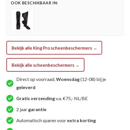
OOK BESCHIKBAAR IN:
(KPB
SGL
THOR
WH)
aantal
Bekijk alle King Pro scheenbeschermers →
Bekijk alle scheenbeschermers →
Direct op voorraad,
Woensdag
(12-08) bij je
geleverd
Gratis verzending
v.a. €75,- NL/BE
2 jaar
garantie
Automatisch sparen voor
extra korting