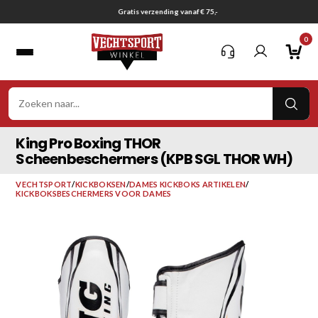
Ga
Gratis verzending vanaf € 75,-
naar
0
inhoud
VER
ZOE
King Pro Boxing THOR
Scheenbeschermers (KPB SGL THOR WH)
VECHTSPORT
/
KICKBOKSEN
/
DAMES KICKBOKS ARTIKELEN
/
KICKBOKSBESCHERMERS VOOR DAMES