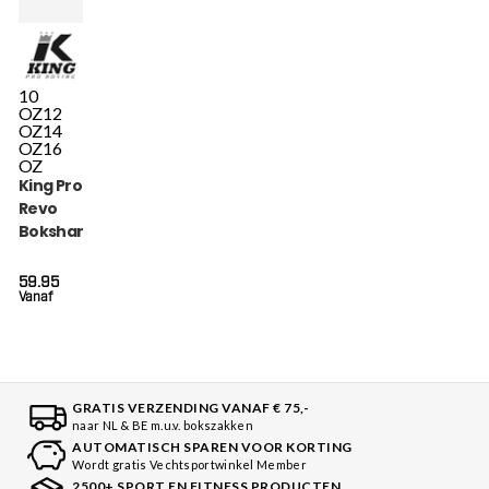
10
OZ
12
OZ
14
OZ
16
OZ
King Pro Boxing
Revo
Bokshandschoenen
(KPB BG REVO 8)
59.95
Vanaf
GRATIS VERZENDING VANAF € 75,-
naar NL & BE m.u.v. bokszakken
AUTOMATISCH SPAREN VOOR KORTING
Wordt gratis Vechtsportwinkel Member
2500+ SPORT EN FITNESS PRODUCTEN