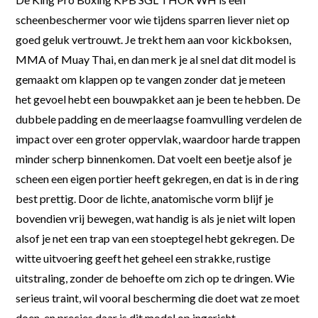
scheenbeschermer voor wie tijdens sparren liever niet op
goed geluk vertrouwt. Je trekt hem aan voor kickboksen,
MMA of Muay Thai, en dan merk je al snel dat dit model is
gemaakt om klappen op te vangen zonder dat je meteen
het gevoel hebt een bouwpakket aan je been te hebben. De
dubbele padding en de meerlaagse foamvulling verdelen de
impact over een groter oppervlak, waardoor harde trappen
minder scherp binnenkomen. Dat voelt een beetje alsof je
scheen een eigen portier heeft gekregen, en dat is in de ring
best prettig. Door de lichte, anatomische vorm blijf je
bovendien vrij bewegen, wat handig is als je niet wilt lopen
alsof je net een trap van een stoeptegel hebt gekregen. De
witte uitvoering geeft het geheel een strakke, rustige
uitstraling, zonder de behoefte om zich op te dringen. Wie
serieus traint, wil vooral bescherming die doet wat ze moet
doen, en precies daar is dit model op ingericht.