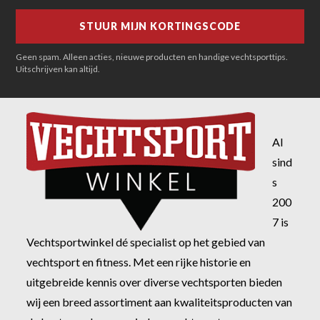
Geen spam. Alleen acties, nieuwe producten en handige vechtsporttips.
Uitschrijven kan altijd.
Al
sind
s
200
7 is
Vechtsportwinkel dé specialist op het gebied van
vechtsport en fitness. Met een rijke historie en
uitgebreide kennis over diverse vechtsporten bieden
wij een breed assortiment aan kwaliteitsproducten van