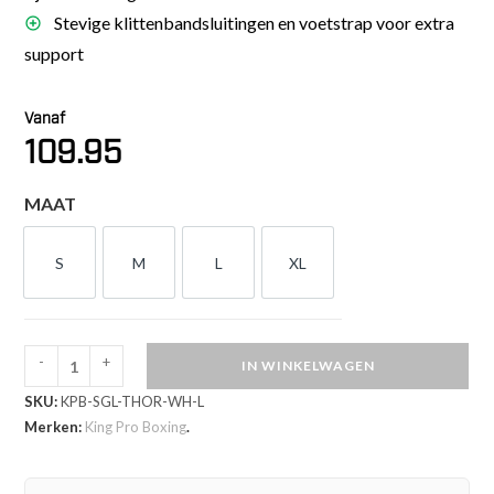
Stevige klittenbandsluitingen en voetstrap voor extra
support
Vanaf
109.95
MAAT
S
M
L
XL
S
M
L
XL
-
+
IN WINKELWAGEN
King
SKU:
KPB-SGL-THOR-WH-L
Pro
Merken:
King Pro Boxing
.
Boxing
THOR
Scheenbeschermers