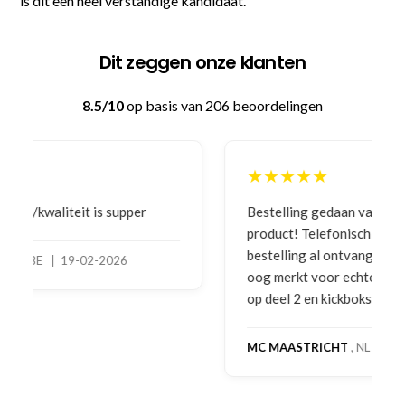
is dit een heel verstandige kandidaat.
Dit zeggen onze klanten
8.5/10
op basis van 206 beoordelingen
★★★★★
Bestelling gedaan vanwege goede prijzen en
product! Telefonisch contact gehad en 1e deel
bestelling al ontvangen met gifts, waardoor je
oog merkt voor echte service. Nu nog wachten
op deel 2 en kickboksen maar!
MC MAASTRICHT
, NL | 11-02-2026