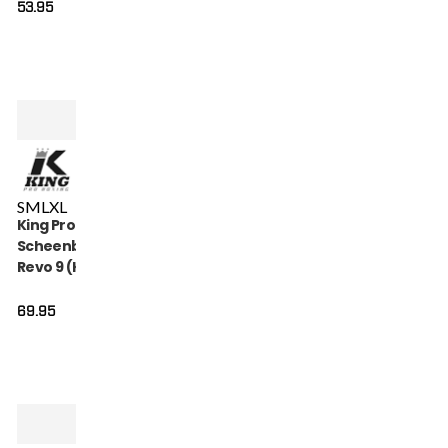
53.95
S
M
L
XL
King Pro Boxing
Scheenbeschermers
Revo 9 (KPB SG REVO
9)
69.95