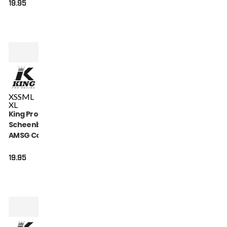
19.95
XS
S
M
L
XL
King Pro Boxing
Scheenbeschermers
AMSG Cotton (KPB
AMSG PRO 2)
19.95