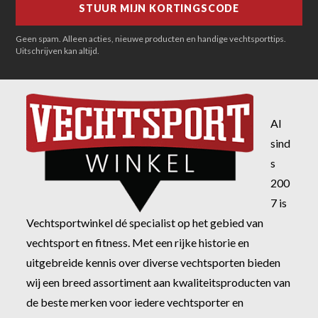
Geen spam. Alleen acties, nieuwe producten en handige vechtsporttips.
Uitschrijven kan altijd.
Al
sind
s
200
7 is
Vechtsportwinkel dé specialist op het gebied van
vechtsport en fitness. Met een rijke historie en
uitgebreide kennis over diverse vechtsporten bieden
wij een breed assortiment aan kwaliteitsproducten van
de beste merken voor iedere vechtsporter en