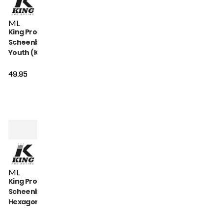
M
L
King Pro Boxing
Scheenbeschermers
Youth (KPB SG
HEXAGON 2)
49.95
M
L
King Pro Boxing
Scheenbeschermers
Hexagon (KPB-SG-
HEXAGON-1)