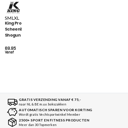
S
M
L
XL
King Pro Boxing
Scheenbeschermers
Shogun (KPB SG
SHOGUN 3)
69.95
Vanaf
GRATIS VERZENDING VANAF € 75,-
naar NL & BE m.u.v. bokszakken
AUTOMATISCH SPAREN VOOR KORTING
Wordt gratis Vechtsportwinkel Member
2500+ SPORT EN FITNESS PRODUCTEN
Meer dan 30 Topmerken