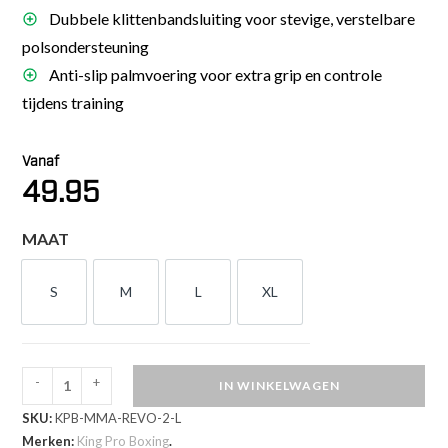
Dubbele klittenbandsluiting voor stevige, verstelbare
polsondersteuning
Anti-slip palmvoering voor extra grip en controle
tijdens training
Vanaf
49.95
MAAT
S
M
L
XL
S
M
L
XL
-
+
IN WINKELWAGEN
King
SKU:
KPB-MMA-REVO-2-L
Pro
Merken:
King Pro Boxing
.
Boxing