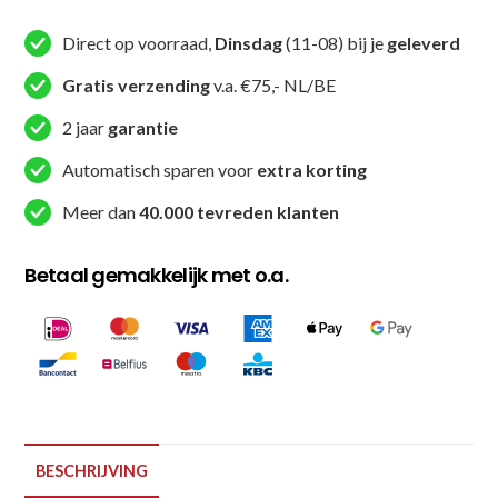
MMA
Direct op voorraad,
Dinsdag
(11-08) bij je
geleverd
Handschoenen
Revo
Gratis verzending
v.a. €75,- NL/BE
2
2 jaar
garantie
(KPB
MMA
Automatisch sparen voor
extra korting
REVO
Meer dan
40.000 tevreden klanten
2)
aantal
Betaal gemakkelijk met o.a.
BESCHRIJVING