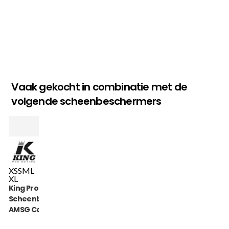
Vaak gekocht in combinatie met de
volgende scheenbeschermers
XS
S
M
L
XL
King Pro Boxing
Scheenbeschermers
AMSG Cotton (KPB
AMSG PRO 1)