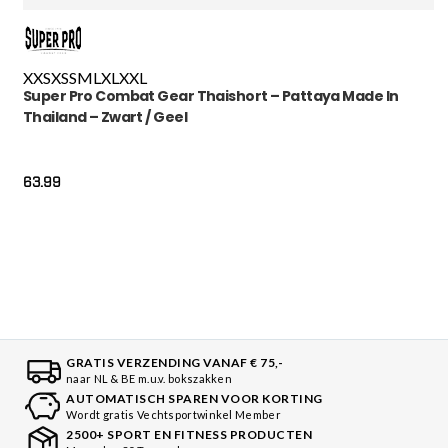
XXS
XS
S
M
L
XL
XXL
Super Pro Combat Gear Thaishort – Pattaya Made In
Thailand – Zwart / Geel
63.99
GRATIS VERZENDING VANAF € 75,-
naar NL & BE m.u.v. bokszakken
AUTOMATISCH SPAREN VOOR KORTING
Wordt gratis Vechtsportwinkel Member
2500+ SPORT EN FITNESS PRODUCTEN