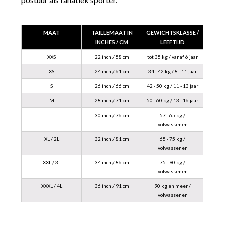
MAAT
TAILLEMAAT IN
GEWICHTSKLASSE /
INCHES / CM
LEEFTIJD
XXS
22 inch / 58 cm
tot 35 kg / vanaf 6 jaar
XS
24 inch / 61 cm
34 - 42 kg / 8 - 11 jaar
S
26 inch / 66 cm
42 - 50 kg / 11 - 13 jaar
M
28 inch / 71 cm
50 - 60 kg / 13 - 16 jaar
L
30 inch / 76 cm
57 - 65 kg /
volwassenen
XL / 2L
32 inch / 81 cm
65 - 75 kg /
volwassenen
XXL / 3L
34 inch / 86 cm
75 - 90 kg /
volwassenen
XXXL / 4L
36 inch / 91 cm
90 kg en meer /
volwassenen