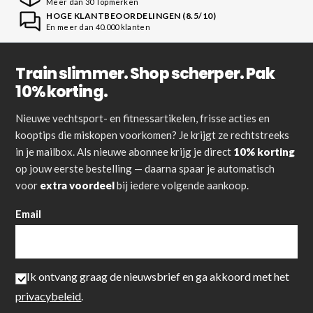
Meer dan 30 Topmerken
HOGE KLANTBEOORDELINGEN (8.5/10)
En meer dan 40.000 klanten
Train slimmer. Shop scherper. Pak
10% korting.
Nieuwe vechtsport- en fitnessartikelen, frisse acties en
kooptips die miskopen voorkomen? Je krijgt ze rechtstreeks
in je mailbox. Als nieuwe abonnee krijg je direct
10% korting
op jouw eerste bestelling — daarna spaar je automatisch
voor
extra voordeel
bij iedere volgende aankoop.
Email
Ik ontvang graag de nieuwsbrief en ga akkoord met het
privacybeleid
.