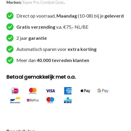
Merken:
Super Pro Combat Gear
.
Combat
Gear
Direct op voorraad,
Maandag
(10-08) bij je
geleverd
Kickboks
Short
Gratis verzending
v.a. €75,- NL/BE
-
2 jaar
garantie
Thai
Short
Automatisch sparen voor
extra korting
Stripes
Meer dan
40.000 tevreden klanten
-
Rood
Betaal gemakkelijk met o.a.
/
Zwart
/
Wit
aantal