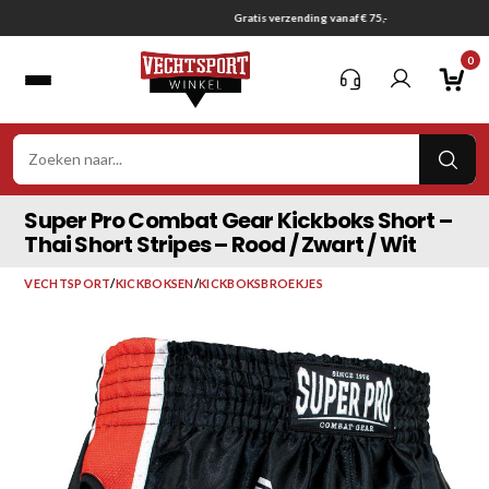
Ga
Gratis verzending vanaf € 75,-
naar
0
inhoud
VER
ZOE
Super Pro Combat Gear Kickboks Short –
Thai Short Stripes – Rood / Zwart / Wit
VECHTSPORT
/
KICKBOKSEN
/
KICKBOKSBROEKJES