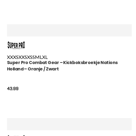
XXXS
XXS
XS
S
M
L
XL
Super Pro Combat Gear – Kickboksbroekje Nations
Holland – Oranje / Zwart
43.99