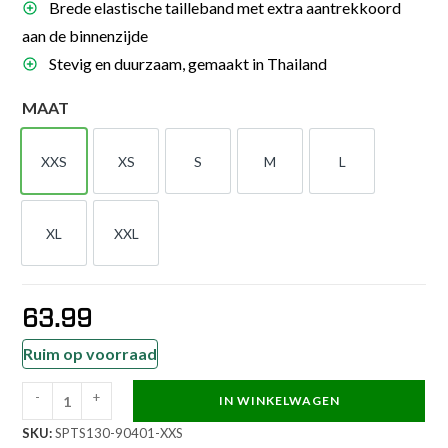
Brede elastische tailleband met extra aantrekkoord
aan de binnenzijde
Stevig en duurzaam, gemaakt in Thailand
MAAT
XXS
XS
S
M
L
XXS
XS
S
M
L
XL
XXL
XL
XXL
63.99
Ruim op voorraad
-
+
IN WINKELWAGEN
Super
SKU:
SPTS130-90401-XXS
Pro