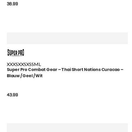
38.99
XXXS
XXS
XS
S
M
L
Super Pro Combat Gear – Thai Short Nations Curacao –
Blauw / Geel / Wit
43.99