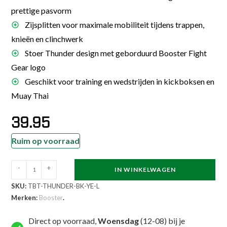
prettige pasvorm
Zijsplitten voor maximale mobiliteit tijdens trappen,
knieën en clinchwerk
Stoer Thunder design met geborduurd Booster Fight
Gear logo
Geschikt voor training en wedstrijden in kickboksen en
Muay Thai
39.95
Ruim op voorraad
Booster
-
+
IN WINKELWAGEN
Kickboksbroekje
SKU:
TBT-THUNDER-BK-YE-L
Thunder
Merken:
Booster
.
Black
Yellow
Direct op voorraad,
Woensdag
(12-08) bij je