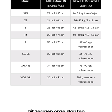
MAAT
TAILLEMAAT IN
GEWICHTSKLASSE /
INCHES / CM
LEEFTIJD
XXS
22 inch / 58 cm
tot 35 kg / vanaf 6 jaar
XS
24 inch / 61 cm
34 - 42 kg / 8 - 11 jaar
S
26 inch / 66 cm
42 - 50 kg / 11 - 13 jaar
M
28 inch / 71 cm
50 - 60 kg / 13 - 16 jaar
L
30 inch / 76 cm
57 - 65 kg /
volwassenen
XL / 2L
32 inch / 81 cm
65 - 75 kg /
volwassenen
XXL / 3L
34 inch / 86 cm
75 - 90 kg /
volwassenen
XXXL / 4L
36 inch / 91 cm
90 kg en meer /
volwassenen
Dit zeggen onze klanten