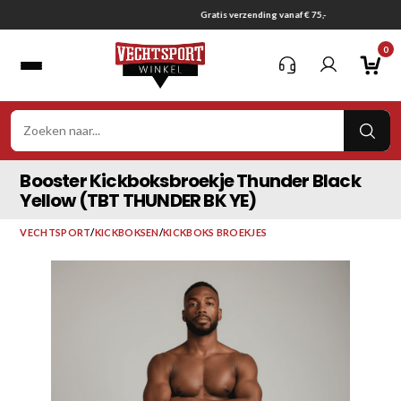
Ga
Gratis verzending vanaf € 75,-
naar
0
inhoud
VER
ZOE
Booster Kickboksbroekje Thunder Black
Yellow (TBT THUNDER BK YE)
VECHTSPORT
/
KICKBOKSEN
/
KICKBOKS BROEKJES