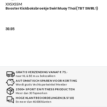
XXS
XS
S
M
Booster Kickboksbroekje Swirl Muay Thai (TBT SWIRL 1)
39.95
GRATIS VERZENDING VANAF € 75,-
naar NL & BE m.u.v. bokszakken
AUTOMATISCH SPAREN VOOR KORTING
Wordt gratis Vechtsportwinkel Member
2500+ SPORT EN FITNESS PRODUCTEN
Meer dan 30 Topmerken
HOGE KLANTBEOORDELINGEN (8.5/10)
En meer dan 40.000 klanten