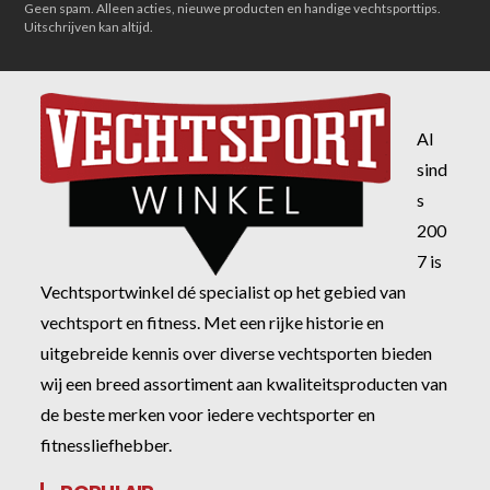
Geen spam. Alleen acties, nieuwe producten en handige vechtsporttips.
Uitschrijven kan altijd.
Al
sind
s
200
7 is
Vechtsportwinkel dé specialist op het gebied van
vechtsport en fitness. Met een rijke historie en
uitgebreide kennis over diverse vechtsporten bieden
wij een breed assortiment aan kwaliteitsproducten van
de beste merken voor iedere vechtsporter en
fitnessliefhebber.