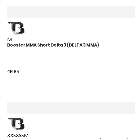
M
Booster MMA Short Delta 3 (DELTA 3 MMA)
49.95
XXS
XS
S
M