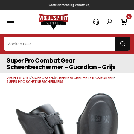
Ga
Gratis verzending vanaf € 75,-
naar
0
inhoud
VER
ZOE
Super Pro Combat Gear
Scheenbeschermer – Guardian – Grijs
VECHTSPORT
/
KICKBOKSEN
/
SCHEENBESCHERMERS KICKBOKSEN
/
SUPER PRO SCHEENBESCHERMERS