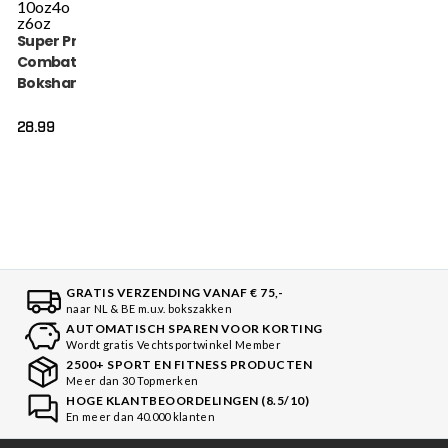
10oz
4o
z
6oz
Super Pro
Combat Gear
Bokshandschoen
- Talent - Blauw
28.99
GRATIS VERZENDING VANAF € 75,-
naar NL & BE m.u.v. bokszakken
AUTOMATISCH SPAREN VOOR KORTING
Wordt gratis Vechtsportwinkel Member
2500+ SPORT EN FITNESS PRODUCTEN
Meer dan 30 Topmerken
HOGE KLANTBEOORDELINGEN (8.5/10)
En meer dan 40.000 klanten