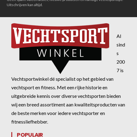
Uitschrijven kan altijd.
Al
sind
s
200
7 is
Vechtsportwinkel dé specialist op het gebied van
vechtsport en fitness. Met een rijke historie en
uitgebreide kennis over diverse vechtsporten bieden
wij een breed assortiment aan kwaliteitsproducten van
de beste merken voor iedere vechtsporter en
fitnessliefhebber.
POPULAIR