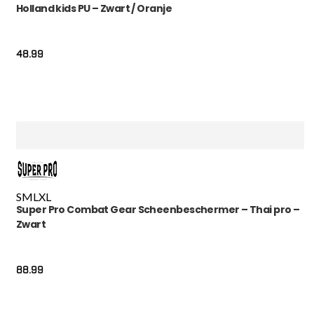
Holland kids PU – Zwart / Oranje
48.99
S
M
L
XL
Super Pro Combat Gear Scheenbeschermer – Thai pro –
Zwart
88.99