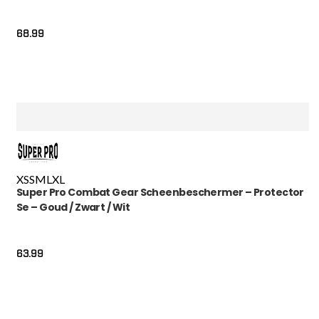
68.99
XS
S
M
L
XL
Super Pro Combat Gear Scheenbeschermer – Protector
Se – Goud / Zwart / Wit
63.99