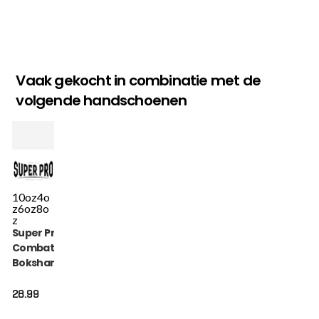
Vaak gekocht in combinatie met de
volgende handschoenen
10oz
4o
z
6oz
8o
z
Super Pro
Combat Gear
Bokshandschoen
- Talent - Rood
28.99