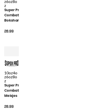
z
6oz
8o
z
Super Pro
Combat Gear
Bokshandschoen
- Talent - Zwart /
Wit
28.99
10oz
4o
z
6oz
8o
z
Super Pro
Combat Gear
Meisjes
Bokshandschoen
- Talent - Roze /
28.99