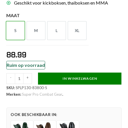
Geschikt voor kickboksen, thaiboksen en MMA
MAAT
S
M
L
XL
S
M
L
XL
88.99
Ruim op voorraad
-
+
IN WINKELWAGEN
Super
SKU:
SPLP130-83800-S
Pro
Merken:
Super Pro Combat Gear
.
Combat
Gear
Scheenbeschermer
OOK BESCHIKBAAR IN:
-
Guardian