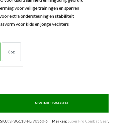
rming voor veilige trainingen en sparren
 voor extra ondersteuning en stabiliteit
svorm voor kids en jonge vechters
8oz
8oz
IN WINKELWAGEN
SKU:
SPBG118-NL-90360-6
Merken:
Super Pro Combat Gear
.