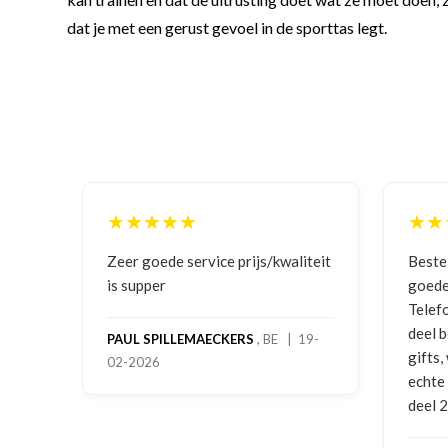
dat je met een gerust gevoel in de sporttas legt.
★★★★★
★★★★
Zeer goede service prijs/kwaliteit
Bestelling
is supper
goede prij
Telefonisc
deel beste
PAUL SPILLEMAECKERS
, BE | 19-
gifts, waa
02-2026
echte serv
deel 2 en 