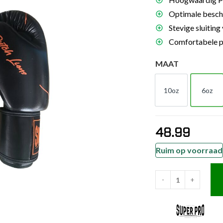
es
Optimale besche
schoenen
Stevige sluiting
Comfortabele pa
gsartikelen
MAAT
ingsmateriaal
10oz
6oz
10oz
6oz
pen
n trapkussens
sens en pads
48.99
Ruim op voorraad
-
+
Super
Pro
Combat
Gear