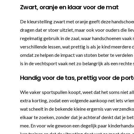
Zwart, oranje en klaar voor de mat
De kleurstelling zwart met oranje geeft deze handschoene
dragen dat er stoer uitziet, maar ook voor ouders die l
regelmatig gebruik in de zaal, waar handschoenen vaak m
verschillende lessen, wat prettig is als je kind meerdere
omdat ze helpen de impact van stoten beter te verdelen
is in de vechtsport vaak net zo belangrijk als een rechte 
Handig voor de tas, prettig voor de p
Wie vaker sportspullen koopt, weet dat het soms niet al
extra korting, zodat een volgende aankoop net iets vrien
wat scheelt in de bekende kleine ergernis van verzendko
elkaar te zoeken, zonder dat je achteraf denkt dat je b
mee. En voor wie gewoon een degelijk paar kinderhandscho
kan trainen en dat de uitrusting doet wat ze moet doen