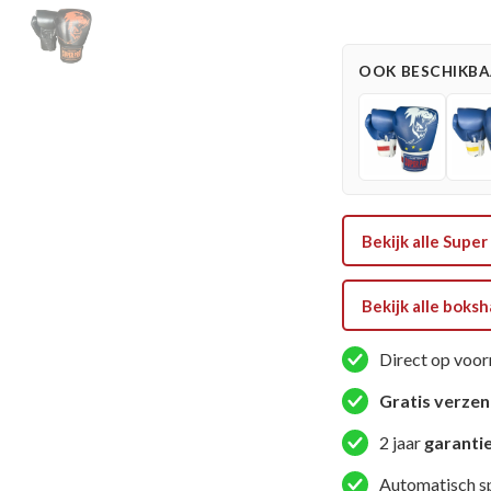
Bokshandschoen
-
OOK BESCHIKBAA
Nations
Holland
kids
-
Zwart
/
Bekijk alle Sup
Oranje
aantal
Bekijk alle bok
Direct op voor
Gratis verze
2 jaar
garanti
Automatisch s