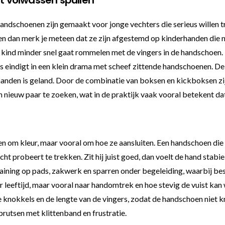
schoenen zijn gemaakt voor jonge vechters die serieus willen tra
en dan merk je meteen dat ze zijn afgestemd op kinderhanden die 
je kind minder snel gaat rommelen met de vingers in de handschoen. D
les eindigt in een klein drama met scheef zittende handschoenen. D
 de handen is geland. Door de combinatie van boksen en kickboksen z
n nieuw paar te zoeken, wat in de praktijk vaak vooral betekent dat
n om kleur, maar vooral om hoe ze aansluiten. Een handschoen die t
echt probeert te trekken. Zit hij juist goed, dan voelt de hand stab
ining op pads, zakwerk en sparren onder begeleiding, waarbij besc
naar leeftijd, maar vooral naar handomtrek en hoe stevig de vuist ka
de knokkels en de lengte van de vingers, zodat de handschoen nie
prutsen met klittenband en frustratie.