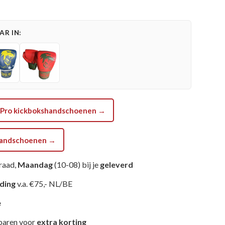
R IN:
er Pro kickbokshandschoenen →
shandschoenen →
raad,
Maandag
(10-08) bij je
geleverd
nding
v.a. €75,- NL/BE
e
paren voor
extra korting