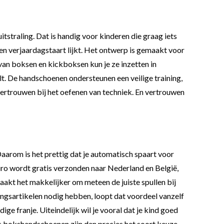
tstraling. Dat is handig voor kinderen die graag iets
ten verjaardagstaart lijkt. Het ontwerp is gemaakt voor
van boksen en kickboksen kun je ze inzetten in
elt. De handschoenen ondersteunen een veilige training,
vertrouwen bij het oefenen van techniek. En vertrouwen
aarom is het prettig dat je automatisch spaart voor
 euro wordt gratis verzonden naar Nederland en België,
aakt het makkelijker om meteen de juiste spullen bij
ingsartikelen nodig hebben, loopt dat voordeel vanzelf
e franje. Uiteindelijk wil je vooral dat je kind goed
s bokshandschoenen zijn dan precies het soort keuze