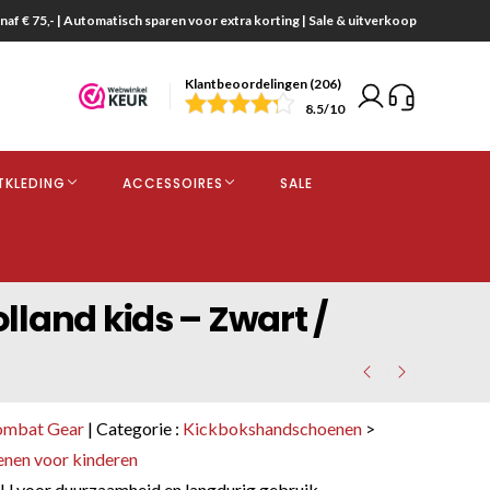
naf € 75,- | Automatisch sparen voor extra korting | Sale & uitverkoop
Klantbeoordelingen (206)
end
8.5
/10
opdracht
TKLEDING
ACCESSOIRES
SALE
kjes
land kids – Zwart /
ombat Gear
| Categorie :
Kickbokshandschoenen
>
nen voor kinderen
 voor duurzaamheid en langdurig gebruik