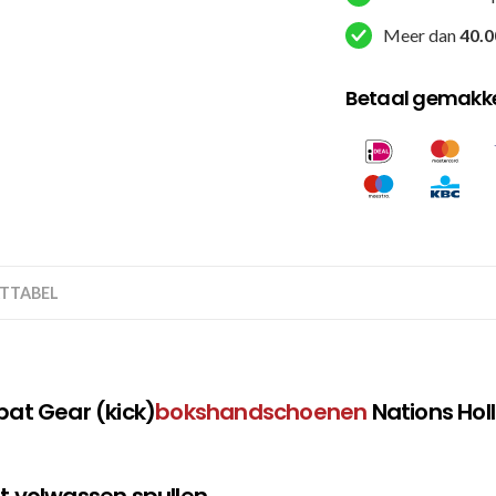
Meer dan
40.0
Betaal gemakkel
TTABEL
at Gear (kick)
bokshandschoenen
Nations Holl
et volwassen spullen