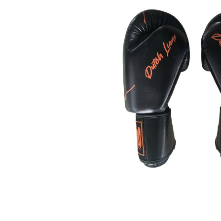
Karate
Voor dam
Zakhand
Taekwondo
Trainin
Brazilian Jiu jitsu
Bokszak
Bevestig
Krav Maga
bokszak
Bokspop
Stoot- e
Stootkus