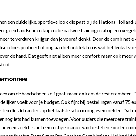
n een duidelijke, sportieve look die past bij de Nations Holland-ui
iever geen handschoen kopen die na twee trainingen al op een verge
eer te verduren krijgen dan je vooraf denkt. Door de combinatie 
 disciplines probeert of nog aan het ontdekken is wat het leukst vo
 over de hand. Dat geeft niet alleen meer comfort, maar ook meer 
stoot.
ortemonnee
leen om de handschoen zelf gaat, maar ook om de rest eromheen. D
delijker voelt voor je budget. Ook fijn: bij bestellingen vanaf 75
sten die zich anders op het laatste scherm nog even melden. Dat m
eter nog iets had kunnen toevoegen. Voor ouders die meerdere train
enen zoekt, is het een rustige manier van bestellen zonder onnodig
, zonder theater. Deze Super Pro Combat Gear Nations Holland kid