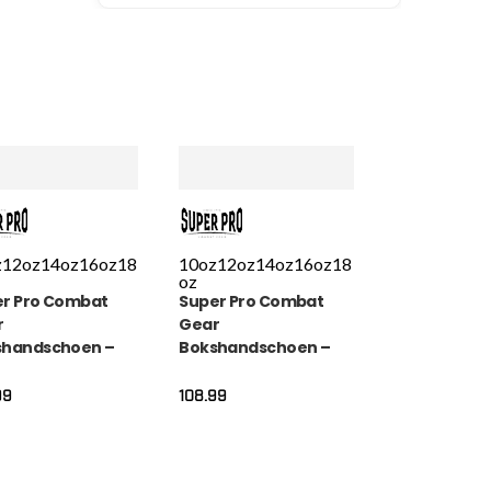
z
12oz
14oz
16oz
18
10oz
12oz
14oz
16oz
18
oz
r Pro Combat
Super Pro Combat
r
Gear
shandschoen –
Bokshandschoen –
k Out – Zwart /
Bruiser – Rood / Zwart
/ Wit
99
108.99