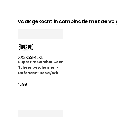
Vaak gekocht in combinatie met de v
XXS
XS
S
M
L
XL
Super Pro Combat Gear
Scheenbeschermer -
Defender - Rood / Wit
15.99