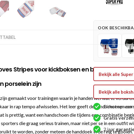
Combat
Gear
Bokshandschoen
-
OOK BESCHIKBAA
Leather
TTABEL
Thai
Gloves
Stripes
-
oves Stripes voor kickboksen en boksen
Rood
Bekijk alle Sup
/
 porselein zijn
Blauw
/
Bekijk alle bok
ijn gemaakt voor trainingen waarin je handen wel wat te verduren 
Wit
aantal
aar in rap tempo afwisselen. Het leer geeft de handschoenen een s
Direct op voor
 Dat is prettig, want een handschoen die tijdens een combinatie beg
Gratis verze
orters die graag serieus trainen, maar niet per se in een outfit w
2 jaar
garanti
ruikt te worden, zonder meteen de handdoek in de ring te gooien.