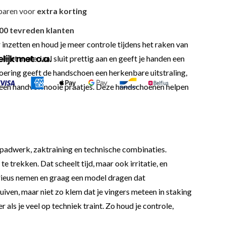
paren voor
extra korting
00 tevreden klanten
er inzetten en houd je meer controle tijdens het raken van
ijk met o.a.
Het materiaal sluit prettig aan en geeft je handen een
tvoering geeft de handschoen een herkenbare uitstraling,
n een handvol mooie praatjes. Deze handschoenen helpen
 padwerk, zaktraining en technische combinaties.
 trekken. Dat scheelt tijd, maar ook irritatie, en
serieus nemen en graag een model dragen dat
uiven, maar niet zo klem dat je vingers meteen in staking
als je veel op techniek traint. Zo houd je controle,