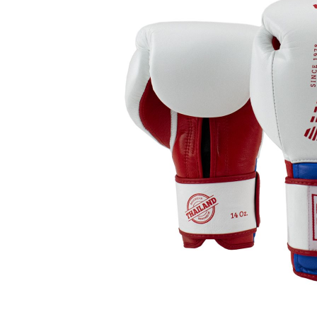
Karate
Voor dam
Zakhand
Taekwondo
Trainin
Brazilian Jiu jitsu
Bokszak
Bevestig
Krav Maga
bokszak
Bokspop
Stoot- e
Stootkus