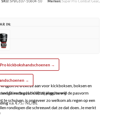
SKU:
SPBG107-10604-10
Merken:
Super Pro Combat Gear
.
R IN:
er Pro kickbokshandschoenen →
shandschoenen →
krijgen. Je trekt ze aan voor kickboksen, boksen en
tevige, vertrouwde uitstraling, terwijl de pasvorm
raad,
Dinsdag
(11-08) bij je
geleverd
int te schuiven, is ongeveer zo welkom als regen op een
nding
v.a. €75,- NL/BE
illen rondlopen die schreeuwt dat ze dat doen. Je merkt
e