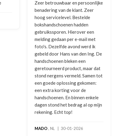
soonlijke
Goede communicatie, artikel goed
C
 Zeer
ontvangen
e
lde
v
en
NICO VERMUNICHT
, BE | 29-01-
r een
2026
B
il met
2
erd ik
n Ing. De
n
maar dat
Samen tot
komen:
e
 enkele
l op mijn