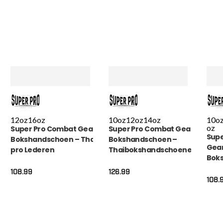
12oz
16oz
10oz
12oz
14oz
10o
oz
Super Pro Combat Gear
Super Pro Combat Gear
Supe
Bokshandschoen – Thai
Bokshandschoen –
Gea
pro Lederen
Thaibokshandschoenen
Bok
(thai)bokshandschoenen
Leder Pattaya – Rood /
Knoc
– Zwart
Zwart
108.99
126.99
Wit
108.