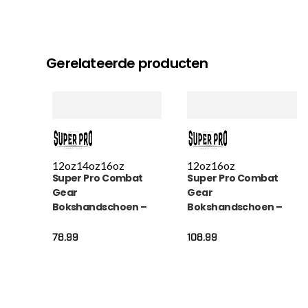
Gerelateerde producten
12oz
14oz
16oz
12oz
16oz
Super Pro Combat
Super Pro Combat
Gear
Gear
Bokshandschoen –
Bokshandschoen –
Nations Cabo Verde –
Thai pro Lederen
Blauw / Rood / Wit
(thai) – Zwart / Wit
78.99
108.99