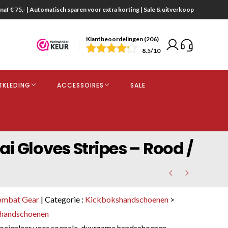
naf € 75,- | Automatisch sparen voor extra korting | Sale & uitverkoop
Klantbeoordelingen (206)
end
8.5
/10
opdracht
TKLEDING
ACCESSOIRES
SALE
kjes
 Gloves Stripes – Rood /
ombat Gear
| Categorie :
Kickbokshandschoenen
>
shandschoenen
eienleer voor soepele, duurzame handschoenen