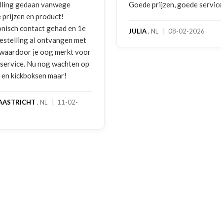
ede prijzen, goede service
Zeer betrouwbaar en per
benadering van de klant.
hoog servicelevel. Beste
LIA
, NL | 08-02-2026
bokshandschoenen hadd
gebruikssporen. Hierove
melding gedaan per e-ma
foto's. Dezelfde avond w
gebeld door Hans van de
handschoenen bleken ee
geretourneerd product, 
stond nergens vermeld. 
een goede oplossing ge
een extra korting voor d
handschoenen. En binnen
dagen stond het bedrag a
rekening. Echt top!
MADO
, NL | 30-01-2026