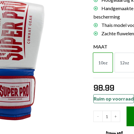
es
Handgemaakte 4
schoenen
bescherming
Thais model voo
gsartikelen
Zachte fluwelen
ingsmateriaal
MAAT
pen
10oz
12oz
10oz
12o
n trapkussens
sens en pads
98.99
Ruim op voorraad
-
+
Super
Pro