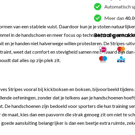
Automatisch s
Meer dan
40.0
 vormen van een stabiele vuist. Daardoor kun je je stoten natuurlijk
Betaal gemakkel
mel in de handschoen en meer focus op techniek, timing en kracht. 
aait en je handen niet halverwege willen protesteren. De Stripes-ui
traint, weet dat comfort en stevigheid samen meer waard zijn da
oudt dat alles op zijn plek zit.
es Stripes vooral bij kickboksen en boksen, bijvoorbeeld tijdens
ende oefeningen, zonder dat je telkens aan je handschoenen hoeft te
ment. De handschoenen zijn bedoeld voor sporters die hun training 
r de maat, kies dan een pasvorm die strak genoeg zit om niet te sch
ede aansluiting belangrijker is dan een beetje extra ruimte, zeker 