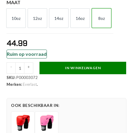
MAAT
10oz
12oz
14oz
16oz
8oz
10oz
12oz
14oz
16oz
8oz
44.99
Ruim op voorraad
-
+
IN WINKELWAGEN
Everlast
SKU:
P00003072
Bokshandschoen
Merken:
Everlast
.
-
Prostyle
2
OOK BESCHIKBAAR IN:
-
Zwart
aantal