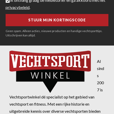
Ik ontvang graag de nieuwsbrief en ga akkoord met het
privacybeleid
.
Geen spam. Alleen acties, nieuwe producten en handige vechtsporttips.
Uitschrijven kan altijd.
Al
sind
s
200
7 is
Vechtsportwinkel dé specialist op het gebied van
vechtsport en fitness. Met een rijke historie en
uitgebreide kennis over diverse vechtsporten bieden