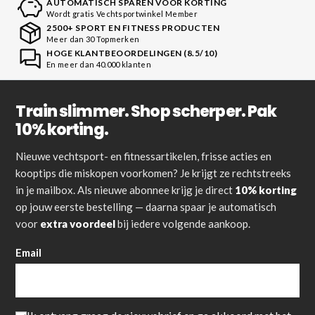
AUTOMATISCH SPAREN VOOR KORTING
Wordt gratis Vechtsportwinkel Member
2500+ SPORT EN FITNESS PRODUCTEN
Meer dan 30 Topmerken
HOGE KLANTBEOORDELINGEN (8.5/10)
En meer dan 40.000 klanten
Train slimmer. Shop scherper. Pak
10% korting.
Nieuwe vechtsport- en fitnessartikelen, frisse acties en
kooptips die miskopen voorkomen? Je krijgt ze rechtstreeks
in je mailbox. Als nieuwe abonnee krijg je direct
10% korting
op jouw eerste bestelling — daarna spaar je automatisch
voor
extra voordeel
bij iedere volgende aankoop.
Email