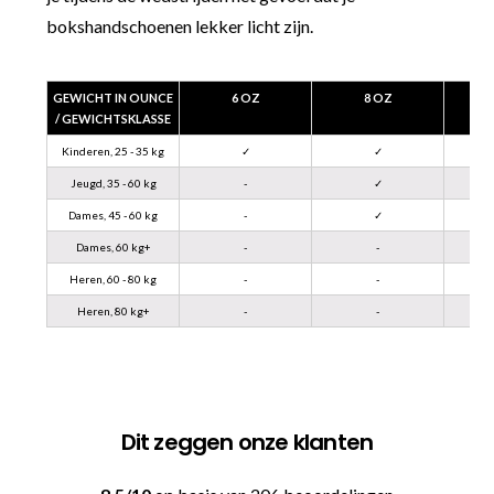
bokshandschoenen lekker licht zijn.
GEWICHT IN OUNCE
6 OZ
8 OZ
/ GEWICHTSKLASSE
Kinderen, 25 - 35 kg
✓
✓
Jeugd, 35 - 60 kg
-
✓
Dames, 45 - 60 kg
-
✓
Dames, 60 kg+
-
-
Heren, 60 - 80 kg
-
-
Heren, 80 kg+
-
-
Dit zeggen onze klanten