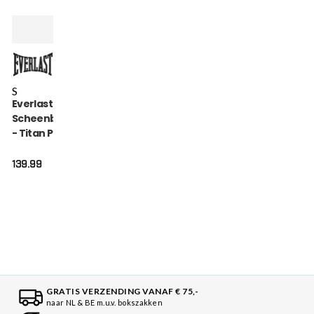
S
Everlast
Scheenbeschermer
- Titan Pro Instep -
Zwart
139.99
GRATIS VERZENDING VANAF € 75,-
naar NL & BE m.u.v. bokszakken