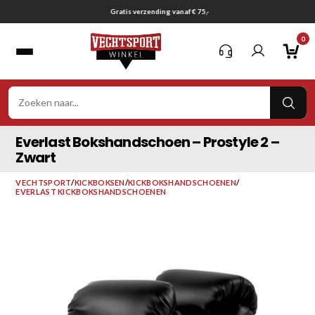
Ga
Gratis verzending vanaf € 75,-
naar
0
inhoud
VER
ZOE
Everlast Bokshandschoen – Prostyle 2 –
Zwart
VECHTSPORT
/
KICKBOKSEN
/
KICKBOKSHANDSCHOENEN
/
EVERLAST KICKBOKSHANDSCHOENEN