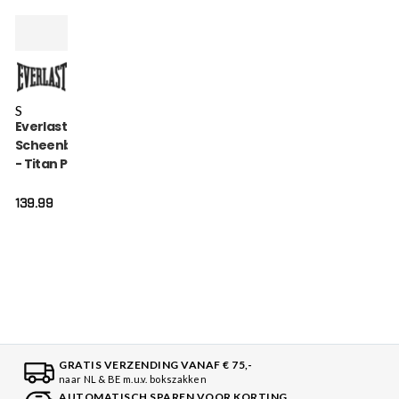
S
Everlast
Scheenbeschermer
- Titan Pro Instep -
Zwart
139.99
GRATIS VERZENDING VANAF € 75,-
naar NL & BE m.u.v. bokszakken
AUTOMATISCH SPAREN VOOR KORTING