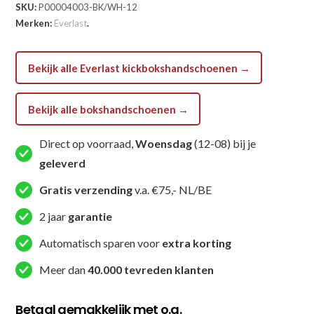
SKU:
P00004003-BK/WH-12
Bokshandschoen
Merken:
Everlast
.
-
Powerlock
Pro
Bekijk alle Everlast kickbokshandschoenen →
OG
Lace
Bekijk alle bokshandschoenen →
Up
-
Direct op voorraad,
Woensdag
(12-08) bij je
Zwart
geleverd
aantal
Gratis verzending
v.a. €75,- NL/BE
2 jaar
garantie
Automatisch sparen voor
extra korting
Meer dan
40.000 tevreden klanten
Betaal gemakkelijk met o.a.