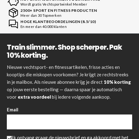
Wordt gratis Vechtsportwinkel Member
2500+ SPORT EN FITNESS PRODUCTEN
Meer dan 30 Topmerken
HOGE KLANTBEOORDELINGEN (8.5/10)
En meer dan 40.000 klanten
Train slimmer. Shop scherper. Pak
10% korting.
Nieuwe vechtsport- en fitnessartikelen, frisse acties en
kooptips die miskopen voorkomen? Je krijgt ze rechtstreeks
in je mailbox. Als nieuwe abonnee krijg je direct
10% korting
op jouw eerste bestelling — daarna spaar je automatisch
voor
extra voordeel
bij iedere volgende aankoop.
Email
Ik ontvang graag de nieuwsbrief en ga akkoord met het