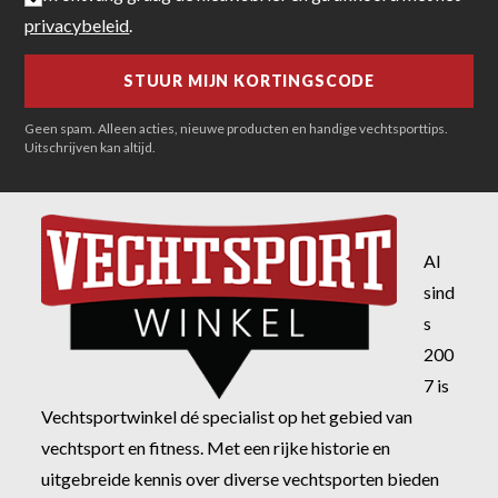
privacybeleid
.
Geen spam. Alleen acties, nieuwe producten en handige vechtsporttips.
Uitschrijven kan altijd.
Al
sind
s
200
7 is
Vechtsportwinkel dé specialist op het gebied van
vechtsport en fitness. Met een rijke historie en
uitgebreide kennis over diverse vechtsporten bieden