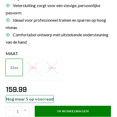
Vetersluiting zorgt voor een stevige, persoonlijke
pasvorm
Ideaal voor professioneel trainen en sparren op hoog
niveau
Comfortabel ontwerp met uitstekende ondersteuning
van de hand
MAAT
12oz
14oz
16oz
12oz
14oz
16oz
159.99
Nog maar 5 op voorraad
-
+
IN WINKELWAGEN
Everlast