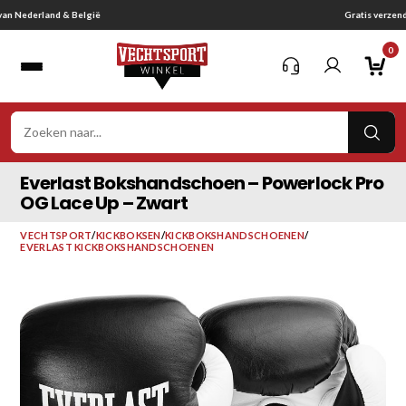
Ga
Gratis verzending vanaf € 75,-
naar
0
inhoud
VER
ZOE
Everlast Bokshandschoen – Powerlock Pro
OG Lace Up – Zwart
VECHTSPORT
/
KICKBOKSEN
/
KICKBOKSHANDSCHOENEN
/
EVERLAST KICKBOKSHANDSCHOENEN