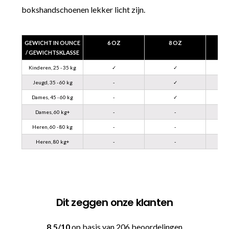
bokshandschoenen lekker licht zijn.
GEWICHT IN OUNCE
6 OZ
8 OZ
/ GEWICHTSKLASSE
Kinderen, 25 - 35 kg
✓
✓
Jeugd, 35 - 60 kg
-
✓
Dames, 45 - 60 kg
-
✓
Dames, 60 kg+
-
-
Heren, 60 - 80 kg
-
-
Heren, 80 kg+
-
-
Dit zeggen onze klanten
8.5/10
op basis van 206 beoordelingen