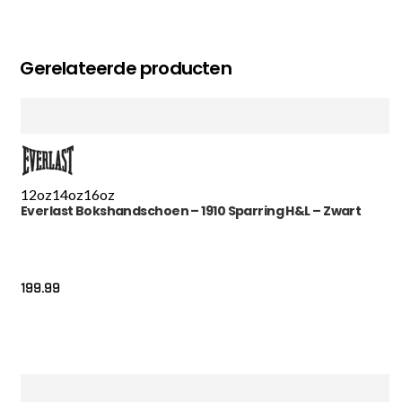
Gerelateerde producten
12oz
14oz
16oz
Everlast Bokshandschoen – 1910 Sparring H&L – Zwart
199.99