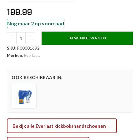
199.99
Nog maar 2 op voorraad
-
+
IN WINKELWAGEN
Everlast
SKU:
P00001692
Bokshandschoen
Merken:
Everlast
.
-
1910
Sparring
OOK BESCHIKBAAR IN:
Laced
Gloves
-
Rood
aantal
Bekijk alle Everlast kickbokshandschoenen →