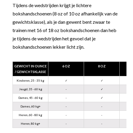
Tijdens de wedstrijden krijgt je lichtere
bokshandschoenen (8 oz of 10 oz afhankelijk van de
gewichtsklasse), als je dan gewent bent zwaar te
trainen met 16 of 18 oz bokshandschoenen dan heb
je tijdens de wedstrijden het gevoel dat je
bokshandschoenen lekker licht zijn.
GEWICHT IN OUNCE
6 OZ
8 OZ
/ GEWICHTSKLASSE
Kinderen, 25 - 35 kg
✓
✓
Jeugd, 35 - 60 kg
-
✓
Dames, 45 - 60 kg
-
✓
Dames, 60 kg+
-
-
Heren, 60 - 80 kg
-
-
Heren, 80 kg+
-
-