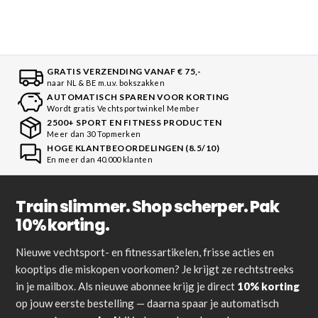
GRATIS VERZENDING VANAF € 75,-
naar NL & BE m.u.v. bokszakken
AUTOMATISCH SPAREN VOOR KORTING
Wordt gratis Vechtsportwinkel Member
2500+ SPORT EN FITNESS PRODUCTEN
Meer dan 30 Topmerken
HOGE KLANTBEOORDELINGEN (8.5/10)
En meer dan 40.000 klanten
Train slimmer. Shop scherper. Pak
10% korting.
Nieuwe vechtsport- en fitnessartikelen, frisse acties en
kooptips die miskopen voorkomen? Je krijgt ze rechtstreeks
in je mailbox. Als nieuwe abonnee krijg je direct
10% korting
op jouw eerste bestelling — daarna spaar je automatisch