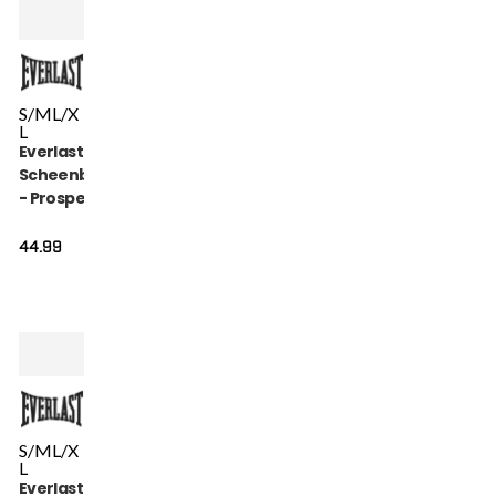
S/M
L/X
L
Everlast
Scheenbeschermer
- Prospect Youth -
Zwart
44.99
S/M
L/X
L
Everlast