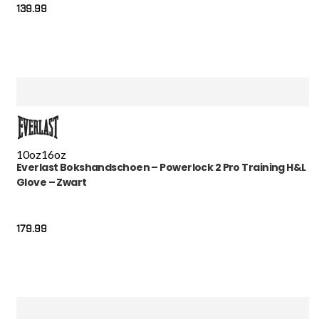
139.99
10oz
16oz
Everlast Bokshandschoen – Powerlock 2 Pro Training H&L
Glove – Zwart
179.99