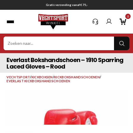
Ga
Gratis verzending vanaf € 75,-
naar
0
inhoud
VER
ZOE
Everlast Bokshandschoen – 1910 Sparring
Laced Gloves – Rood
VECHTSPORT
/
KICKBOKSEN
/
KICKBOKSHANDSCHOENEN
/
EVERLAST KICKBOKSHANDSCHOENEN