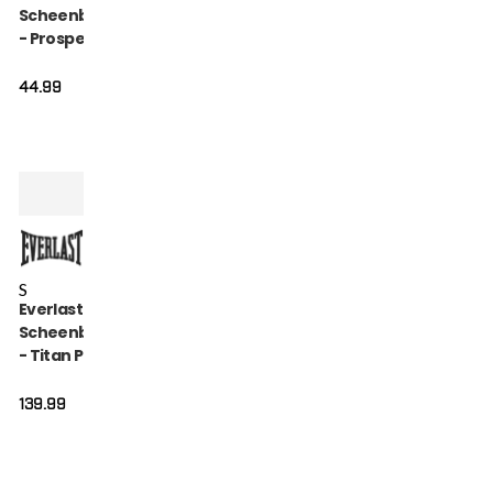
Scheenbeschermer
- Prospect Youth -
Rood
44.99
S
Everlast
Scheenbeschermer
- Titan Pro Instep -
Zwart
139.99