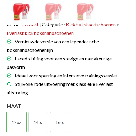
Merk :
Everlast
| Categorie :
Kickbokshandschoenen
>
Everlast kickbokshandschoenen
Vernieuwde versie van een legendarische
bokshandschoenenlijn
Laced sluiting voor een stevige en nauwkeurige
pasvorm
Ideaal voor sparring en intensieve trainingssessies
Stijlvolle rode uitvoering met klassieke Everlast
uitstraling
MAAT
12oz
14oz
16oz
12oz
14oz
16oz