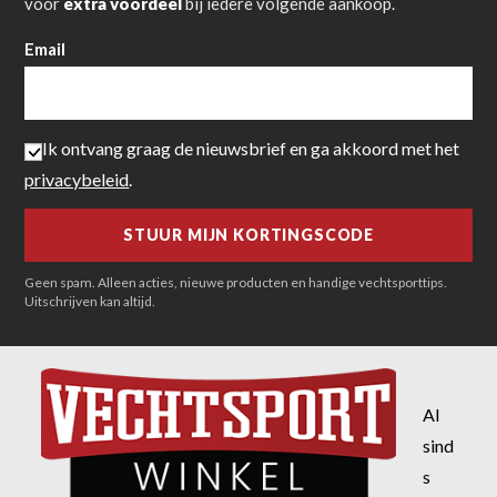
voor
extra voordeel
bij iedere volgende aankoop.
Email
Ik ontvang graag de nieuwsbrief en ga akkoord met het
privacybeleid
.
Geen spam. Alleen acties, nieuwe producten en handige vechtsporttips.
Uitschrijven kan altijd.
Al
sind
s