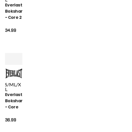
Everlast
Bokshandschoen
- Core 2 Training
Glove - Zwart
34.99
S/M
L/X
L
Everlast
Bokshandschoen
- Core
Kickboxing Glove
- Zwart
36.99