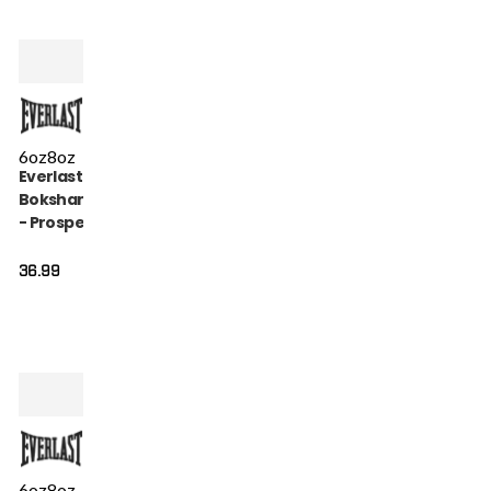
6oz
8oz
Everlast
Bokshandschoen
- Prospect 2 -
Groen
36.99
6oz
8oz