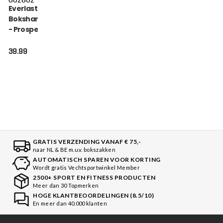
Everlast
Bokshandschoen
- Prospect 2 -
Zwart
39.99
GRATIS VERZENDING VANAF € 75,-
naar NL & BE m.u.v. bokszakken
AUTOMATISCH SPAREN VOOR KORTING
Wordt gratis Vechtsportwinkel Member
2500+ SPORT EN FITNESS PRODUCTEN
Meer dan 30 Topmerken
HOGE KLANTBEOORDELINGEN (8.5/10)
En meer dan 40.000 klanten