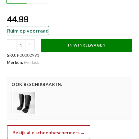
44.99
Ruim op voorraad
-
+
IN WINKELWAGEN
Everlast
SKU:
P00002991
Scheenbeschermer
Merken:
Everlast
.
-
Prospect
Youth
OOK BESCHIKBAAR IN:
-
Rood
aantal
Bekijk alle scheenbeschermers →