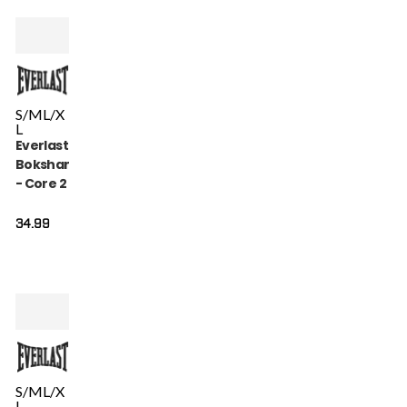
S/M
L/X
L
Everlast
Bokshandschoen
- Core 2 - Wit
34.99
S/M
L/X
L