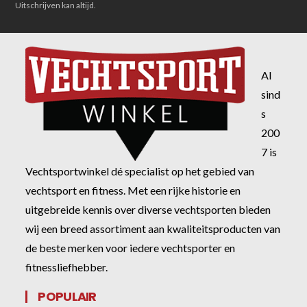
Uitschrijven kan altijd.
Al
sind
s
200
7 is
Vechtsportwinkel dé specialist op het gebied van
vechtsport en fitness. Met een rijke historie en
uitgebreide kennis over diverse vechtsporten bieden
wij een breed assortiment aan kwaliteitsproducten van
de beste merken voor iedere vechtsporter en
fitnessliefhebber.
POPULAIR