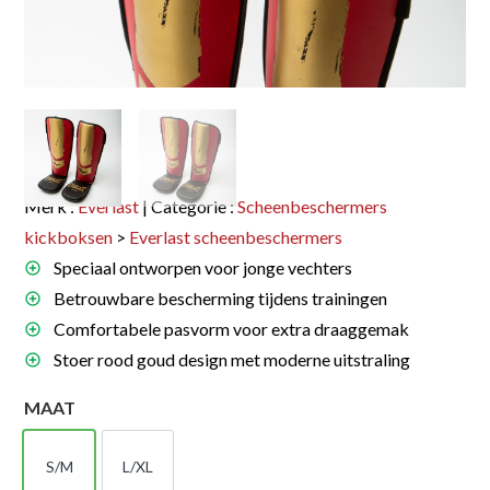
Merk :
Everlast
| Categorie :
Scheenbeschermers
kickboksen
>
Everlast scheenbeschermers
Speciaal ontworpen voor jonge vechters
Betrouwbare bescherming tijdens trainingen
Comfortabele pasvorm voor extra draaggemak
Stoer rood goud design met moderne uitstraling
MAAT
S/M
L/XL
S/M
L/XL