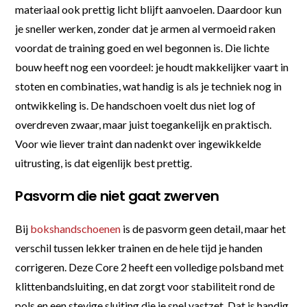
materiaal ook prettig licht blijft aanvoelen. Daardoor kun
je sneller werken, zonder dat je armen al vermoeid raken
voordat de training goed en wel begonnen is. Die lichte
bouw heeft nog een voordeel: je houdt makkelijker vaart in
stoten en combinaties, wat handig is als je techniek nog in
ontwikkeling is. De handschoen voelt dus niet log of
overdreven zwaar, maar juist toegankelijk en praktisch.
Voor wie liever traint dan nadenkt over ingewikkelde
uitrusting, is dat eigenlijk best prettig.
Pasvorm die niet gaat zwerven
Bij
bokshandschoenen
is de pasvorm geen detail, maar het
verschil tussen lekker trainen en de hele tijd je handen
corrigeren. Deze Core 2 heeft een volledige polsband met
klittenbandsluiting, en dat zorgt voor stabiliteit rond de
pols en een stevige sluiting die je snel vastzet. Dat is handig