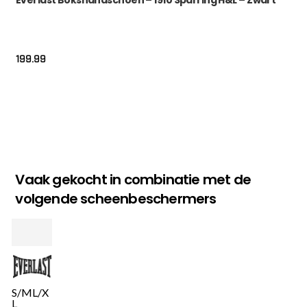
Everlast Bokshandschoen – 1910 Sparring H&L – Zwart
199.99
Vaak gekocht in combinatie met de
volgende scheenbeschermers
S/M
L/X
L