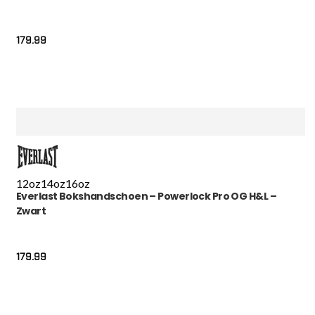
179.99
12oz
14oz
16oz
Everlast Bokshandschoen – Powerlock Pro OG H&L –
Zwart
179.99