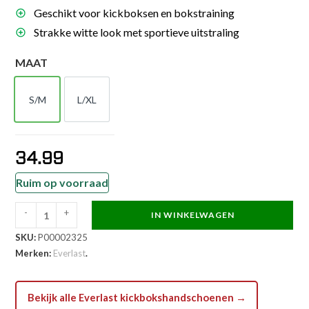
Geschikt voor kickboksen en bokstraining
Strakke witte look met sportieve uitstraling
MAAT
S/M
L/XL
S/M
L/XL
34.99
Ruim op voorraad
-
+
IN WINKELWAGEN
Everlast
SKU:
P00002325
Bokshandschoen
Merken:
Everlast
.
-
Core
2
Bekijk alle Everlast kickbokshandschoenen →