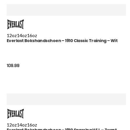
12oz
14oz
16oz
Everlast Bokshandschoen – 1910 Classic Training – Wit
109.99
12oz
14oz
16oz