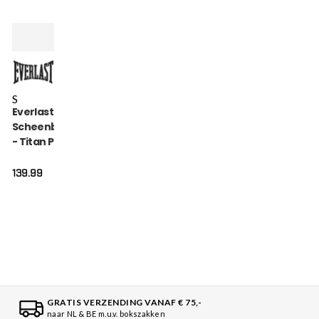
S
Everlast
Scheenbeschermer
- Titan Pro Instep -
Zwart
139.99
GRATIS VERZENDING VANAF € 75,-
naar NL & BE m.u.v. bokszakken