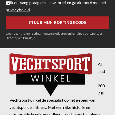
Ik ontvang graag de nieuwsbrief en ga akkoord met het
privacybeleid
.
Geen spam. Alleen acties, nieuwe producten en handige vechtsporttips.
Uitschrijven kan altijd.
Al
sind
s
200
7 is
Vechtsportwinkel dé specialist op het gebied van
vechtsport en fitness. Met een rijke historie en
uitgebreide kennis over diverse vechtsporten bieden