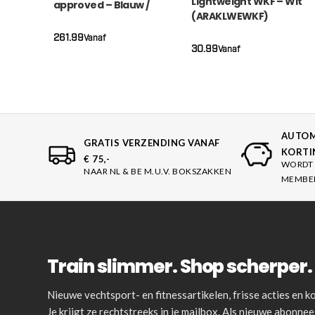
Lightweight WKF – Wit
approved – Blauw /
(ARAKLWEWKF)
Rood (RKREXRPLWKF)
261.99
Vanaf
30.99
Vanaf
AUTOM
GRATIS VERZENDING VANAF
KORTI
€ 75,-
WORDT 
NAAR NL & BE M.U.V. BOKSZAKKEN
MEMBE
Train slimmer. Shop scherper. 
Nieuwe vechtsport- en fitnessartikelen, frisse acties en
Je krijgt ze rechtstreeks in je mailbox. Als nieuwe abonnee 