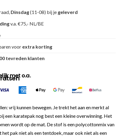
raad,
Dinsdag
(11-08) bij je
geleverd
nding
v.a. €75,- NL/BE
e
paren voor
extra korting
00 tevreden klanten
ijk met o.a.
fratsen
n: vrij kunnen bewegen. Je trekt het aan en merkt al
t bij een karatepak nog best een kleine overwinning. Het
enomen wordt op de mat. De stof is een polycottonmix van
et pak niet als een tentdoek, maar ook niet als een