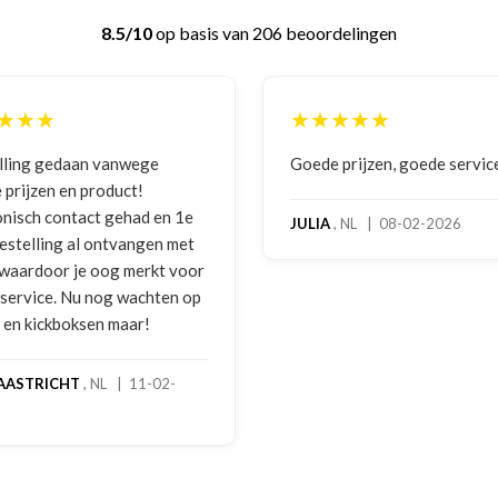
8.5/10
op basis van 206 beoordelingen
★★★★★
★★★
Goede prijzen, goede service
Zeer bet
benaderi
e
hoog ser
JULIA
, NL | 08-02-2026
t
bokshan
or
gebruiks
op
melding 
foto's. 
gebeld d
handscho
geretour
stond ne
een goed
een extr