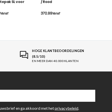
tepak SL voor
/ Rood
nners WKF – Wit
(RKONOPLCKWKF)
LWSLWKF)
9
370.99
Vanaf
Vanaf
HOGE KLANTBEOORDELINGEN
(8.5/10)
EN MEER DAN 40.000 KLANTEN
euwsbrief en ga akkoord met het
privacybeleid
.