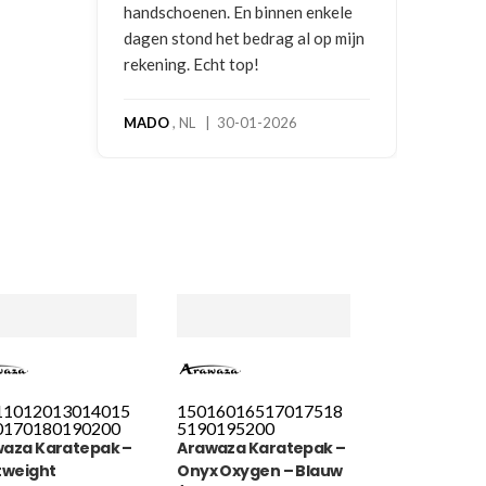
enen. En binnen enkele
ond het bedrag al op mijn
. Echt top!
NL | 30-01-2026
110
120
130
140
15
150
160
165
170
175
18
0
170
180
190
200
5
190
195
200
aza Karatepak –
Arawaza Karatepak –
tweight
Onyx Oxygen – Blauw