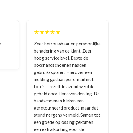
★★
★★★★★
rouwbaar en persoonlijke
Goede communicatie, artikel g
ng van de klant. Zeer
ontvangen
vicelevel. Bestelde
dschoenen hadden
NICO VERMUNICHT
, BE | 29-01
sporen. Hierover een
2026
gedaan per e-mail met
Dezelfde avond werd ik
oor Hans van den Ing. De
enen bleken een
neerd product, maar dat
rgens vermeld. Samen tot
e oplossing gekomen:
a korting voor de