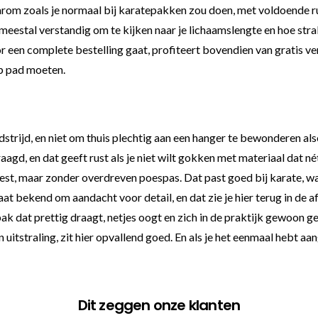
arom zoals je normaal bij karatepakken zou doen, met voldoende r
 meestal verstandig om te kijken naar je lichaamslengte en hoe stra
or een complete bestelling gaat, profiteert bovendien van gratis v
op pad moeten.
dstrijd, en niet om thuis plechtig aan een hanger te bewonderen a
d, en dat geeft rust als je niet wilt gokken met materiaal dat nét 
st, maar zonder overdreven poespas. Dat past goed bij karate, waar
staat bekend om aandacht voor detail, en dat zie je hier terug in d
pak dat prettig draagt, netjes oogt en zich in de praktijk gewoon g
itstraling, zit hier opvallend goed. En als je het eenmaal hebt aan
Dit zeggen onze klanten