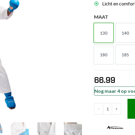
Licht en comfort
es
schoenen
MAAT
gsartikelen
130
140
130
140
ingsmateriaal
180
185
180
185
pen
n trapkussens
sens en pads
66.99
Nog maar 4 op vo
-
+
Arawaza
Karatepak
-
Kumite