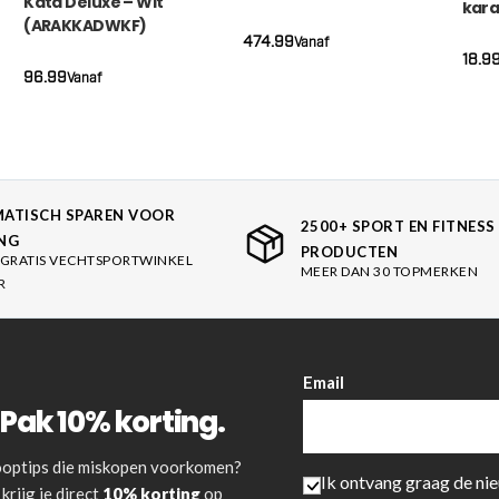
Kata Deluxe – Wit
kara
Blauw
(ARAKKADWKF)
begi
(RKBDPLCKWKF)
474.99
Vanaf
(RK
18.9
96.99
Vanaf
ATISCH SPAREN VOOR
2500+ SPORT EN FITNESS
NG
PRODUCTEN
GRATIS VECHTSPORTWINKEL
MEER DAN 30 TOPMERKEN
R
Email
Pak 10% korting.
 kooptips die miskopen voorkomen?
Ik ontvang graag de ni
krijg je direct
10% korting
op