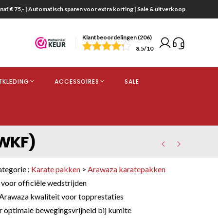
naf € 75,- | Automatisch sparen voor extra korting | Sale & uitverkoop
Klantbeoordelingen (206)
end
8.5
/10
opdracht
TKLEDING
ACCESSOIRES
SALE
kjes
DWKF)
ategorie :
Karate pakken
>
Arawaza karatepakken
or officiële wedstrijden
rawaza kwaliteit voor topprestaties
optimale bewegingsvrijheid bij kumite