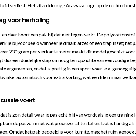
gheid verliest. Het zilverkleurige Arawaza-logo op de rechterborst 
eg voor herhaling
e, en daar hoort een pak bij dat niet tegenwerkt. De polycottonstof 
k je bijvoorbeeld wanneer je draait, afzet of een trap inzet; het 
eer 230 gram per vierkante meter maakt dit model geschikt voor w
 krijgt dus een duidelijke stap omhoog ten opzichte van eenvoudige
ste argumenten, en dat is prettig in een sport waar je al genoeg ui
rtwinkel automatisch voor extra korting, wat een klein maar welk
cussie voert
t is zo’n detail waar je pas echt blij van wordt als je een training 
t om de pasvorm net wat preciezer af te stellen. Dat is handig als j
gen. Omdat het pak bedoeld is voor kumite, mag het ruim genoeg zit