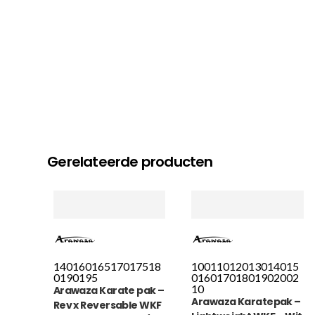
Gerelateerde producten
140
160
165
170
175
18
100
110
120
130
140
15
0
190
195
0
160
170
180
190
200
2
10
Arawaza Karate pak –
Arawaza Karatepak –
Rev x Reversable WKF