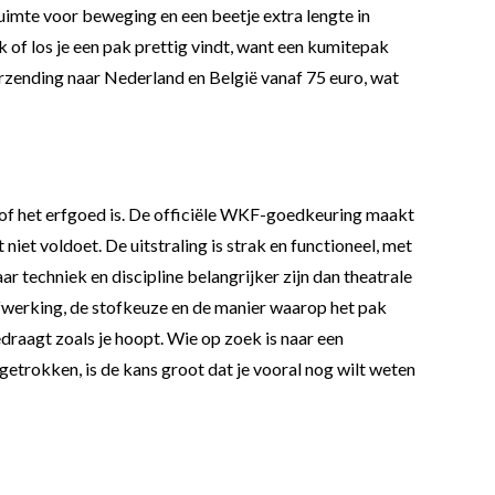
uimte voor beweging en een beetje extra lengte in
k of los je een pak prettig vindt, want een kumitepak
erzending naar Nederland en België vanaf 75 euro, wat
lsof het erfgoed is. De officiële WKF-goedkeuring maakt
niet voldoet. De uitstraling is strak en functioneel, met
 techniek en discipline belangrijker zijn dan theatrale
e afwerking, de stofkeuze en de manier waarop het pak
edraagt zoals je hoopt. Wie op zoek is naar een
getrokken, is de kans groot dat je vooral nog wilt weten