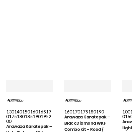
handscho
dagen st
rekening
MADO
, 
130
140
150
160
165
17
160
170
175
180
190
100
0
175
180
185
190
195
2
0
16
Arawaza Karatepak –
00
Araw
Black Diamond WKF
Arawaza Karatepak –
Ligh
Combo kit – Rood /