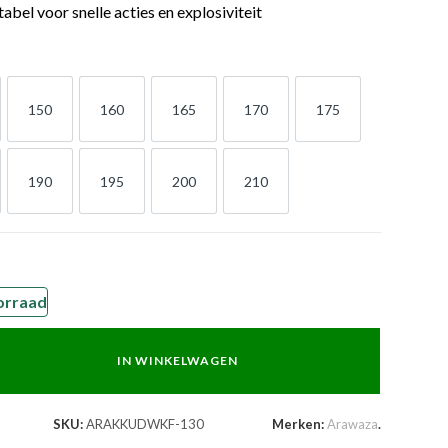
abel voor snelle acties en explosiviteit
150
160
165
170
175
150
160
165
170
175
190
195
200
210
190
195
200
210
orraad
IN WINKELWAGEN
SKU:
ARAKKUDWKF-130
Merken:
Arawaza
.