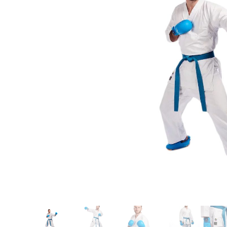
Karate
Voor dam
Zakhand
Taekwondo
Trainin
Brazilian Jiu jitsu
Bokszak
Bevestig
Krav Maga
bokszak
Bokspop
Stoot- e
Stootkus