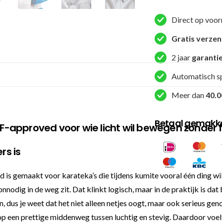
Deluxe
Direct op voor
-
Wit
Gratis verze
(ARAKKUDWKF)
2 jaar
garanti
aantal
Automatisch s
Meer dan
40.0
Betaal gemakkel
F-approved voor wie licht wil bewegen zonder 
rs is
gemaakt voor karateka’s die tijdens kumite vooral één ding wille
onnodig in de weg zit. Dat klinkt logisch, maar in de praktijk is da
, dus je weet dat het niet alleen netjes oogt, maar ook serieus g
een prettige middenweg tussen luchtig en stevig. Daardoor voelt h