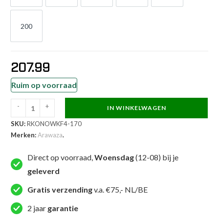
200
200
207.99
Ruim op voorraad
-
+
IN WINKELWAGEN
Arawaza
SKU:
RKONOWKF4-170
Karatepak
Merken:
Arawaza
.
-
Onyx
Direct op voorraad,
Woensdag
(12-08) bij je
Oxygen
geleverd
-
Wit
Gratis verzending
v.a. €75,- NL/BE
(RKONOWKF)
2 jaar
garantie
aantal