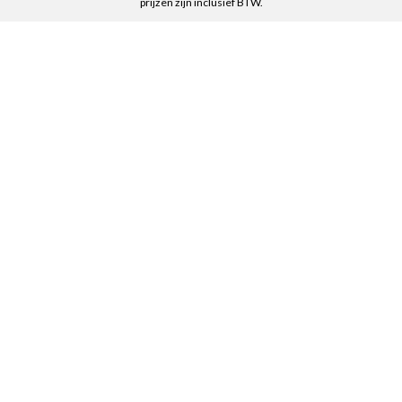
prijzen zijn inclusief BTW.