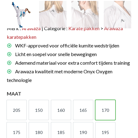
Merk :
Arawaza
| Categorie :
Karate pakken
>
Arawaza
karatepakken
WKF-approved voor officiële kumite wedstrijden
Licht en soepel voor snelle bewegingen
Ademend materiaal voor extra comfort tijdens training
Arawaza kwaliteit met moderne Onyx Oxygen
technologie
MAAT
205
150
160
165
170
205
150
160
165
170
175
180
185
190
195
175
180
185
190
195