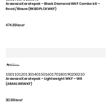
Arawaza Karatepak – Black Diamond WKF Combo kit –
Rood / Blauw (RKBDPLCKWKF)
474.99
Vanaf
100
110
120
130
140
150
160
170
180
190
200
210
Arawaza Karatepak – Lightweight WKF – Wit
(ARAKLWEWKF)
30.99
Vanaf