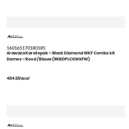
160
165
170
180
185
Arawaza Karatepak – Black Diamond WKF Combo kit
Dames – Rood / Blauw (RKBDPLCKWKFW)
484.99
Vanaf