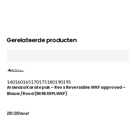
Gerelateerde producten
140
160
165
170
175
180
190
195
Arawaza Karate pak – Rev x Reversable WKF approved –
Blauw / Rood (RKREXRPLWKF)
261.99
Vanaf