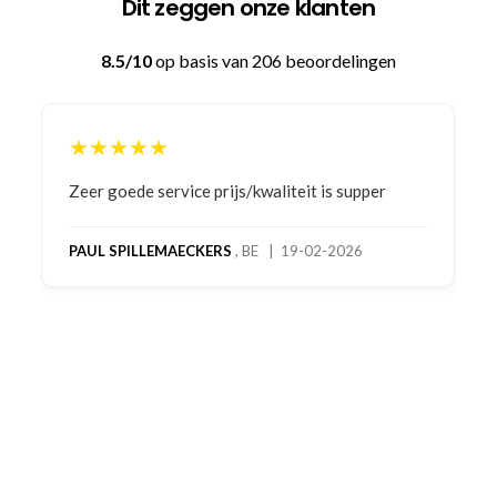
Dit zeggen onze klanten
8.5/10
op basis van 206 beoordelingen
★★★★★
Bestelling gedaan vanwege goede prijzen en
product! Telefonisch contact gehad en 1e deel
bestelling al ontvangen met gifts, waardoor je
oog merkt voor echte service. Nu nog wachten
op deel 2 en kickboksen maar!
MC MAASTRICHT
, NL | 11-02-2026