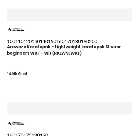
100
110
120
130
140
150
160
170
180
190
200
Arawaza Karatepak – Lightweight karatepak SL voor
beginners WKF – Wit (RKLWSLWKF)
18.99
Vanaf
160
170
175
180
190