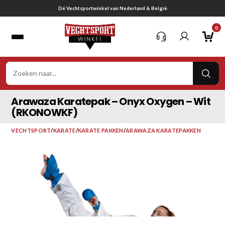
Ga
Gratis verzending vanaf € 75,-
naar
0
inhoud
VER
ZOE
Arawaza Karatepak – Onyx Oxygen – Wit
(RKONOWKF)
VECHTSPORT
/
KARATE
/
KARATE PAKKEN
/
ARAWAZA KARATEPAKKEN