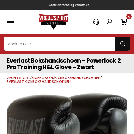
Ga
Gratis verzending vanaf € 75,-
naar
0
inhoud
VER
ZOE
Everlast Bokshandschoen – Powerlock 2
Pro Training H&L Glove – Zwart
VECHTSPORT
/
KICKBOKSEN
/
KICKBOKSHANDSCHOENEN
/
EVERLAST KICKBOKSHANDSCHOENEN