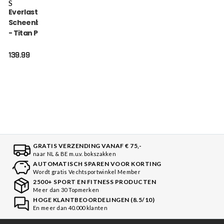
S
Everlast
Scheenbeschermer
- Titan Pro Instep -
Zwart
139.99
GRATIS VERZENDING VANAF € 75,-
naar NL & BE m.u.v. bokszakken
AUTOMATISCH SPAREN VOOR KORTING
Wordt gratis Vechtsportwinkel Member
2500+ SPORT EN FITNESS PRODUCTEN
Meer dan 30 Topmerken
HOGE KLANTBEOORDELINGEN (8.5/10)
En meer dan 40.000 klanten