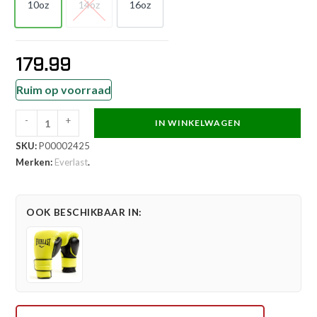
10oz
14oz
16oz
10oz
14oz
16oz
179.99
Ruim op voorraad
-
+
IN WINKELWAGEN
Everlast
SKU:
P00002425
Bokshandschoen
Merken:
Everlast
.
-
Powerlock
2
OOK BESCHIKBAAR IN:
Pro
Training
H&L
Glove
-
Zwart