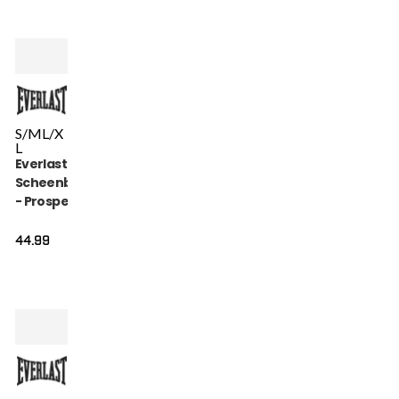
S/M
L/X
L
Everlast
Scheenbeschermer
- Prospect Youth -
Rood
44.99