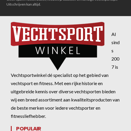
Uitschrijven kan altijd.
Al
sind
s
200
7 is
Vechtsportwinkel dé specialist op het gebied van
vechtsport en fitness. Met een rijke historie en
uitgebreide kennis over diverse vechtsporten bieden
wij een breed assortiment aan kwaliteitsproducten van
de beste merken voor iedere vechtsporter en
fitnessliefhebber.
POPULAIR