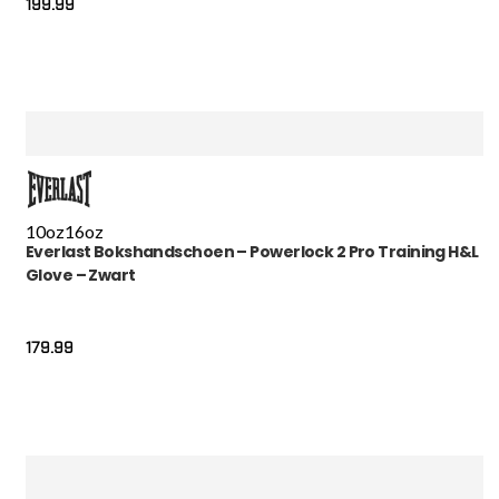
199.99
10oz
16oz
Everlast Bokshandschoen – Powerlock 2 Pro Training H&L
Glove – Zwart
179.99