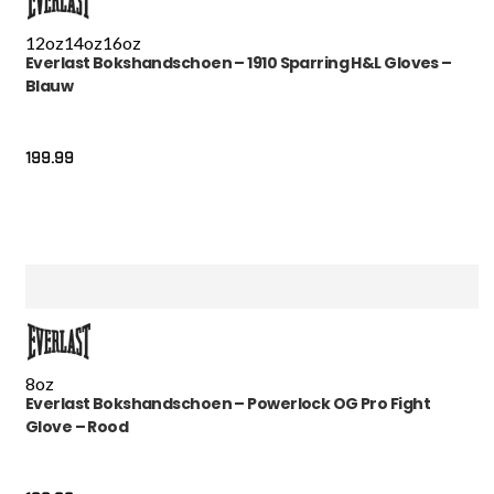
12oz
14oz
16oz
Everlast Bokshandschoen – 1910 Sparring H&L Gloves –
Blauw
199.99
8oz
Everlast Bokshandschoen – Powerlock OG Pro Fight
Glove – Rood