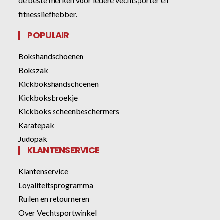
de beste merken voor iedere vechtsporter en
fitnessliefhebber.
POPULAIR
Bokshandschoenen
Bokszak
Kickbokshandschoenen
Kickboksbroekje
Kickboks scheenbeschermers
Karatepak
Judopak
KLANTENSERVICE
Klantenservice
Loyaliteitsprogramma
Ruilen en retourneren
Over Vechtsportwinkel