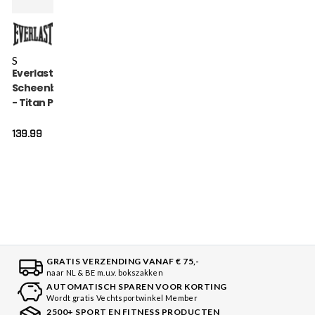
S
Everlast
Scheenbeschermer
- Titan Pro Instep -
Zwart
139.99
GRATIS VERZENDING VANAF € 75,-
naar NL & BE m.u.v. bokszakken
AUTOMATISCH SPAREN VOOR KORTING
Wordt gratis Vechtsportwinkel Member
2500+ SPORT EN FITNESS PRODUCTEN