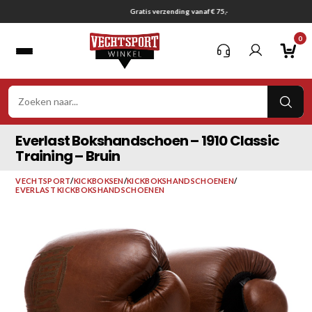
Ga
Gratis verzending vanaf € 75,-
naar
0
inhoud
VER
ZOE
Everlast Bokshandschoen – 1910 Classic
Training – Bruin
VECHTSPORT
/
KICKBOKSEN
/
KICKBOKSHANDSCHOENEN
/
EVERLAST KICKBOKSHANDSCHOENEN