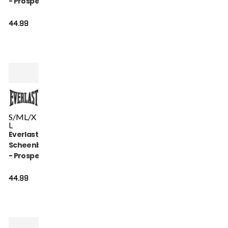
- Prospect Youth -
Zwart
44.99
S/M
L/X
L
Everlast
Scheenbeschermer
- Prospect Youth -
Rood
44.99