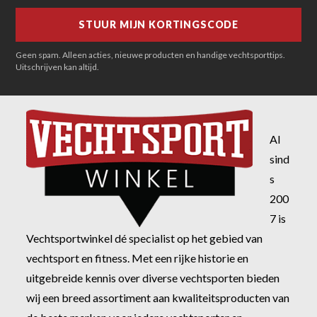
Geen spam. Alleen acties, nieuwe producten en handige vechtsporttips.
Uitschrijven kan altijd.
Al
sind
s
200
7 is
Vechtsportwinkel dé specialist op het gebied van
vechtsport en fitness. Met een rijke historie en
uitgebreide kennis over diverse vechtsporten bieden
wij een breed assortiment aan kwaliteitsproducten van