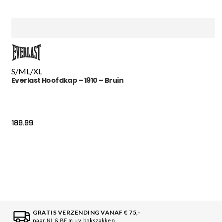
S/M
L/XL
Everlast Hoofdkap – 1910 – Bruin
189.99
GRATIS VERZENDING VANAF € 75,-
naar NL & BE m.u.v. bokszakken