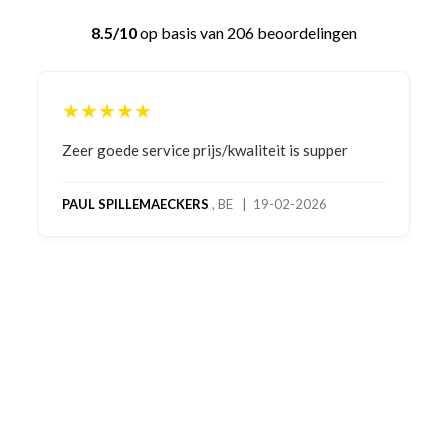
8.5/10
op basis van 206 beoordelingen
★★★★★
Bestelling gedaan vanwege goede prijzen en
product! Telefonisch contact gehad en 1e deel
bestelling al ontvangen met gifts, waardoor je
oog merkt voor echte service. Nu nog wachten
op deel 2 en kickboksen maar!
MC MAASTRICHT
, NL | 11-02-2026