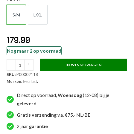
S/M
L/XL
S/M
L/XL
179.99
Nog maar 2 op voorraad
-
+
IN WINKELWAGEN
Everlast
SKU:
P00002118
Hoofdkap
Merken:
Everlast
.
-
1910
Direct op voorraad,
Woensdag
(12-08) bij je
Headgear
geleverd
-
Zwart
Gratis verzending
v.a. €75,- NL/BE
aantal
2 jaar
garantie