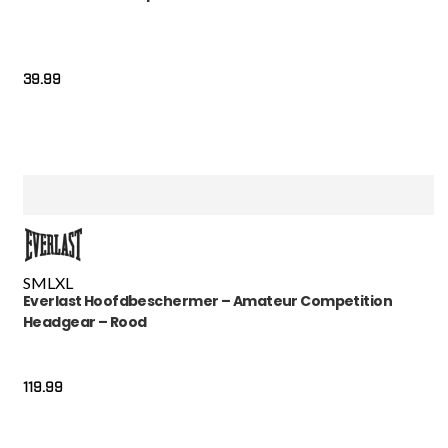
39.99
S
M
L
XL
Everlast Hoofdbeschermer – Amateur Competition
Headgear – Rood
119.99