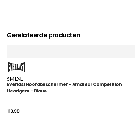
Gerelateerde producten
S
M
L
XL
Everlast Hoofdbeschermer – Amateur Competition
Headgear – Blauw
119.99