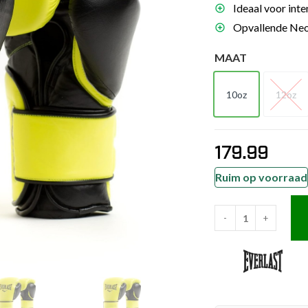
Ideaal voor inte
es
Opvallende Neon
schoenen
MAAT
gsartikelen
10oz
12oz
ingsmateriaal
10oz
12o
pen
179.99
n trapkussens
sens en pads
Ruim op voorraad
-
+
Everlast
Bokshandschoen
-
Powerlock
2