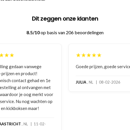
Dit zeggen onze klanten
8.5/10
op basis van 206 beoordelingen
★★★
★★★★★
 prijzen, goede service
Zeer betrouwbaar en persoo
benadering van de klant. Ze
hoog servicelevel. Bestelde
, NL | 08-02-2026
bokshandschoenen hadden
gebruikssporen. Hierover e
melding gedaan per e-mail 
foto's. Dezelfde avond werd 
gebeld door Hans van den I
handschoenen bleken een
geretourneerd product, maa