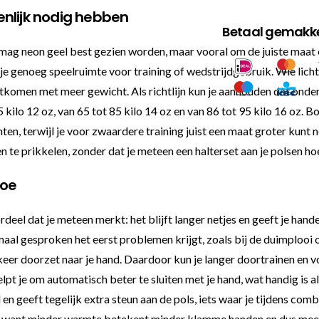
enlijk nodig hebben
Betaal gemakkel
al mag neon geel best gezien worden, maar vooral om de juiste maat
t je genoeg speelruimte voor training of wedstrijdgebruik. Wie licht
itkomen met meer gewicht. Als richtlijn kun je aanhouden dat onder d
 65 kilo 12 oz, van 65 tot 85 kilo 14 oz en van 86 tot 95 kilo 16 oz.
, terwijl je voor zwaardere training juist een maat groter kunt ne
te prikkelen, zonder dat je meteen een halterset aan je polsen ho
doe
el dat je meteen merkt: het blijft langer netjes en geeft je handen
maal gesproken het eerst problemen krijgt, zoals bij de duimplooi 
keer doorzet naar je hand. Daardoor kun je langer doortrainen en v
 je om automatisch beter te sluiten met je hand, wat handig is al
en geeft tegelijk extra steun aan de pols, iets waar je tijdens com
, want minder warmte betekent minder klamme handen en dus meer 