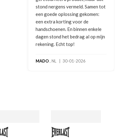
en tot
en:
kele
p mijn