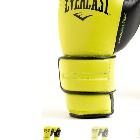
Karate
Voor dam
Zakhand
Taekwondo
Trainin
Brazilian Jiu jitsu
Bokszak
Bevestig
Krav Maga
bokszak
Bokspop
Stoot- e
Stootkus