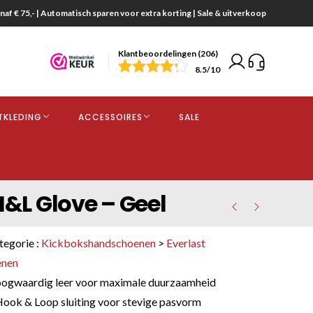
naf € 75,- | Automatisch sparen voor extra korting | Sale & uitverkoop
Klantbeoordelingen (206)
end
8.5
/10
opdracht
TKLEDING
ACCESSOIRES
SALE
kjes
&L Glove – Geel
tegorie :
Kickbokshandschoenen
>
Everlast
enen
ogwaardig leer voor maximale duurzaamheid
ok & Loop sluiting voor stevige pasvorm