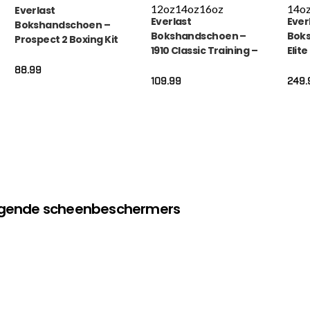
12oz
14oz
16oz
14o
Everlast
Everlast
Ever
Bokshandschoen –
Bokshandschoen –
Bok
Prospect 2 Boxing Kit
1910 Classic Training –
Elite
– Goud
Zwart
Glov
88.99
109.99
249.
olgende scheenbeschermers