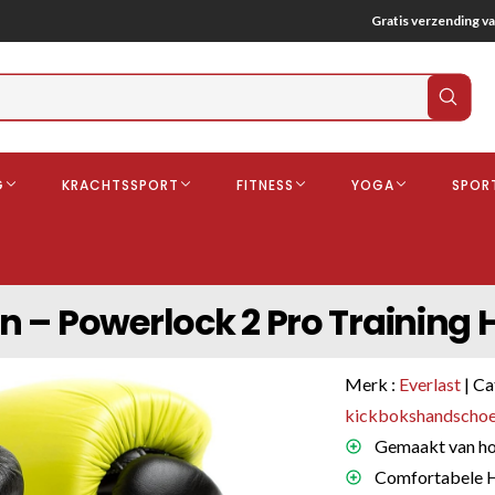
Gratis verzending va
Verz
zoek
G
KRACHTSSPORT
FITNESS
YOGA
SPOR
ndschoenen
Boksbeschermers
Boksbroe
Bandages
 – Powerlock 2 Pro Training H
Gebitsbescherming
dschoenen
Merk :
Everlast
| Ca
o
kickbokshandscho
Gemaakt van ho
deren
Comfortabele Ho