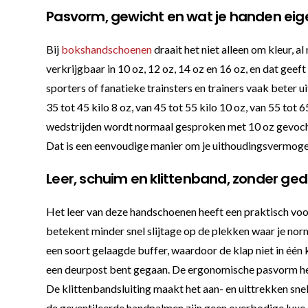
Pasvorm, gewicht en wat je handen eig
Bij
bokshandschoenen
draait het niet alleen om kleur, 
verkrijgbaar in 10 oz, 12 oz, 14 oz en 16 oz, en dat geef
sporters of fanatieke trainsters en trainers vaak beter u
35 tot 45 kilo 8 oz, van 45 tot 55 kilo 10 oz, van 55 tot
wedstrijden wordt normaal gesproken met 10 oz gevochten
Dat is een eenvoudige manier om je uithoudingsvermogen 
Leer, schuim en klittenband, zonder ge
Het leer van deze handschoenen heeft een praktisch voorde
betekent minder snel slijtage op de plekken waar je nor
een soort gelaagde buffer, waardoor de klap niet in één 
een deurpost bent gegaan. De ergonomische pasvorm helpt
De klittenbandsluiting maakt het aan- en uittrekken snel 
de geventileerde handpalmen zijn geen overbodige luxe