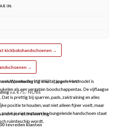
R IN:
last kickbokshandschoenen →
shandschoenen →
e met poeha de ring in wil stappen. Het model is
raad,
Woensdag
(12-08) bij je
geleverd
kreukelen als een vergeten boodschappentas. De vijflaagse
nding
v.a. €75,- NL/BE
at is prettig bij sparren, pads, zaktraining en alles
e
e positie te houden, wat niet alleen fijner voelt, maar
s, zodat je niet met een los bungelende handschoen staat
paren voor
extra korting
sch ruimteschip wordt.
00 tevreden klanten