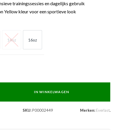
nsieve trainingssessies en dagelijks gebruik
 Yellow kleur voor een sportieve look
14oz
16oz
z
14oz
16oz
IN WINKELWAGEN
SKU:
P00002449
Merken:
Everlast
.