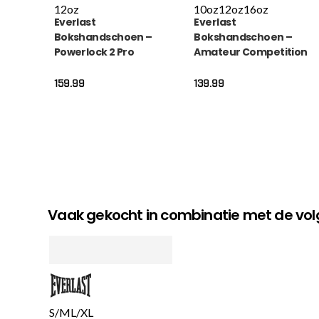
12oz
10oz
12oz
16oz
Everlast
Everlast
Bokshandschoen –
Bokshandschoen –
Powerlock 2 Pro
Amateur Competition
Training Laced –
Fight Glove – Rood
Zwart
159.99
139.99
Vaak gekocht in combinatie met de v
S/M
L/XL