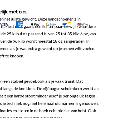
ijk met o.a.
 en het juiste gewicht. Deze handschoenen zijn
 is, kiest doorgaans een lichter paar, terwijl zwaardere
e 25 kilo 4 oz passend is, van 25 tot 35 kilo 6 oz, van
 Boven de 96 kilo wordt meestal 18 oz aangeraden. In
men als je wat extra gewicht op je armen wilt voelen.
eft te knopen.
 een stabiel gevoel, ook als je vaak traint. Dat
of langs de knokkels. De vijflaagse schuimkern werkt als
oelt een harde stoot minder alsof je per ongeluk tegen
s je techniek nog niet helemaal uit marmer is gehouwen.
binaties en stoten in de hoek echt plezier van hebt. Ook
grip op het werk dat je moet doen.