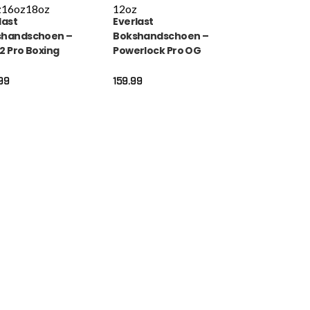
z
16oz
18oz
12oz
last
Everlast
shandschoen –
Bokshandschoen –
 2 Pro Boxing
Powerlock Pro OG
es H&L – Zwart
Lace Up – Zwart
99
159.99