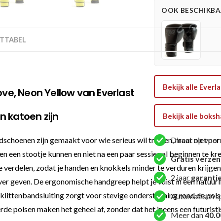
Pro
OOK BESCHIKBAA
Training
H&L
Glove
TTABEL
-
Geel
aantal
Bekijk alle Ever
ove, Neon Yellow van Everlast
n katoen zijn
Bekijk alle bok
hoenen zijn gemaakt voor wie serieus wil trainen, maar niet per s
Direct op voor
egen een stootje kunnen en niet na een paar sessies al beginnen te 
Gratis verze
verdelen, zodat je handen en knokkels minder te verduren krijgen. D
2 jaar
garanti
r geven. De ergonomische handgreep helpt je vuist in een natuurlijk
 klittenbandsluiting zorgt voor stevige ondersteuning rond de pol
Automatisch s
e polsen maken het geheel af, zonder dat het ineens een futuristi
Meer dan
40.0