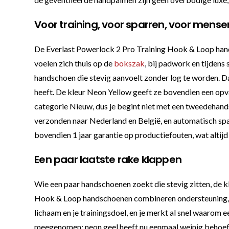
Voor training, voor sparren, voor mens
De Everlast Powerlock 2 Pro Training Hook & Loop hand
voelen zich thuis op de
bokszak
, bij padwork en tijdens
handschoen die stevig aanvoelt zonder log te worden. Dat 
heeft. De kleur Neon Yellow geeft ze bovendien een opval
categorie Nieuw, dus je begint niet met een tweedehands
verzonden naar Nederland en België, en automatisch spa
bovendien 1 jaar garantie op productiefouten, wat altijd p
Een paar laatste rake klappen
Wie een paar handschoenen zoekt die stevig zitten, de kl
Hook & Loop handschoenen combineren ondersteuning, com
lichaam en je trainingsdoel, en je merkt al snel waarom
meegenomen; neon geel heeft nu eenmaal weinig behoef