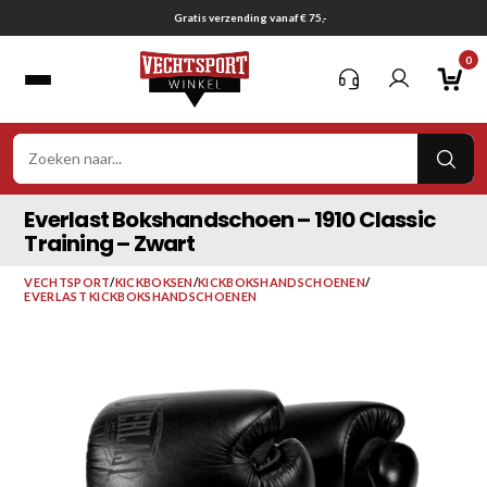
Ga
Gratis verzending vanaf € 75,-
naar
0
inhoud
VER
ZOE
Everlast Bokshandschoen – 1910 Classic
Training – Zwart
VECHTSPORT
/
KICKBOKSEN
/
KICKBOKSHANDSCHOENEN
/
EVERLAST KICKBOKSHANDSCHOENEN