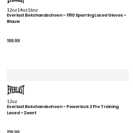
12oz
14oz
16oz
Everlast Bokshandschoen – 1910 Sparring Laced Gloves –
Blauw
199.99
12oz
Everlast Bokshandschoen – Powerlock 2 Pro Training
Laced – Zwart
159.99