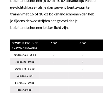
bokshandschoenen (8 oz of 10 oz afhankelijk van de
gewichtsklasse), als je dan gewent bent zwaar te
trainen met 16 of 18 oz bokshandschoenen dan heb
je tijdens de wedstrijden het gevoel dat je
bokshandschoenen lekker licht zijn.
GEWICHT IN OUNCE
6 OZ
8 OZ
/ GEWICHTSKLASSE
Kinderen, 25 - 35 kg
✓
✓
Jeugd, 35 - 60 kg
-
✓
Dames, 45 - 60 kg
-
✓
Dames, 60 kg+
-
-
Heren, 60 - 80 kg
-
-
Heren, 80 kg+
-
-