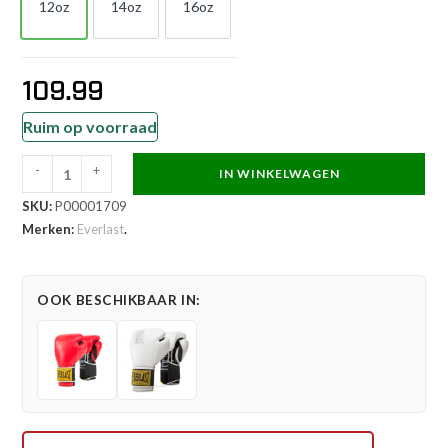
12oz
14oz
16oz
12oz
14oz
16oz
109.99
Ruim op voorraad
-
+
IN WINKELWAGEN
Everlast
SKU:
P00001709
Bokshandschoen
Merken:
Everlast
.
-
1910
Classic
OOK BESCHIKBAAR IN:
Training
-
Zwart
aantal