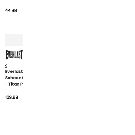
Rood
44.99
S
Everlast
Scheenbeschermer
- Titan Pro Instep -
Zwart
139.99