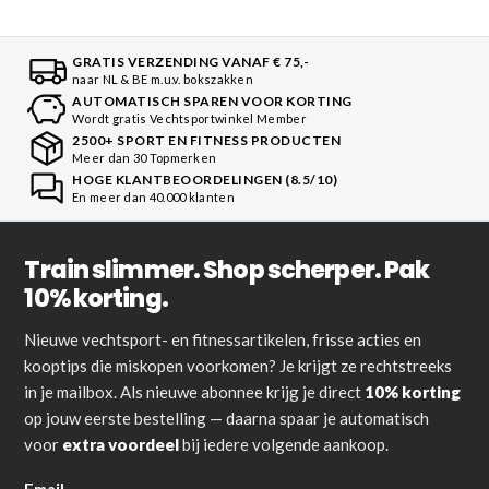
GRATIS VERZENDING VANAF € 75,-
naar NL & BE m.u.v. bokszakken
AUTOMATISCH SPAREN VOOR KORTING
Wordt gratis Vechtsportwinkel Member
2500+ SPORT EN FITNESS PRODUCTEN
Meer dan 30 Topmerken
HOGE KLANTBEOORDELINGEN (8.5/10)
En meer dan 40.000 klanten
Train slimmer. Shop scherper. Pak
10% korting.
Nieuwe vechtsport- en fitnessartikelen, frisse acties en
kooptips die miskopen voorkomen? Je krijgt ze rechtstreeks
in je mailbox. Als nieuwe abonnee krijg je direct
10% korting
op jouw eerste bestelling — daarna spaar je automatisch
voor
extra voordeel
bij iedere volgende aankoop.