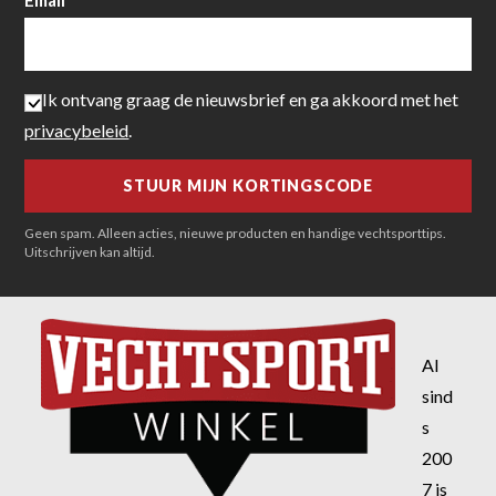
Email
Ik ontvang graag de nieuwsbrief en ga akkoord met het
privacybeleid
.
Geen spam. Alleen acties, nieuwe producten en handige vechtsporttips.
Uitschrijven kan altijd.
Al
sind
s
200
7 is