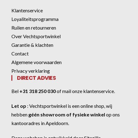
Klantenservice
Loyaliteitsprogramma
Ruilen en retourneren
Over Vechtsportwinkel
Garantie & klachten
Contact
Algemene voorwaarden
Privacy verklaring
DIRECT ADVIES
Bel
+31 318 250 030
of
mail onze klantenservice
.
Let op
:
Vechtsportwinkel
is een online shop, wij
hebben
géén showroom of fysieke winkel
op ons
kantooradres in Apeldoorn.
Deze webshop is ontwikkeld door
Sitezilla
.