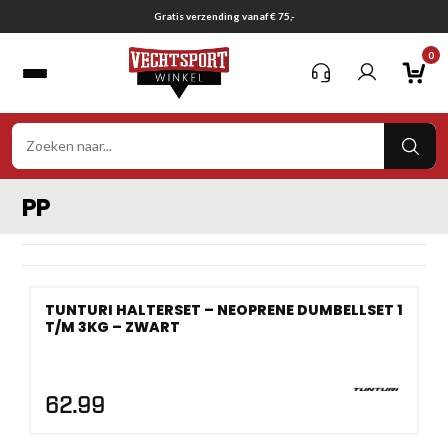
Ga
Gratis verzending vanaf € 75,-
naar
0
inhoud
VER
ZOE
PP
TUNTURI HALTERSET – NEOPRENE DUMBELLSET 1
T/M 3KG – ZWART
62.99