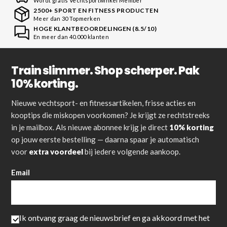
Wordt gratis Vechtsportwinkel Member
2500+ SPORT EN FITNESS PRODUCTEN
Meer dan 30 Topmerken
HOGE KLANTBEOORDELINGEN (8.5/10)
En meer dan 40.000 klanten
Train slimmer. Shop scherper. Pak
10% korting.
Nieuwe vechtsport- en fitnessartikelen, frisse acties en
kooptips die miskopen voorkomen? Je krijgt ze rechtstreeks
in je mailbox. Als nieuwe abonnee krijg je direct
10% korting
op jouw eerste bestelling — daarna spaar je automatisch
voor
extra voordeel
bij iedere volgende aankoop.
Email
Ik ontvang graag de nieuwsbrief en ga akkoord met het