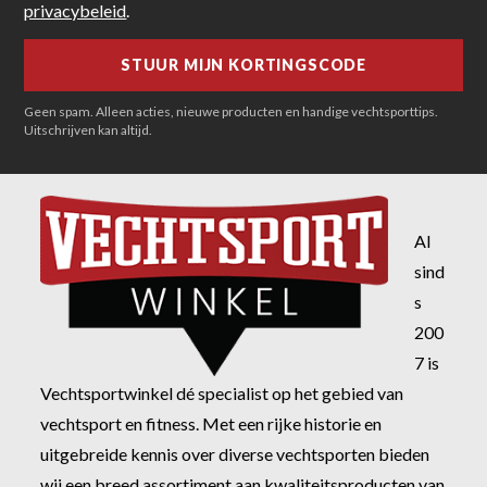
privacybeleid
.
Geen spam. Alleen acties, nieuwe producten en handige vechtsporttips.
Uitschrijven kan altijd.
Al
sind
s
200
7 is
Vechtsportwinkel dé specialist op het gebied van
vechtsport en fitness. Met een rijke historie en
uitgebreide kennis over diverse vechtsporten bieden
wij een breed assortiment aan kwaliteitsproducten van