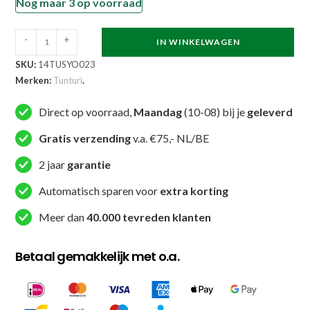
Nog maar 3 op voorraad
Tunturi
-
+
IN WINKELWAGEN
Balanskussen
SKU:
14TUSYO023
-
Merken:
Tunturi
.
Air
Stepper
Direct op voorraad,
Maandag
(10-08) bij je
geleverd
Pad
Gratis verzending
v.a. €75,- NL/BE
-
Zwart
2 jaar
garantie
aantal
Automatisch sparen voor
extra korting
Meer dan
40.000 tevreden klanten
Betaal gemakkelijk met o.a.