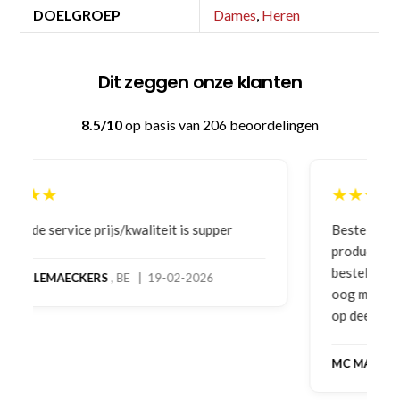
DOELGROEP
Dames
,
Heren
Dit zeggen onze klanten
8.5/10
op basis van 206 beoordelingen
★★★★★
Bestelling gedaan vanwege goede prijzen en
product! Telefonisch contact gehad en 1e deel
bestelling al ontvangen met gifts, waardoor je
oog merkt voor echte service. Nu nog wachten
op deel 2 en kickboksen maar!
MC MAASTRICHT
, NL | 11-02-2026