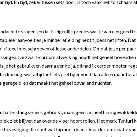
ar tijd. En tijd, zeker tussen sets door, is toch vaak net zo schaar
ndacht te vragen, en dat is eigenlijk precies wat je van een goed t
abieler aanvoelt en je minder afleiding hebt tijdens het liften. Dat
ni-ritueel met schroeven of losse onderdelen. Omdat je ze per paar 
plossingen. De zwart-chroom afwerking houdt het geheel bovendien 
ls je het gebruikt en daarna denkt: ja, dit had ik eerder moeten reg
 korting, wat altijd net iets prettiger voelt dan alleen maar betal
 geregeld, en dat maakt het geheel opvallend nuchter.
jn halterstang serieus gebruikt, maar geen zin heeft in ingewikkel
n plek ziet blijven dan over de vloer hoort rollen. Het merk Tunturi
snelle bevestiging die doet wat hij moet doen. Door de combinatie