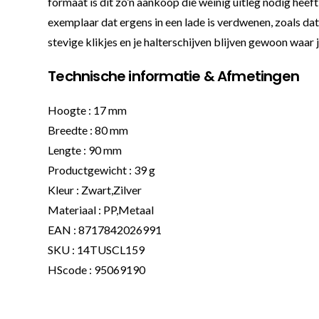
formaat is dit zo’n aankoop die weinig uitleg nodig hee
exemplaar dat ergens in een lade is verdwenen, zoals dat
stevige klikjes en je halterschijven blijven gewoon waar j
Technische informatie & Afmetingen
Hoogte : 17 mm
Breedte : 80 mm
Lengte : 90 mm
Productgewicht : 39 g
Kleur : Zwart,Zilver
Materiaal : PP,Metaal
EAN : 8717842026991
SKU : 14TUSCL159
HScode : 95069190