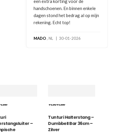
een extra korting voor de
handschoenen. En binnen enkele
dagen stond het bedrag al op mijn
rekening. Echt top!
MADO
, NL | 30-01-2026
uri
Tunturi Halterstang –
erstangsluiter –
Dumbbell Bar 36cm –
mpische
Zilver