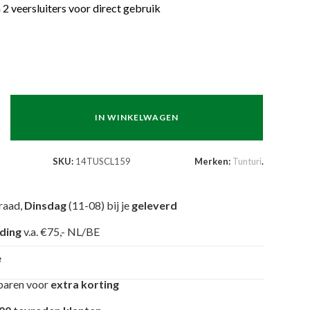
2 veersluiters voor direct gebruik
IN WINKELWAGEN
SKU:
14TUSCL159
Merken:
Tunturi
.
raad,
Dinsdag
(11-08) bij je
geleverd
nding
v.a. €75,- NL/BE
e
paren voor
extra korting