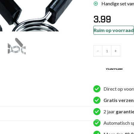
Handige set van 
es
schoenen
3.99
gsartikelen
Ruim op voorraad
ingsmateriaal
Tunturi
-
+
Veerclip
pen
-
n trapkussens
Halterklemmen
sens en pads
30mm
diameter
Direct op voor
-
Gratis verze
Zwart
aantal
2 jaar
garanti
Automatisch s