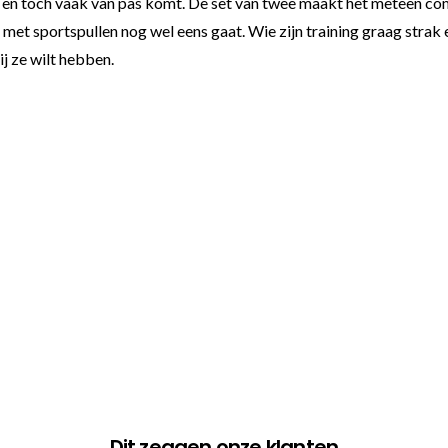
ft en toch vaak van pas komt. De set van twee maakt het meteen co
 met sportspullen nog wel eens gaat. Wie zijn training graag strak
ij ze wilt hebben.
Dit zeggen onze klanten