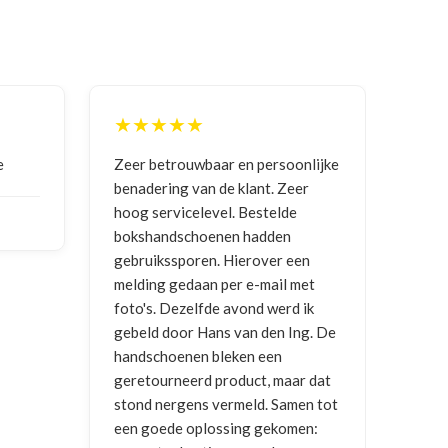
★★★★★
★★★★★
Zeer betrouwbaar en persoonlijke
Goede communic
benadering van de klant. Zeer
ontvangen
hoog servicelevel. Bestelde
bokshandschoenen hadden
NICO VERMUN
gebruikssporen. Hierover een
2026
melding gedaan per e-mail met
foto's. Dezelfde avond werd ik
gebeld door Hans van den Ing. De
handschoenen bleken een
geretourneerd product, maar dat
stond nergens vermeld. Samen tot
een goede oplossing gekomen: