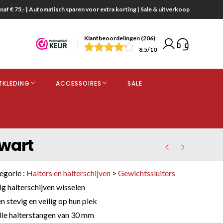
naf € 75,- | Automatisch sparen voor extra korting | Sale & uitverkoop
Klantbeoordelingen (206)
end
8.5
/10
opdracht
TKLEDING
ACCESSOIRES
SALE
kjes
Zwart
egorie :
Halters en halterschijven
>
Gewichtssluiters
g halterschijven wisselen
 stevig en veilig op hun plek
lle halterstangen van 30 mm