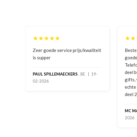
★★★★★
★★★★★
Zeer goede service prijs/kwaliteit
Bestelling ged
is supper
goede prijzen e
Telefonisch con
deel bestelling
PAUL SPILLEMAECKERS
, BE | 19-
gifts, waardoor
02-2026
echte service. 
deel 2 en kickb
MC MAASTRICH
2026