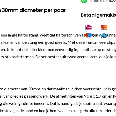
Meer dan
40.0
en 30mm diameter per paar
Betaal gemakkel
n lange halterstang, weet dat halterschijven een eigen wil kunnen 
afvallen van de stang een goed idee is. Met deze Tunturi veerclips h
hten. Je knijpt de halterklemmen eenvoudig in, schuift ze op de sta
uts of krachttermen. De set bestaat uit twee veersluiters, dus je k
 diameter van 30 mm, en dat maakt ze lekker overzichtelijk in gebr
al van precies passend werk. De afmetingen van 9 x 8 x 1,7 cm en h
die weinig ruimte inneemt. Dat is handig als je thuis traint, waar
lip stevig in de hand en kun je hem vaak en snel gebruiken zonder 