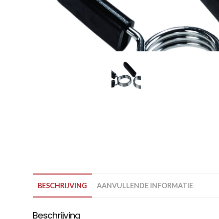
Karate
Voor dam
Zakhand
Taekwondo
Trainin
Brazilian Jiu jitsu
Bokszak
Bevestig
Krav Maga
bokszak
Bokspop
Stoot- e
Stootkus
BESCHRIJVING
AANVULLENDE INFORMATIE
Beschrijving