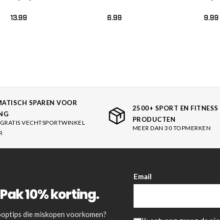
Collars – Zwart
– Zilver
veer
Zilve
13.99
6.99
9.99
ATISCH SPAREN VOOR
2500+ SPORT EN FITNESS
NG
PRODUCTEN
GRATIS VECHTSPORTWINKEL
MEER DAN 30 TOPMERKEN
R
Email
Pak 10% korting.
 kooptips die miskopen voorkomen?