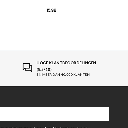
sluiters 50mm –
r
15.99
HOGE KLANTBEOORDELINGEN
(8.5/10)
EN MEER DAN 40.000 KLANTEN