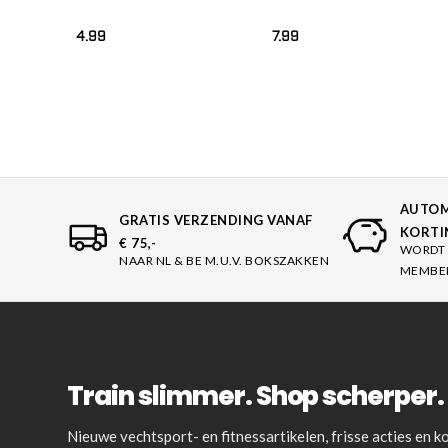
Zwart
4.99
7.99
AUTOM
GRATIS VERZENDING VANAF
KORTI
€ 75,-
WORDT 
NAAR NL & BE M.U.V. BOKSZAKKEN
MEMBE
Train slimmer. Shop scherper. 
Nieuwe vechtsport- en fitnessartikelen, frisse acties en