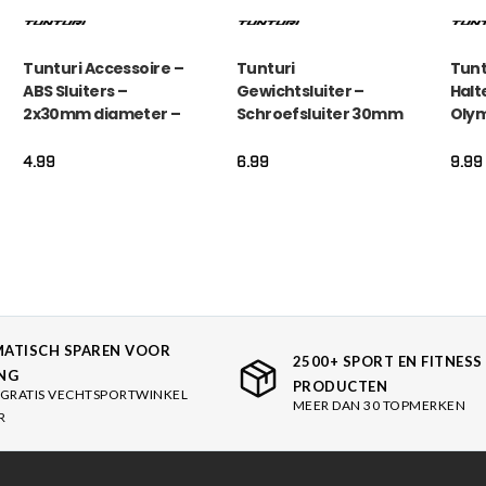
Tunturi Accessoire –
Tunturi
Tunt
ABS Sluiters –
Gewichtsluiter –
Halt
2x30mm diameter –
Schroefsluiter 30mm
Oly
Zwart
– Zilver
veer
Zilve
4.99
6.99
9.99
ATISCH SPAREN VOOR
2500+ SPORT EN FITNESS
NG
PRODUCTEN
GRATIS VECHTSPORTWINKEL
MEER DAN 30 TOPMERKEN
R