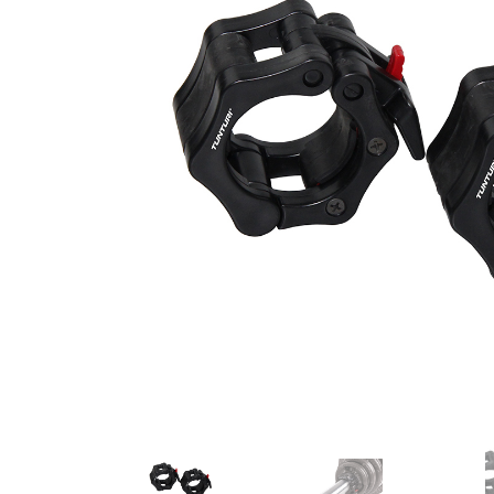
Karate
Voor dam
Zakhand
Taekwondo
Trainin
Brazilian Jiu jitsu
Bokszak
Bevestig
Krav Maga
bokszak
Bokspop
Stoot- e
Stootkus