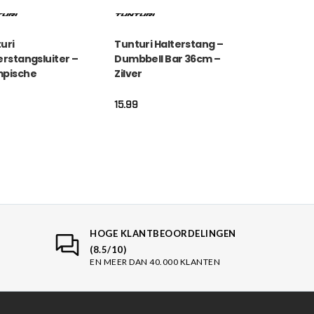
uri
Tunturi Halterstang –
erstangsluiter –
Dumbbell Bar 36cm –
mpische
Zilver
sluiters 50mm –
r
15.99
HOGE KLANTBEOORDELINGEN
(8.5/10)
EN MEER DAN 40.000 KLANTEN