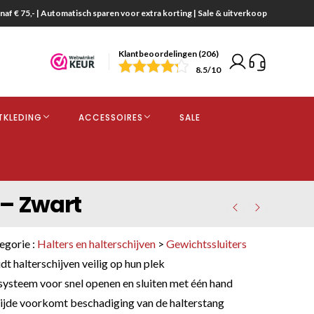
naf € 75,- | Automatisch sparen voor extra korting | Sale & uitverkoop
Klantbeoordelingen (206)
end
8.5
/10
opdracht
TKLEDING
ACCESSOIRES
SALE
kjes
 – Zwart
egorie :
Halters en halterschijven
>
Gewichtssluiters
dt halterschijven veilig op hun plek
systeem voor snel openen en sluiten met één hand
jde voorkomt beschadiging van de halterstang