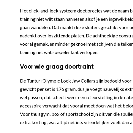
Het click-and-lock systeem doet precies wat de naam belo
training niet wilt staan hannesen alsof je een ingewikke
gaan wandelen. Dat maakt deze sluiters geschikt voor oe
nadenkt over loszittende platen. De achthoekige constr
vooral gemak, en minder geknoei met schijven die telke
training net wat soepeler laat verlopen.
Voor wie graag doortraint
De Tunturi Olympic Lock Jaw Collars zijn bedoeld voor i
gewicht per set is 176 gram, dus je voegt nauwelijks extr
wel passen; dat scheelt weer een teleurstelling in de cate
accessoire verwacht dat vooral moet doen wat het belooft.
Voor thuisgym, box of sportschool zijn dit van die spullen
extra korting, wat altijd net iets vriendelijker voelt dan