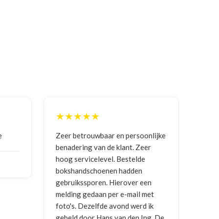
★★
★★★★★
rouwbaar en persoonlijke
Goede communicatie, artikel g
ng van de klant. Zeer
ontvangen
vicelevel. Bestelde
dschoenen hadden
NICO VERMUNICHT
, BE | 29-01
sporen. Hierover een
2026
gedaan per e-mail met
Dezelfde avond werd ik
oor Hans van den Ing. De