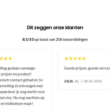
Dit zeggen onze klanten
8.5/10
op basis van 206 beoordelingen
★★★★★
★★★
Goede prijzen, goede service
Zeer bet
benaderi
e
hoog ser
JULIA
, NL | 08-02-2026
t
bokshan
or
gebruiks
op
melding 
foto's. 
gebeld d