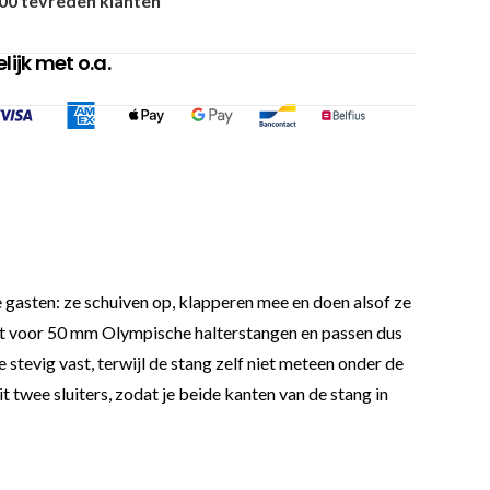
00 tevreden klanten
ijk met o.a.
 gasten: ze schuiven op, klapperen mee en doen alsof ze
aakt voor 50 mm Olympische halterstangen en passen dus
stevig vast, terwijl de stang zelf niet meteen onder de
it twee sluiters, zodat je beide kanten van de stang in