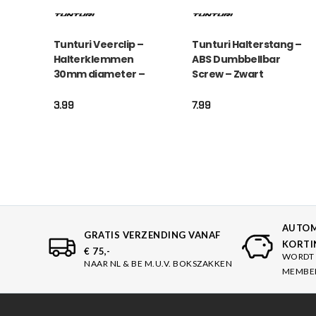
Tunturi Veerclip –
Tunturi Halterstang –
Halterklemmen
ABS Dumbbellbar
30mm diameter –
Screw – Zwart
Zwart
3.99
7.99
AUTOM
GRATIS VERZENDING VANAF
KORTI
€ 75,-
WORDT 
NAAR NL & BE M.U.V. BOKSZAKKEN
MEMBE