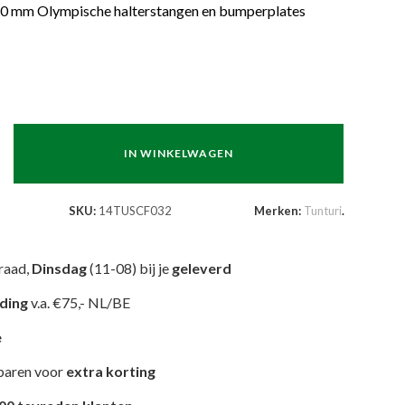
50 mm Olympische halterstangen en bumperplates
IN WINKELWAGEN
SKU:
14TUSCF032
Merken:
Tunturi
.
raad,
Dinsdag
(11-08) bij je
geleverd
nding
v.a. €75,- NL/BE
e
paren voor
extra korting