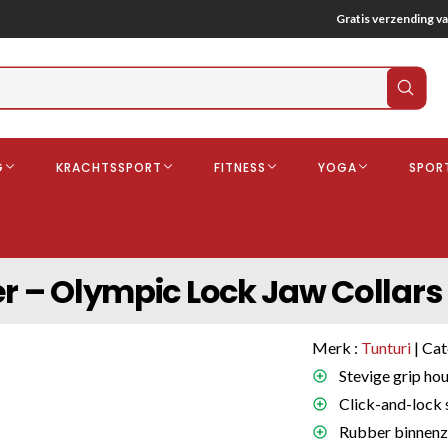
Gratis verzending va
Verz
zoek
G
KRACHTSSPORT
FITNESS
YOGA
SPOR
ndschoenen
Boksbeschermers
Boksbroe
Bandages
er – Olympic Lock Jaw Collars
Gebitsbescherming
dschoenen
Merk :
Tunturi
| Cat
o
Stevige grip hou
Click-and-lock 
deren
Rubber binnenzi