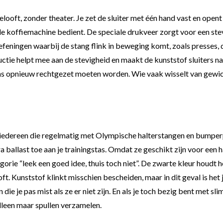
oft, zonder theater. Je zet de sluiter met één hand vast en opent h
lde koffiemachine bedient. De speciale drukveer zorgt voor een stev
feningen waarbij de stang flink in beweging komt, zoals presses, 
uctie helpt mee aan de stevigheid en maakt de kunststof sluiters 
ns opnieuw rechtgezet moeten worden. Wie vaak wisselt van gewich
edereen die regelmatig met Olympische halterstangen en bumperpla
a ballast toe aan je trainingstas. Omdat ze geschikt zijn voor een 
gorie “leek een goed idee, thuis toch niet”. De zwarte kleur houdt h
 Kunststof klinkt misschien bescheiden, maar in dit geval is het jui
 die je pas mist als ze er niet zijn. En als je toch bezig bent met 
 alleen maar spullen verzamelen.