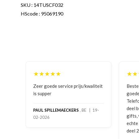
SKU : 14TUSCF032
HScode : 95069190
★★
★★★★★
 service prijs/kwaliteit
Bestelling gedaan vanwege
goede prijzen en product!
Telefonisch contact gehad en 1
deel bestelling al ontvangen me
LLEMAECKERS
, BE | 19-
gifts, waardoor je oog merkt vo
echte service. Nu nog wachten 
deel 2 en kickboksen maar!