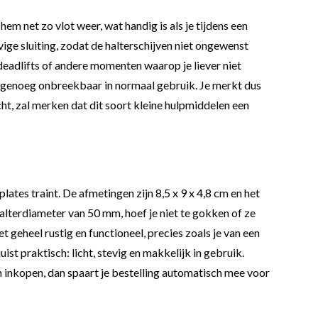
em net zo vlot weer, wat handig is als je tijdens een
ige sluiting, zodat de halterschijven niet ongewenst
deadlifts of andere momenten waarop je liever niet
nagenoeg onbreekbaar in normaal gebruik. Je merkt dus
t, zal merken dat dit soort kleine hulpmiddelen een
tes traint. De afmetingen zijn 8,5 x 9 x 4,8 cm en het
halterdiameter van 50 mm, hoef je niet te gokken of ze
et geheel rustig en functioneel, precies zoals je van een
st praktisch: licht, stevig en makkelijk in gebruik.
slim inkopen, dan spaart je bestelling automatisch mee voor