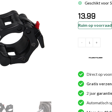
Geschikt voor 
es
schoenen
13.99
gsartikelen
Ruim op voorraad
ingsmateriaal
Tunturi
-
+
Halterstangsluiter
pen
-
n trapkussens
Olympic
sens en pads
Lock
Jaw
Direct op voor
Collars
Gratis verze
-
Zwart
2 jaar
garanti
aantal
Automatisch s