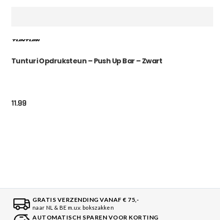
Tunturi Opdruksteun – Push Up Bar – Zwart
11.99
GRATIS VERZENDING VANAF € 75,-
naar NL & BE m.u.v. bokszakken
AUTOMATISCH SPAREN VOOR KORTING