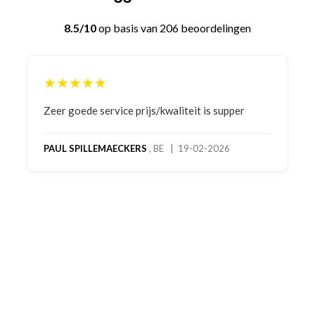
8.5/10
op basis van 206 beoordelingen
★★★★★
Bestelling gedaan vanwege goede prijzen en
product! Telefonisch contact gehad en 1e deel
bestelling al ontvangen met gifts, waardoor je
oog merkt voor echte service. Nu nog wachten
op deel 2 en kickboksen maar!
MC MAASTRICHT
, NL | 11-02-2026