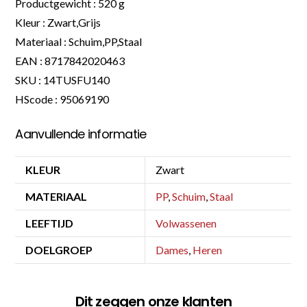
Productgewicht : 520 g
Kleur : Zwart,Grijs
Materiaal : Schuim,PP,Staal
EAN : 8717842020463
SKU : 14TUSFU140
HScode : 95069190
Aanvullende informatie
KLEUR
Zwart
MATERIAAL
PP
,
Schuim
,
Staal
LEEFTIJD
Volwassenen
DOELGROEP
Dames
,
Heren
Dit zeggen onze klanten