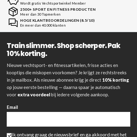
Wordt gratis Vechtsportwinkel Member
2500+ SPORT EN FITNESS PRODUCTEN
Meer dan 30 Topmerken
HOGE KLANTBEOORDELINGEN (8.5/10)
En meer dan 40.000 klanten
Train slimmer. Shop scherper. Pak
10% korting.
Nieuwe vechtsport- en fitnessartikelen, frisse acties en
kooptips die miskopen voorkomen? Je krijgt ze rechtstreeks
in je mailbox. Als nieuwe abonnee krijg je direct
10% korting
op jouw eerste bestelling — daarna spaar je automatisch
voor
extra voordeel
bij iedere volgende aankoop.
Email
Ik ontvang graag de nieuwsbrief en ga akkoord met het