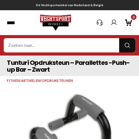
Ga
Gratis verzending vanaf € 75,-
naar
0
inhoud
VER
ZOE
Tunturi Opdruksteun – Parallettes -Push-
up Bar – Zwart
FITNESSARTIKELEN
/
OPDRUKSTEUNEN