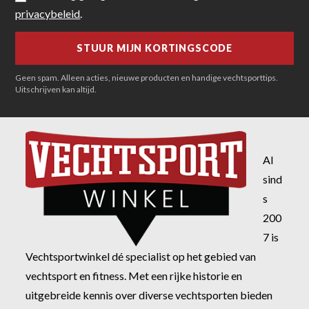
privacybeleid
.
Geen spam. Alleen acties, nieuwe producten en handige vechtsporttips.
Uitschrijven kan altijd.
Al
sind
s
200
7 is
Vechtsportwinkel dé specialist op het gebied van
vechtsport en fitness. Met een rijke historie en
uitgebreide kennis over diverse vechtsporten bieden