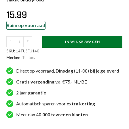
15.99
Ruim op voorraad
Tunturi
-
+
IN WINKELWAGEN
Opdruksteun
SKU:
14TUSFU140
-
Merken:
Tunturi
.
Parallettes
-
Direct op voorraad,
Dinsdag
(11-08) bij je
geleverd
Push-
Gratis verzending
v.a. €75,- NL/BE
up
Bar
2 jaar
garantie
-
Automatisch sparen voor
extra korting
Zwart
aantal
Meer dan
40.000 tevreden klanten