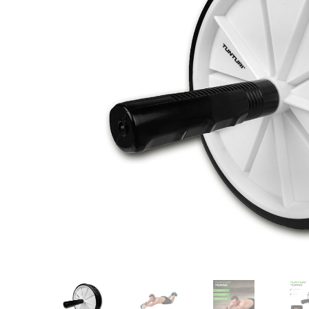
Karate
Voor dam
Zakhand
Taekwondo
Trainin
Brazilian Jiu jitsu
Bokszak
Bevestig
Krav Maga
bokszak
Bokspop
Stoot- e
Stootkus