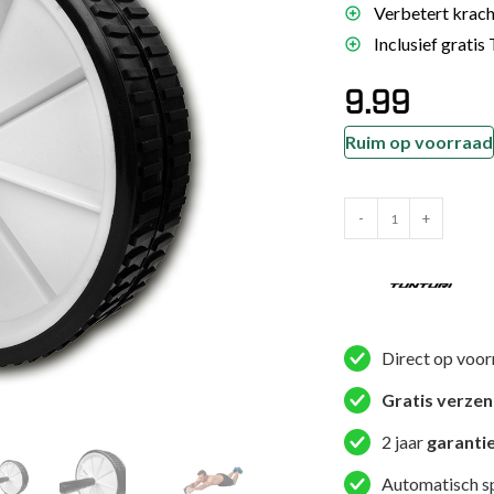
Verbetert kracht
es
Inclusief gratis
schoenen
9.99
gsartikelen
Ruim op voorraad
ingsmateriaal
Tunturi
pen
-
+
Buikspierwiel
n trapkussens
-
sens en pads
Double
Exercise
Wheel
Direct op voor
-
Gratis verze
Zwart
aantal
2 jaar
garanti
Automatisch s