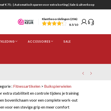
naf € 75,- | Automatisch sparen voor extra korting | Sale & uitverkoop
Klantbeoordelingen (206)
end
8.5
/10
opdracht
TKLEDING
ACCESSOIRES
SALE
kjes
egorie :
Fitnessartikelen
>
Buikspierwielen
extra stabiliteit en controle tijdens je training
g en bovenlichaam voor een complete work-out
n voor een stevige grip en meer comfort