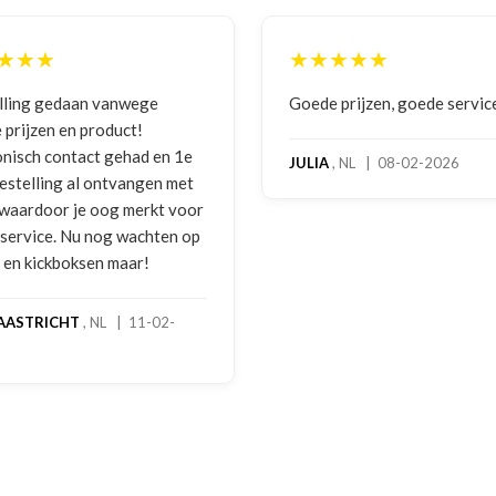
★★★★★
★★★★★
ede prijzen, goede service
Zeer betrouwbaar en per
benadering van de klant.
hoog servicelevel. Beste
LIA
, NL | 08-02-2026
bokshandschoenen hadd
gebruikssporen. Hierove
melding gedaan per e-ma
foto's. Dezelfde avond w
gebeld door Hans van de
handschoenen bleken ee
geretourneerd product, 
stond nergens vermeld. 
een goede oplossing ge
een extra korting voor d
handschoenen. En binnen
dagen stond het bedrag a