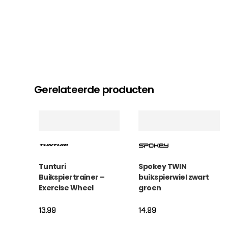
Gerelateerde producten
Tunturi
Spokey TWIN
Buikspiertrainer –
buikspierwiel zwart
Exercise Wheel
groen
Deluxe – Zwart
13.99
14.99