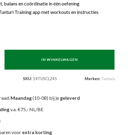
, balans en coördinatie in één oefening
 Tunturi Training app met workouts en instructies
IN WINKELWAGEN
SKU:
14TUSCL245
Merken:
Tunturi
.
raad,
Maandag
(10-08) bij je
geleverd
nding
v.a. €75,- NL/BE
e
paren voor
extra korting