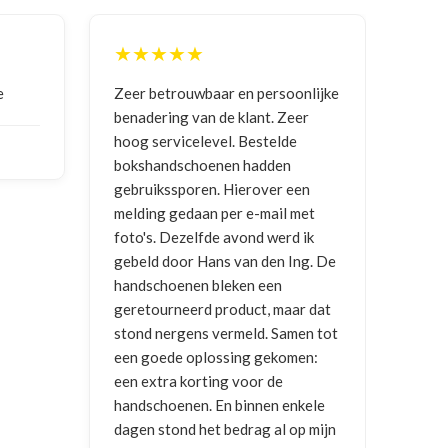
★★★★★
soonlijke
Goede communicatie, artikel goed
C
 Zeer
ontvangen
e
lde
v
en
NICO VERMUNICHT
, BE | 29-01-
r een
2026
B
il met
2
erd ik
n Ing. De
n
maar dat
Samen tot
komen:
e
 enkele
l op mijn