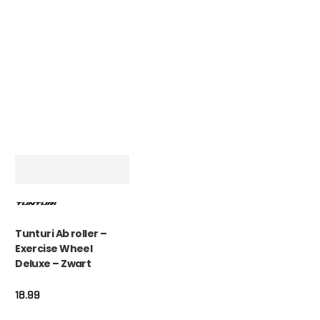
rekening. Echt top!
MADO
, NL | 30-01-2026
Tunturi Ab roller –
Exercise Wheel
Deluxe – Zwart
18.99