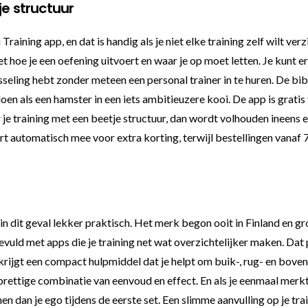
je structuur
i Training app, en dat is handig als je niet elke training zelf wilt v
et hoe je een oefening uitvoert en waar je op moet letten. Je kunt 
isseling hebt zonder meteen een personal trainer in te huren. De bi
 doen als een hamster in een iets ambitieuzere kooi. De app is grat
 je training met een beetje structuur, dan wordt volhouden ineens
art automatisch mee voor extra korting, terwijl bestellingen vanaf
 in dit geval lekker praktisch. Het merk begon ooit in Finland en g
vuld met apps die je training net wat overzichtelijker maken. Dat p
ijgt een compact hulpmiddel dat je helpt om buik-, rug- en bovensp
n prettige combinatie van eenvoud en effect. En als je eenmaal merkt
dan je ego tijdens de eerste set. Een slimme aanvulling op je trai