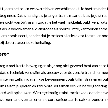
ijdens het rollen een wereld van verschil maakt. Je hoeft minder t
beginnen. Dat is handig als je langer traint, maar ook als je juist 
 gewicht van 569 gram, zodat je het wiel makkelijk pakt, verplaats
 is als je woonkamer al dienstdoet als sportruimte, kantoor en so
alans combineert, zonder dat je meteen allerlei extra toestellen no
bij de eerste serieuze herhaling.
ieren
gin met korte bewegingen als je nog niet gewend bent aan core trai
t je techniek verdwijnt als sneeuw voor de zon. Je traint hiermee 
ningen en zelfs in dagelijkse bewegingen zoals tillen, draaien en b
 soms alsof je spieren en zenuwstelsel samen een kleine vergaderin
troleerd wilt opbouwen. Wie regelmatig traint, merkt vaak dat de be
wel een handige manier om je core serieus aan te pakken zonder i