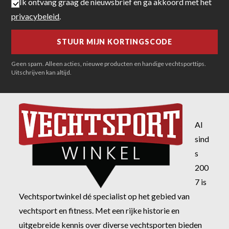
Ik ontvang graag de nieuwsbrief en ga akkoord met het
privacybeleid
.
Geen spam. Alleen acties, nieuwe producten en handige vechtsporttips.
Uitschrijven kan altijd.
Al
sind
s
200
7 is
Vechtsportwinkel dé specialist op het gebied van
vechtsport en fitness. Met een rijke historie en
uitgebreide kennis over diverse vechtsporten bieden