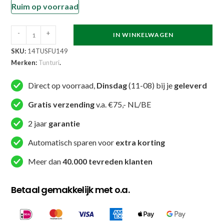
Ruim op voorraad
Tunturi
-
+
IN WINKELWAGEN
-
SKU:
14TUSFU149
Magic
Merken:
Tunturi
.
Ball
-
Direct op voorraad,
Dinsdag
(11-08) bij je
geleverd
Gyroball
Gratis verzending
v.a. €75,- NL/BE
Polstrainer
-
2 jaar
garantie
Blauw
Automatisch sparen voor
extra korting
aantal
Meer dan
40.000 tevreden klanten
Betaal gemakkelijk met o.a.