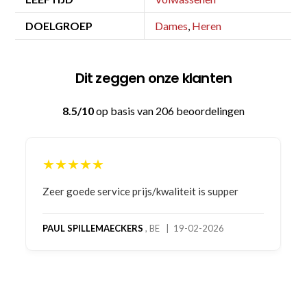
DOELGROEP
Dames
,
Heren
Dit zeggen onze klanten
8.5/10
op basis van 206 beoordelingen
★★★★★
Bestelling gedaan vanwege goede prijzen en
product! Telefonisch contact gehad en 1e deel
bestelling al ontvangen met gifts, waardoor je
oog merkt voor echte service. Nu nog wachten
op deel 2 en kickboksen maar!
MC MAASTRICHT
, NL | 11-02-2026