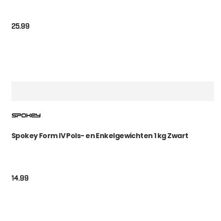
25.99
Spokey Form IV Pols- en Enkelgewichten 1 kg Zwart
14.99