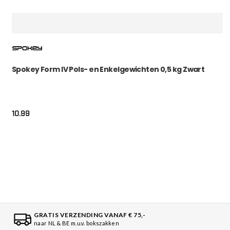
Spokey Form IV Pols- en Enkelgewichten 0,5 kg Zwart
10.99
GRATIS VERZENDING VANAF € 75,-
naar NL & BE m.u.v. bokszakken