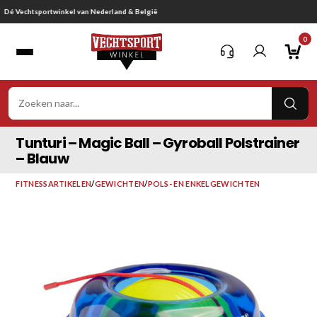
Ga
Gratis verzending vanaf € 75,-
naar
0
inhoud
VER
ZOE
Tunturi – Magic Ball – Gyroball Polstrainer
– Blauw
FITNESSARTIKELEN
/
GEWICHTEN
/
POLS- EN ENKELGEWICHTEN