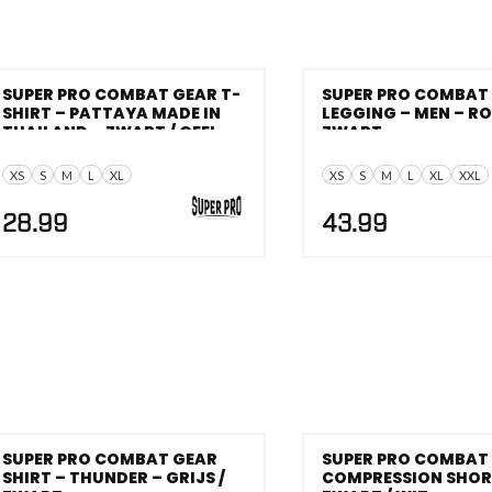
SUPER PRO COMBAT GEAR T-
SUPER PRO COMBAT
SHIRT – PATTAYA MADE IN
LEGGING – MEN – RO
THAILAND – ZWART / GEEL
ZWART
XS
S
M
L
XL
XS
S
M
L
XL
XXL
28.99
43.99
SUPER PRO COMBAT GEAR
SUPER PRO COMBAT
SHIRT – THUNDER – GRIJS /
COMPRESSION SHORT