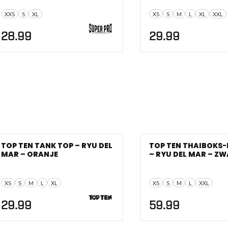
XXS
S
XL
XS
S
M
L
XL
XXL
28.99
29.99
TOP TEN TANK TOP – RYU DEL
TOP TEN THAIBOKS-
MAR – ORANJE
– RYU DEL MAR – Z
XS
S
M
L
XL
XS
S
M
L
XXL
29.99
59.99