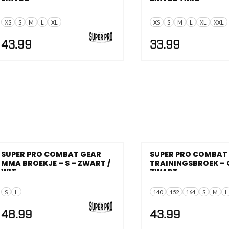
ZWART
ZWART / WIT
XS
S
M
L
XL
XS
S
M
L
XL
XXL
43.99
33.99
SUPER PRO COMBAT GEAR
SUPER PRO COMBAT
MMA BROEKJE – S – ZWART /
TRAININGSBROEK – G
WIT
ZWART
S
L
140
152
164
S
M
L
48.99
43.99