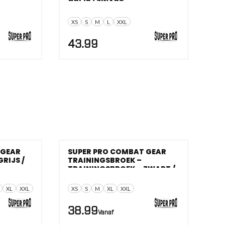
GRIJS / ZWART
XS
S
M
L
XXL
43.99
 GEAR
SUPER PRO COMBAT GEAR
RIJS /
TRAININGSBROEK –
TRAININGSBROEK – ZWART /
WIT
XL
XXL
XS
S
M
XL
XXL
38.99
Vanaf