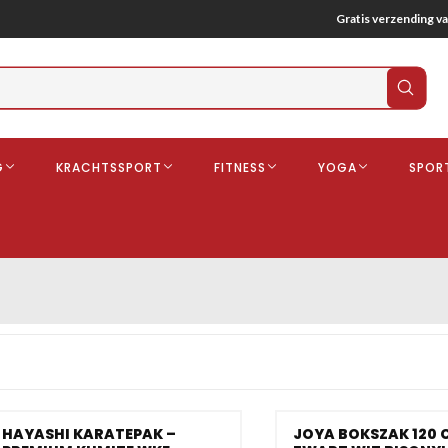
Gratis verzending va
Verz
zoek
G
KRACHTSSPORT
FITNESS
YOGA
SPOR
ndschoenen
Boksbeschermers
Boksbroe
Bandages
Gebitsbescherming
dschoenen
o
deren
HAYASHI KARATEPAK –
JOYA BOKSZAK 120 