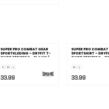
SUPER PRO COMBAT GEAR
SUPER PRO COMBAT
SPORTKLEDING – DRYFIT T-
SPORTSHIRT – DRYFI
SHIRT STRIPES S – BLAUW /
SHIRT STRIPES S – Z
WIT
WIT
S
M
L
M
L
33.99
33.99