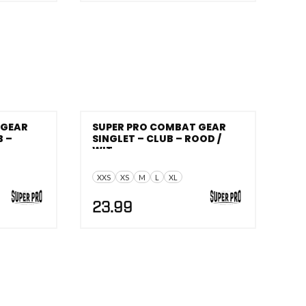
 GEAR
SUPER PRO COMBAT GEAR
B –
SINGLET – CLUB – ROOD /
WIT
XXS
XS
M
L
XL
23.99