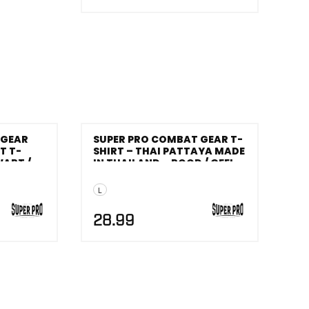
 GEAR
SUPER PRO COMBAT GEAR T-
T T-
SHIRT – THAI PATTAYA MADE
WART /
IN THAILAND – ROOD / GEEL
L
28.99