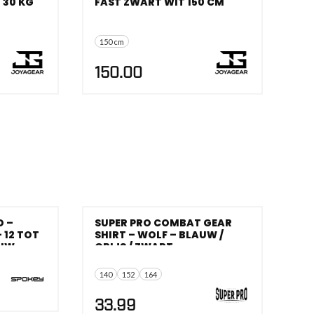
 30 KG
FAST ZWART WIT 150 CM
150 cm
150.00
D –
SUPER PRO COMBAT GEAR
 12 TOT
SHIRT – WOLF – BLAUW /
AUW
GRIJS / ZWART
140
152
164
33.99