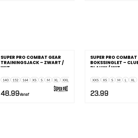
SUPER PRO COMBAT GEAR
SUPER PRO COMBAT
TRAININGSJACK – ZWART /
BOKSSINGLET – CLU
WIT
BLAUW / WIT
140
152
164
XS
S
M
XL
XXL
XXS
XS
S
M
L
XL
48.99
23.99
Vanaf