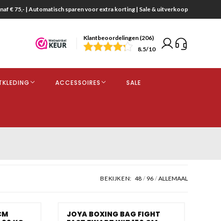
naf € 75,- | Automatisch sparen voor extra korting | Sale & uitverkoop
Klantbeoordelingen (206)
end
8.5
/10
opdracht
TKLEDING
ACCESSOIRES
SALE
kjes
BEKIJKEN:
48
96
ALLEMAAL
CM
JOYA BOXING BAG FIGHT