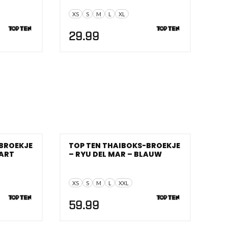
XS
S
M
L
XL
29.99
BROEKJE
TOP TEN THAIBOKS-BROEKJE
WART
– RYU DEL MAR – BLAUW
XS
S
M
L
XXL
59.99