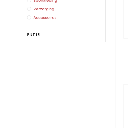
Karate
Sportkleding
Voor dam
Verzorging
Zakhand
Taekwondo
Accessoires
Trainin
Brazilian Jiu jitsu
Bokszak
FILTER
Bevestig
Krav Maga
bokszak
Bokspop
Stoot- e
Stootkus