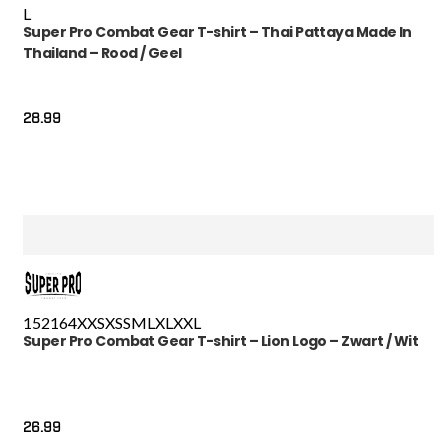
L
Super Pro Combat Gear T-shirt – Thai Pattaya Made In
Thailand – Rood / Geel
28.99
152
164
XXS
XS
S
M
L
XL
XXL
Super Pro Combat Gear T-shirt – Lion Logo – Zwart / Wit
26.99