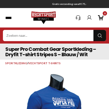
Ga
Gratis verzending vanaf € 75,-
naar
0
inhoud
VER
ZOE
Super Pro Combat Gear Sportkleding –
Dryfit T-shirt Stripes S – Blauw / Wit
SPORTKLEDING
/
VECHTSPORT T-SHIRTS