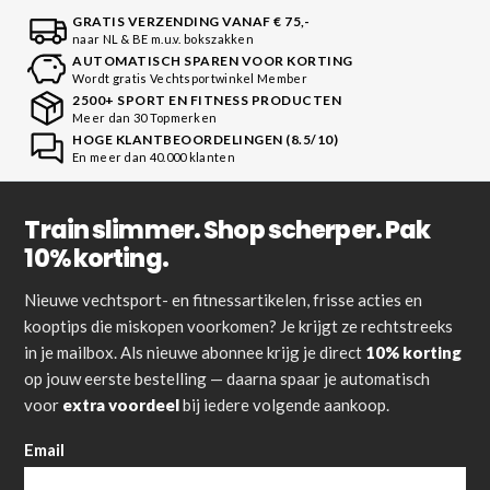
GRATIS VERZENDING VANAF € 75,-
naar NL & BE m.u.v. bokszakken
AUTOMATISCH SPAREN VOOR KORTING
Wordt gratis Vechtsportwinkel Member
2500+ SPORT EN FITNESS PRODUCTEN
Meer dan 30 Topmerken
HOGE KLANTBEOORDELINGEN (8.5/10)
En meer dan 40.000 klanten
Train slimmer. Shop scherper. Pak
10% korting.
Nieuwe vechtsport- en fitnessartikelen, frisse acties en
kooptips die miskopen voorkomen? Je krijgt ze rechtstreeks
in je mailbox. Als nieuwe abonnee krijg je direct
10% korting
op jouw eerste bestelling — daarna spaar je automatisch
voor
extra voordeel
bij iedere volgende aankoop.
Email