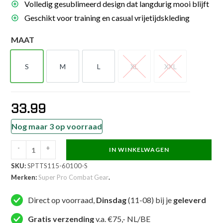
Volledig gesublimeerd design dat langdurig mooi blijft
Geschikt voor training en casual vrijetijdskleding
MAAT
S
M
L
XL
XXL
S
M
L
XL
XXL
33.99
Nog maar 3 op voorraad
-
+
IN WINKELWAGEN
Super
SKU:
SPTTS115-60100-S
Pro
Merken:
Super Pro Combat Gear
.
Combat
Gear
Direct op voorraad,
Dinsdag
(11-08) bij je
geleverd
Sportkleding
-
Gratis verzending
v.a. €75,- NL/BE