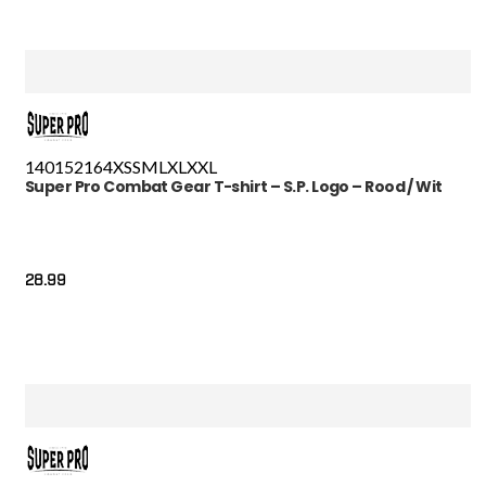
140
152
164
XS
S
M
L
XL
XXL
Super Pro Combat Gear T-shirt – S.P. Logo – Rood / Wit
28.99