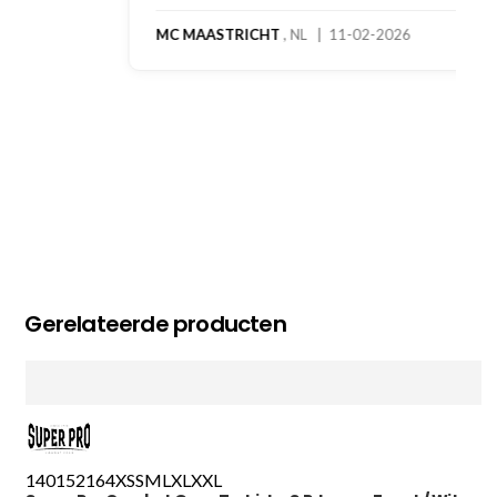
MC MAASTRICHT
, NL | 11-02-2026
Gerelateerde producten
140
152
164
XS
S
M
L
XL
XXL