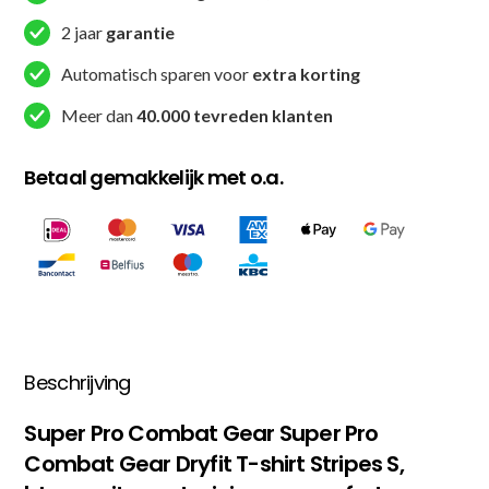
Dryfit
2 jaar
garantie
T-
shirt
Automatisch sparen voor
extra korting
Stripes
Meer dan
40.000 tevreden klanten
S
-
Betaal gemakkelijk met o.a.
Blauw
/
Wit
aantal
Beschrijving
Super Pro Combat Gear Super Pro
Combat Gear Dryfit T-shirt Stripes S,