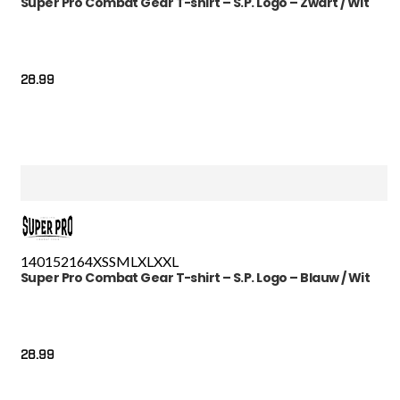
Super Pro Combat Gear T-shirt – S.P. Logo – Zwart / Wit
28.99
140
152
164
XS
S
M
L
XL
XXL
Super Pro Combat Gear T-shirt – S.P. Logo – Blauw / Wit
28.99