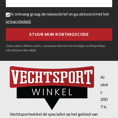
Ik ontvang graag de nieuwsbrief en ga akkoord met het
privacybeleid
.
Geen spam. Alleen acties, nieuwe producten en handige vechtsporttips.
Uitschrijven kan altijd.
Al
sind
s
200
7 is
Vechtsportwinkel dé specialist op het gebied van