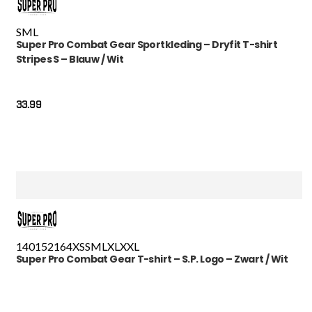
S
M
L
Super Pro Combat Gear Sportkleding – Dryfit T-shirt
Stripes S – Blauw / Wit
33.99
140
152
164
XS
S
M
L
XL
XXL
Super Pro Combat Gear T-shirt – S.P. Logo – Zwart / Wit