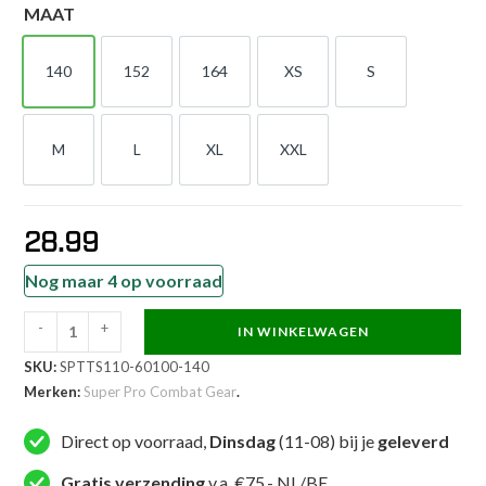
MAAT
140
152
164
XS
S
140
152
164
XS
S
M
L
XL
XXL
M
L
XL
XXL
28.99
Nog maar 4 op voorraad
-
+
IN WINKELWAGEN
Super
SKU:
SPTTS110-60100-140
Pro
Merken:
Super Pro Combat Gear
.
Combat
Gear
Direct op voorraad,
Dinsdag
(11-08) bij je
geleverd
T-
shirt
Gratis verzending
v.a. €75,- NL/BE