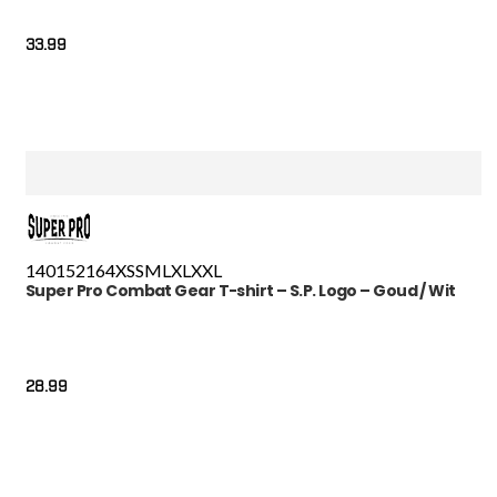
33.99
140
152
164
XS
S
M
L
XL
XXL
Super Pro Combat Gear T-shirt – S.P. Logo – Goud / Wit
28.99