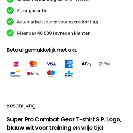
-
2 jaar
garantie
S.P.
Logo
Automatisch sparen voor
extra korting
-
Meer dan
40.000 tevreden klanten
Blauw
/
Betaal gemakkelijk met o.a.
Wit
aantal
Beschrijving
Super Pro Combat Gear T-shirt S.P. Logo,
blauw wit voor training en vrije tijd