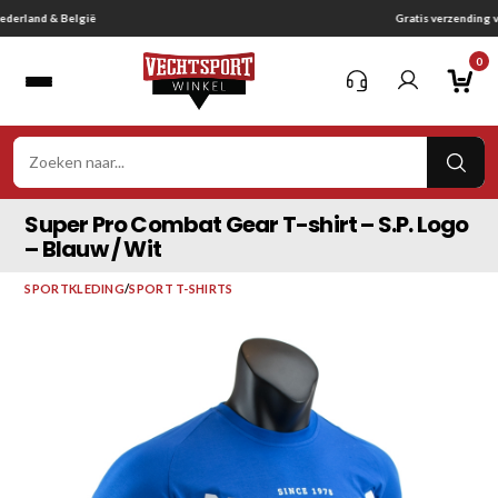
Ga
Gratis verzending vanaf € 75,-
naar
0
inhoud
VER
ZOE
Super Pro Combat Gear T-shirt – S.P. Logo
– Blauw / Wit
SPORTKLEDING
/
SPORT T-SHIRTS