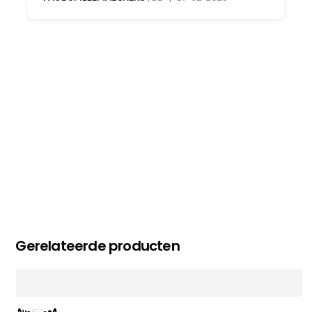
oog merkt voor echte service. Nu nog wachten
op deel 2 en kickboksen maar!
MC MAASTRICHT
, NL | 11-02-2026
Gerelateerde producten