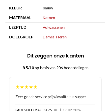
KLEUR
blauw
MATERIAAL
Katoen
LEEFTIJD
Volwassenen
DOELGROEP
Dames
,
Heren
Dit zeggen onze klanten
8.5/10
op basis van 206 beoordelingen
★★★★★
Bestelling gedaan vanwege goede prijzen en
product! Telefonisch contact gehad en 1e deel
bestelling al ontvangen met gifts, waardoor je