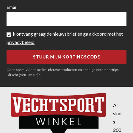
Email
Ik ontvang graag de nieuwsbrief en ga akkoord met het
privacybeleid
.
Geen spam. Alleen acties, nieuwe producten en handige vechtsporttips.
Uitschrijven kan altijd.
Al
sind
s
200