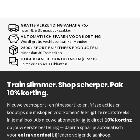
GRATIS VERZENDING VANAF € 75,-
naar NL & BE m.u.v. bokszakken
AUTOMATISCH SPAREN VOOR KORTING
Wordt gratis Vechtsportwinkel Member
2500+ SPORT EN FITNESS PRODUCTEN
Meer dan 30 Topmerken
HOGE KLANTBEOORDELINGEN (8.5/10)
En meer dan 40.000 klanten
Train slimmer. Shop scherper. Pak
10% korting.
Nieuwe vechtsport- en fitnessartikelen, frisse acties en
kooptips die miskopen voorkomen? Je krijgt ze rechtstreeks
in je mailbox. Als nieuwe abonnee krijg je direct
10% korting
op jouw eerste bestelling — daarna spaar je automatisch
voor
extra voordeel
bij iedere volgende aankoop.